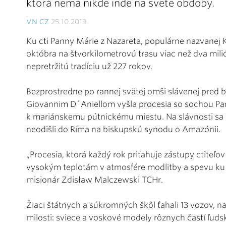
ktorá nemá nikde inde na svete obdoby.
VN CZ
25.10.2019
Ku cti Panny Márie z Nazareta, populárne nazvanej K
októbra na štvorkilometrovú trasu viac než dva mil
nepretržitú tradíciu už 227 rokov.
Bezprostredne po rannej svätej omši slávenej pred
Giovannim D´Aniellom vyšla procesia so sochou Pa
k mariánskemu pútnickému miestu. Na slávnosti sa zúč
neodišli do Ríma na biskupskú synodu o Amazónii.
„Procesia, ktorá každý rok priťahuje zástupy ctiteľo
vysokým teplotám v atmosfére modlitby a spevu ku c
misionár Zdisław Malczewski TCHr.
Žiaci štátnych a súkromných škôl ťahali 13 vozov, na
milosti: sviece a voskové modely rôznych častí ľuds