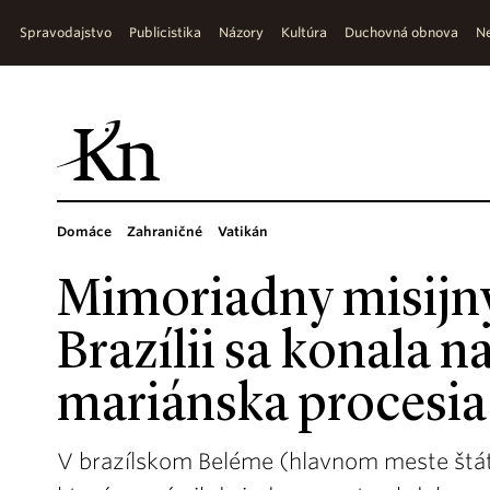
Spravodajstvo
Publicistika
Názory
Kultúra
Duchovná obnova
Ne
Domáce
Zahraničné
Vatikán
Mimoriadny misijný
Brazílii sa konala n
mariánska procesia
V brazílskom Beléme (hlavnom meste štátu