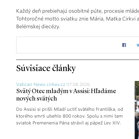
Každý deň prebiehajú osobitné púte, procesie mládeže
Tohtoročné motto sviatku znie Mária, Matka Cirkvi 
Belémskej diecézy.
Súvisiace články
Vatican News cirkev.cz
07.08.2026
Svätý Otec mladým v Assisi: Hľadáme
nových svätých
Do Assisi si prišli Mladí uctiť svätého Františka, od
ktorého smrti ubehlo 800 rokov. Spolu s nimi tam
sviatok Premenenia Pána strávil aj pápež Lev XIV.