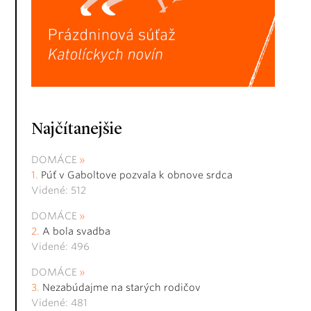
Najčítanejšie
DOMÁCE
Púť v Gaboltove pozvala k obnove srdca
Videné: 512
DOMÁCE
A bola svadba
Videné: 496
DOMÁCE
Nezabúdajme na starých rodičov
Videné: 481