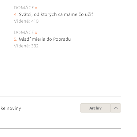
DOMÁCE
Svätci, od ktorých sa máme čo učiť
Videné: 410
DOMÁCE
Mladí mieria do Popradu
Videné: 332
cke noviny
Archív