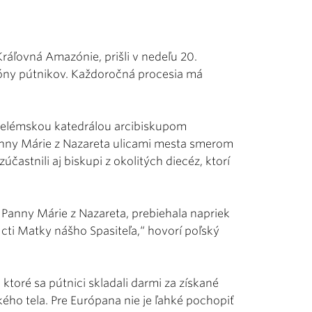
ráľovná Amazónie, prišli v nedeľu 20.
ióny pútnikov. Každoročná procesia má
 belémskou katedrálou arcibiskupom
nny Márie z Nazareta ulicami mesta smerom
astnili aj biskupi z okolitých diecéz, ktorí
v Panny Márie z Nazareta, prebiehala napriek
ti Matky nášho Spasiteľa,“ hovorí poľský
 ktoré sa pútnici skladali darmi za získané
kého tela. Pre Európana nie je ľahké pochopiť