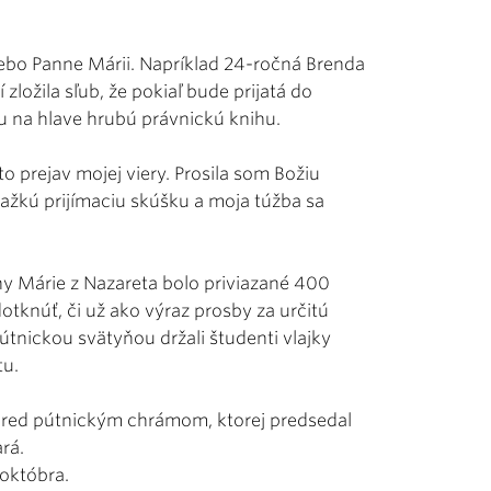
lebo Panne Márii. Napríklad 24-ročná Brenda
ložila sľub, že pokiaľ bude prijatá do
u na hlave hrubú právnickú knihu.
o prejav mojej viery. Prosila som Božiu
ťažkú prijímaciu skúšku a moja túžba sa
nny Márie z Nazareta bolo priviazané 400
dotknúť, či už ako výraz prosby za určitú
útnickou svätyňou držali študenti vlajky
tu.
pred pútnickým chrámom, ktorej predsedal
rá.
 októbra.