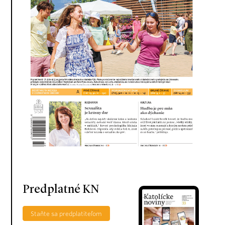
Predplatné KN
Staňte sa predplatiteľom