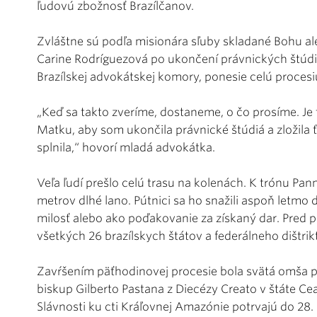
ľudovú zbožnosť Brazílčanov.
Zvláštne sú podľa misionára sľuby skladané Bohu a
Carine Rodríguezová po ukončení právnických štúdií z
Brazílskej advokátskej komory, ponesie celú procesi
„Keď sa takto zveríme, dostaneme, o čo prosíme. Je t
Matku, aby som ukončila právnické štúdiá a zložila 
splnila,“ hovorí mladá advokátka.
Veľa ľudí prešlo celú trasu na kolenách. K trónu Pa
metrov dlhé lano. Pútnici sa ho snažili aspoň letmo 
milosť alebo ako poďakovanie za získaný dar. Pred p
všetkých 26 brazílskych štátov a federálneho dištrik
Zavŕšením päťhodinovej procesie bola svätá omša 
biskup Gilberto Pastana z Diecézy Creato v štáte Cea
Slávnosti ku cti Kráľovnej Amazónie potrvajú do 28.