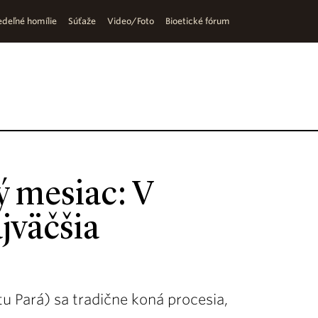
deľné homílie
Súťaže
Video/Foto
Bioetické fórum
 mesiac: V
ajväčšia
 Pará) sa tradične koná procesia,