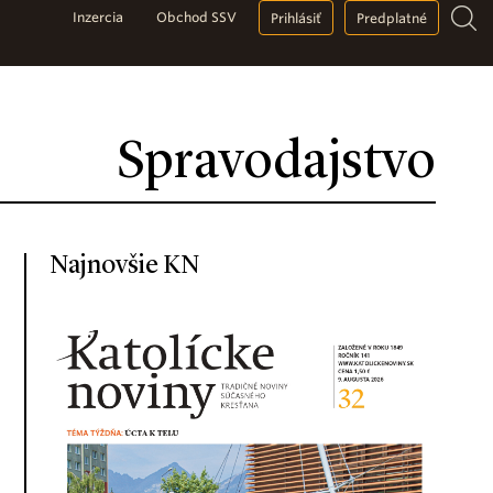
Inzercia
Obchod SSV
Prihlásiť
Predplatné
Spravodajstvo
Najnovšie KN