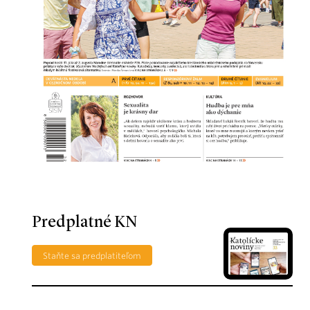
Predplatné KN
Staňte sa predplatiteľom