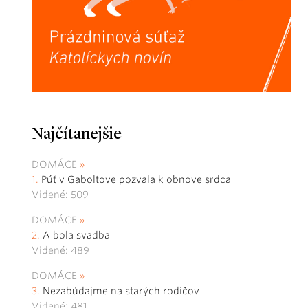
Najčítanejšie
DOMÁCE
Púť v Gaboltove pozvala k obnove srdca
Videné: 509
DOMÁCE
A bola svadba
Videné: 489
DOMÁCE
Nezabúdajme na starých rodičov
Videné: 481