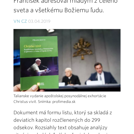
František adresoval mladým z celého
sveta a všetkému Božiemu ľudu.
VN CZ
03.04.2019
Talianske vydanie apoštolskej posynodálnej exhortácie
Christus vivit. Snímka: profimedia.sk
Dokument má formu listu, ktorý sa skladá z
deviatich kapitol rozčlenených do 299
odsekov. Rozsiahly text obsahuje analýzy