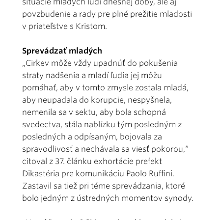
situácie mladých ľudí dnešnej doby, ale aj
povzbudenie a rady pre plné prežitie mladosti
v priateľstve s Kristom.
Sprevádzať mladých
„Cirkev môže vždy upadnúť do pokušenia
straty nadšenia a mladí ľudia jej môžu
pomáhať, aby v tomto zmysle zostala mladá,
aby neupadala do korupcie, nespyšnela,
nemenila sa v sektu, aby bola schopná
svedectva, stála nablízku tým posledným z
posledných a odpísaným, bojovala za
spravodlivosť a nechávala sa viesť pokorou,“
citoval z 37. článku exhortácie prefekt
Dikastéria pre komunikáciu Paolo Ruffini.
Zastavil sa tiež pri téme sprevádzania, ktoré
bolo jedným z ústredných momentov synody.