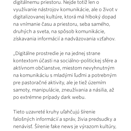
digitálnemu priestoru. Nejde totiž len o
využívanie nástrojov komunikácie, ale o život v
digitalizovanej kultúre, ktorá má hlboký dopad
na vnímanie času a priestoru, seba samého,
druhých a sveta, na spôsob komunikácie,
získavania informácií a nadväzovania vzťahov.
„Digitálne prostredie je na jednej strane
kontextom účasti na sociálno-politickej sfére a
aktívnom občianstve, miestom nevyhnutným
na komunikáciu s mladými ľuďmi a potrebným
pre pastoračné aktivity, ale je tiež územím
samoty, manipulácie, zneužívania a násilia, až
po extrémne prípady dark webu.
Tieto uzavreté kruhy uľahčujú šírenie
falošných informácií a správ, živia predsudky a
nenávisť. Šírenie fake news je výrazom kultúry,