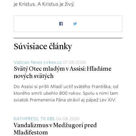
je Kristus. A Kristus je živý.
Súvisiace články
Vatican News cirkev.cz
07.08.2026
Svätý Otec mladým v Assisi: Hľadáme
nových svätých
Do Assisi si prišli Mladí uctiť svätého Františka, od
ktorého smrti ubehlo 800 rokov. Spolu s nimi tam
sviatok Premenenia Pána strávil aj pápež Lev XIV.
KATHPRESS, TK KBS
04.08.2026
Vandalizmus v Medžugorí pred
Mladifestom