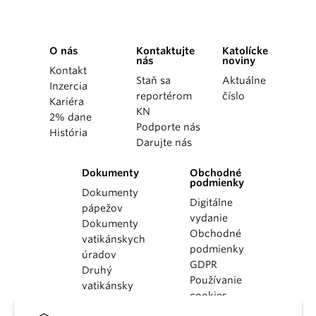
O nás
Kontaktujte
Katolícke
nás
noviny
Kontakt
Staň sa
Aktuálne
Inzercia
reportérom
číslo
Kariéra
KN
2% dane
Podporte nás
História
Darujte nás
Dokumenty
Obchodné
podmienky
Dokumenty
Digitálne
pápežov
vydanie
Dokumenty
Obchodné
vatikánskych
podmienky
úradov
GDPR
Druhý
Používanie
vatikánsky
cookies
koncil