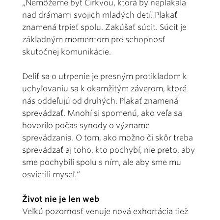
„Nemôžeme byť Cirkvou, ktorá by neplakala
nad drámami svojich mladých detí. Plakať
znamená trpieť spolu. Zakúšať súcit. Súcit je
základným momentom pre schopnosť
skutočnej komunikácie.
Deliť sa o utrpenie je presným protikladom k
uchyľovaniu sa k okamžitým záverom, ktoré
nás oddeľujú od druhých. Plakať znamená
sprevádzať. Mnohí si spomenú, ako veľa sa
hovorilo počas synody o význame
sprevádzania. O tom, ako možno či skôr treba
sprevádzať aj toho, kto pochybí, nie preto, aby
sme pochybili spolu s ním, ale aby sme mu
osvietili myseľ.“
Život nie je len web
Veľkú pozornosť venuje nová exhortácia tiež