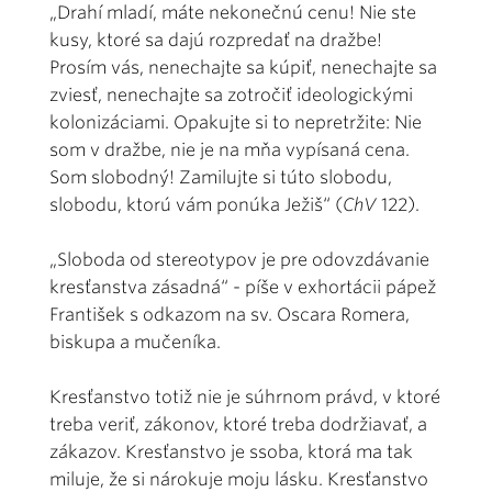
„Drahí mladí, máte nekonečnú cenu! Nie ste
kusy, ktoré sa dajú rozpredať na dražbe!
Prosím vás, nenechajte sa kúpiť, nenechajte sa
zviesť, nenechajte sa zotročiť ideologickými
kolonizáciami. Opakujte si to nepretržite: Nie
som v dražbe, nie je na mňa vypísaná cena.
Som slobodný! Zamilujte si túto slobodu,
slobodu, ktorú vám ponúka Ježiš“ (
ChV
122).
„Sloboda od stereotypov je pre odovzdávanie
kresťanstva zásadná“ - píše v exhortácii pápež
František s odkazom na sv. Oscara Romera,
biskupa a mučeníka.
Kresťanstvo totiž nie je súhrnom právd, v ktoré
treba veriť, zákonov, ktoré treba dodržiavať, a
zákazov. Kresťanstvo je ssoba, ktorá ma tak
miluje, že si nárokuje moju lásku. Kresťanstvo