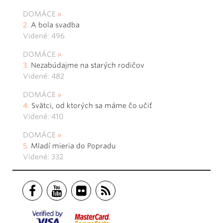
DOMÁCE
A bola svadba
Videné: 496
DOMÁCE
Nezabúdajme na starých rodičov
Videné: 482
DOMÁCE
Svätci, od ktorých sa máme čo učiť
Videné: 410
DOMÁCE
Mladí mieria do Popradu
Videné: 332