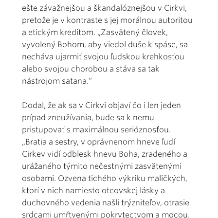
ešte závažnejšou a škandalóznejšou v Cirkvi,
pretože je v kontraste s jej morálnou autoritou
a etickým kreditom. „Zasvätený človek,
vyvolený Bohom, aby viedol duše k spáse, sa
necháva ujarmiť svojou ľudskou krehkosťou
alebo svojou chorobou a stáva sa tak
nástrojom satana.“
Dodal, že ak sa v Cirkvi objaví čo i len jeden
prípad zneužívania, bude sa k nemu
pristupovať s maximálnou serióznosťou.
„Bratia a sestry, v oprávnenom hneve ľudí
Cirkev vidí odblesk hnevu Boha, zradeného a
urážaného týmito nečestnými zasvätenými
osobami. Ozvena tichého výkriku maličkých,
ktorí v nich namiesto otcovskej lásky a
duchovného vedenia našli trýzniteľov, otrasie
srdcami umŕtvenými pokrytectvom a mocou.