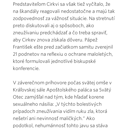
Predstaviteľom Cirkvi sa však tiež vyčítalo, že
na škandály reagovali nedostatočne a majú tak
zodpovednosť za vážnosť situácie. Na stretnutí
preto diskutovali aj o spôsoboch, ako
zneužívaniu predchádzať a čo treba spraviť,
aby Cirkev znova získala dôveru. Pápež
František ešte pred začiatkom samitu zverejnil
21 podnetov na reflexiu o ochrane maloletých,
ktoré formulovali jednotlivé biskupské
konferencie.
V záverečnom príhovore počas svätej omše v
Kráľovskej sále Apoštolského paláca sa Svätý
Otec zamýšľal nad tým, kde hľadať korene
sexuálneho násilia: „V týchto bolestivých
prípadoch zneužívania vidím ruku zla, ktorá
nešetrí ani nevinnosť maličkých.“ Ako
podotkol, nehumánnosť tohto javu sa stáva