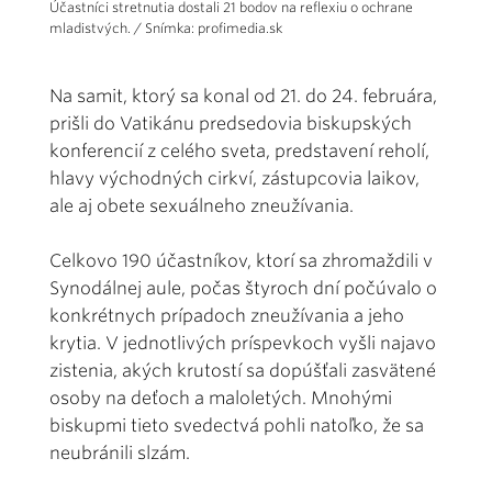
Účastníci stretnutia dostali 21 bodov na reflexiu o ochrane
mladistvých. / Snímka: profimedia.sk
Na samit, ktorý sa konal od 21. do 24. februára,
prišli do Vatikánu predsedovia biskupských
konferencií z celého sveta, predstavení reholí,
hlavy východných cirkví, zástupcovia laikov,
ale aj obete sexuálneho zneužívania.
Celkovo 190 účastníkov, ktorí sa zhromaždili v
Synodálnej aule, počas štyroch dní počúvalo o
konkrétnych prípadoch zneužívania a jeho
krytia. V jednotlivých príspevkoch vyšli najavo
zistenia, akých krutostí sa dopúšťali zasvätené
osoby na deťoch a maloletých. Mnohými
biskupmi tieto svedectvá pohli natoľko, že sa
neubránili slzám.