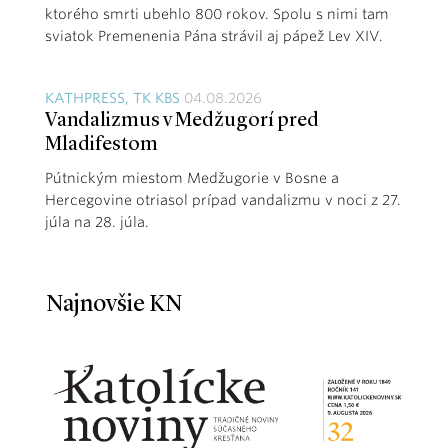
ktorého smrti ubehlo 800 rokov. Spolu s nimi tam
sviatok Premenenia Pána strávil aj pápež Lev XIV.
KATHPRESS, TK KBS
04.08.2026
Vandalizmus v Medžugorí pred
Mladifestom
Pútnickým miestom Medžugorie v Bosne a
Hercegovine otriasol prípad vandalizmu v noci z 27.
júla na 28. júla.
Najnovšie KN