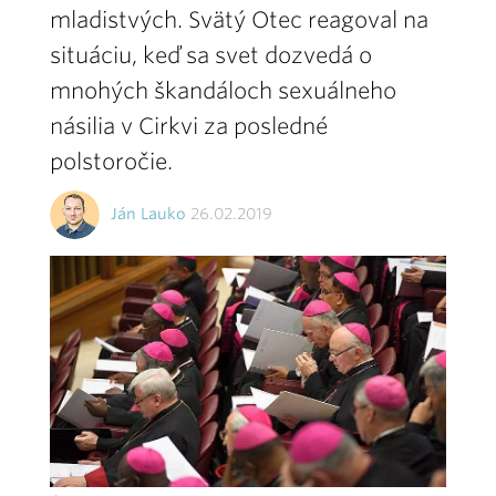
mladistvých. Svätý Otec reagoval na
situáciu, keď sa svet dozvedá o
mnohých škandáloch sexuálneho
násilia v Cirkvi za posledné
polstoročie.
Ján Lauko
26.02.2019