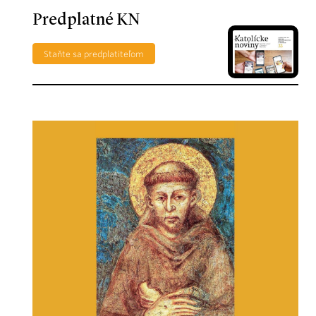
Predplatné KN
Staňte sa predplatiteľom