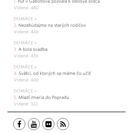
Púť v Gaboltove pozvala k obnove srdca
Videné: 480
DOMÁCE
Nezabúdajme na starých rodičov
Videné: 446
DOMÁCE
A bola svadba
Videné: 433
DOMÁCE
Svätci, od ktorých sa máme čo učiť
Videné: 400
DOMÁCE
Mladí mieria do Popradu
Videné: 322