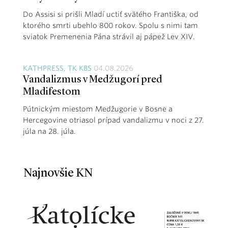
Do Assisi si prišli Mladí uctiť svätého Františka, od
ktorého smrti ubehlo 800 rokov. Spolu s nimi tam
sviatok Premenenia Pána strávil aj pápež Lev XIV.
KATHPRESS, TK KBS
04.08.2026
Vandalizmus v Medžugorí pred
Mladifestom
Pútnickým miestom Medžugorie v Bosne a
Hercegovine otriasol prípad vandalizmu v noci z 27.
júla na 28. júla.
Najnovšie KN