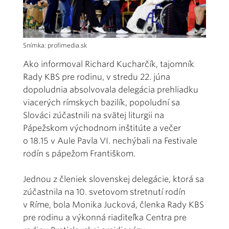
Snímka: profimedia.sk
Ako informoval Richard Kucharčík, tajomník
Rady KBS pre rodinu, v stredu 22. júna
dopoludnia absolvovala delegácia prehliadku
viacerých rímskych bazilík, popoludní sa
Slováci zúčastnili na svätej liturgii na
Pápežskom východnom inštitúte a večer
o 18.15 v Aule Pavla VI. nechýbali na Festivale
rodín s pápežom Františkom.
Jednou z členiek slovenskej delegácie, ktorá sa
zúčastnila na 10. svetovom stretnutí rodín
v Ríme, bola Monika Jucková, členka Rady KBS
pre rodinu a výkonná riaditeľka Centra pre