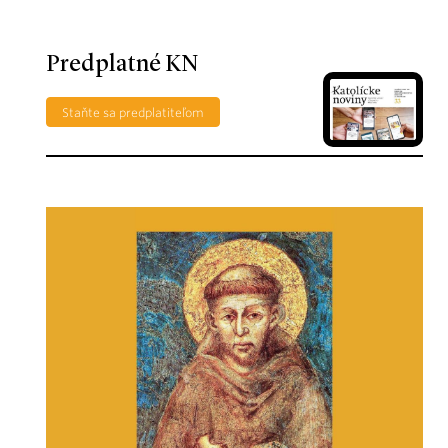
Predplatné KN
Staňte sa predplatiteľom