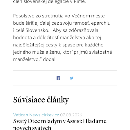
člen slovenskej delegácie v Ríme.
Posolstvo zo stretnutia vo Večnom meste
bude šíriť aj ďalej cez svoju farnosť, eparchiu
i celé Slovensko. „Aby sa zdôrazňovala
hodnota a dôležitosť manželstva ako tej
najdôležitejšej cesty k spáse pre každého
jedného muža a ženu, ktorí prijmú sviatostné
manželstvo,“ dodal.
Súvisiace články
Vatican News cirkev.cz
07.08.2026
Svätý Otec mladým v Assisi: Hľadáme
nových svätých