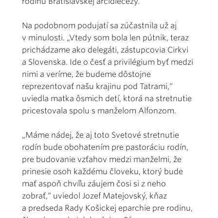
rodinu Bratislavskej arcidiecézy.
Na podobnom podujatí sa zúčastnila už aj
v minulosti. „Vtedy som bola len pútnik, teraz
prichádzame ako delegáti, zástupcovia Cirkvi
a Slovenska. Ide o česť a privilégium byť medzi
nimi a veríme, že budeme dôstojne
reprezentovať našu krajinu pod Tatrami,“
uviedla matka ôsmich detí, ktorá na stretnutie
pricestovala spolu s manželom Alfonzom.
„Máme nádej, že aj toto Svetové stretnutie
rodín bude obohatením pre pastoráciu rodín,
pre budovanie vzťahov medzi manželmi, že
prinesie osoh každému človeku, ktorý bude
mať aspoň chvíľu záujem čosi si z neho
zobrať,“ uviedol Jozef Matejovský, kňaz
a predseda Rady Košickej eparchie pre rodinu,