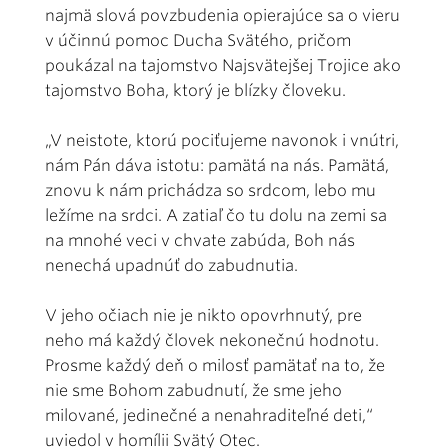
najmä slová povzbudenia opierajúce sa o vieru
v účinnú pomoc Ducha Svätého, pričom
poukázal na tajomstvo Najsvätejšej Trojice ako
tajomstvo Boha, ktorý je blízky človeku.
„V neistote, ktorú pociťujeme navonok i vnútri,
nám Pán dáva istotu: pamätá na nás. Pamätá,
znovu k nám prichádza so srdcom, lebo mu
ležíme na srdci. A zatiaľ čo tu dolu na zemi sa
na mnohé veci v chvate zabúda, Boh nás
nenechá upadnúť do zabudnutia.
V jeho očiach nie je nikto opovrhnutý, pre
neho má každý človek nekonečnú hodnotu.
Prosme každý deň o milosť pamätať na to, že
nie sme Bohom zabudnutí, že sme jeho
milované, jedinečné a nenahraditeľné deti,“
uviedol v homílii Svätý Otec.