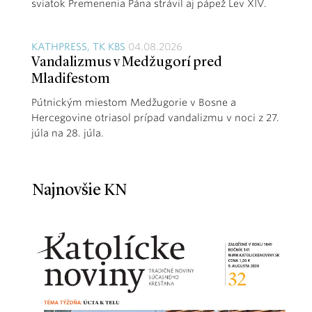
sviatok Premenenia Pána strávil aj pápež Lev XIV.
KATHPRESS, TK KBS
04.08.2026
Vandalizmus v Medžugorí pred
Mladifestom
Pútnickým miestom Medžugorie v Bosne a
Hercegovine otriasol prípad vandalizmu v noci z 27.
júla na 28. júla.
Najnovšie KN