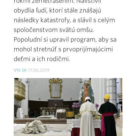
rokmi zemetrasením. Navštívil
obydlia ľudí, ktorí stále znášajú
následky katastrofy, a slávil s celým
spoločenstvom svätú omšu.
Popoludní si upravil program, aby sa
mohol stretnúť s prvoprijímajúcimi
deťmi a ich rodičmi.
VN SK
17.06.2019