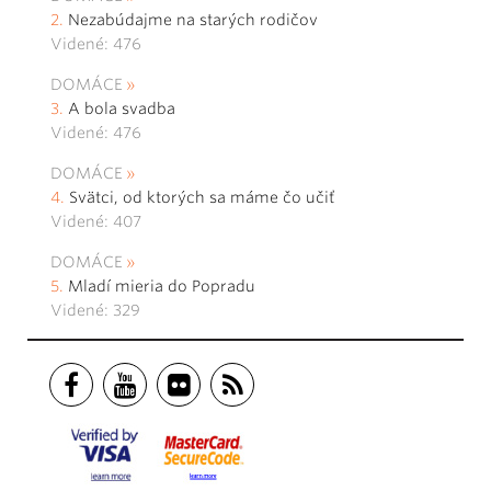
Nezabúdajme na starých rodičov
Videné: 476
DOMÁCE
A bola svadba
Videné: 476
DOMÁCE
Svätci, od ktorých sa máme čo učiť
Videné: 407
DOMÁCE
Mladí mieria do Popradu
Videné: 329