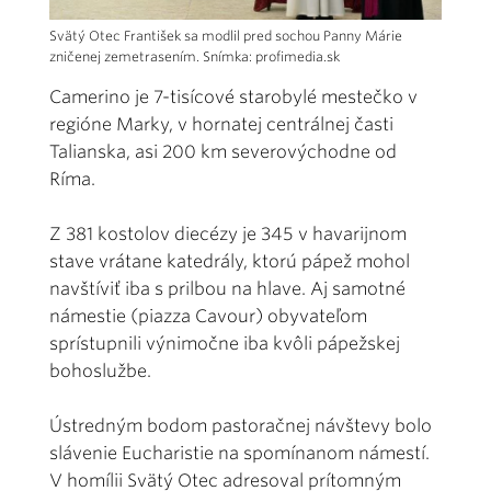
Svätý Otec František sa modlil pred sochou Panny Márie
zničenej zemetrasením. Snímka: profimedia.sk
Camerino je 7-tisícové starobylé mestečko v
regióne Marky, v hornatej centrálnej časti
Talianska, asi 200 km severovýchodne od
Ríma.
Z 381 kostolov diecézy je 345 v havarijnom
stave vrátane katedrály, ktorú pápež mohol
navštíviť iba s prilbou na hlave. Aj samotné
námestie (piazza Cavour) obyvateľom
sprístupnili výnimočne iba kvôli pápežskej
bohoslužbe.
Ústredným bodom pastoračnej návštevy bolo
slávenie Eucharistie na spomínanom námestí.
V homílii Svätý Otec adresoval prítomným