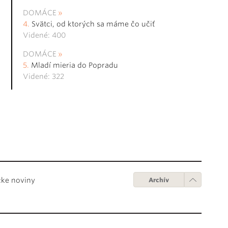
DOMÁCE
Svätci, od ktorých sa máme čo učiť
Videné: 400
DOMÁCE
Mladí mieria do Popradu
Videné: 322
cke noviny
Archív