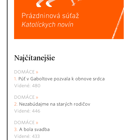
Najčítanejšie
DOMÁCE
Púť v Gaboltove pozvala k obnove srdca
Videné: 480
DOMÁCE
Nezabúdajme na starých rodičov
Videné: 446
DOMÁCE
A bola svadba
Videné: 433