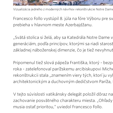
Vizualizácia jedného z moderných návrhov rekonštrukcie Notre Dame
Francesco Follo vystúpil 8. júla na fóre Výboru pre s
prebieha v hlavnom meste Azerbajdžanu.
„Svätá stolica si želá, aby sa Katedrála Notre Dame v
generáciám, podľa princípov, ktorými sa riadi starost
základnej náboženskej dimenzie, čo je tiež nevyhn
Pripomenul tiež slová pápeža Františka, ktorý - bezp
roka - zatelefonoval parížskemu arcibiskupovi Miche
rekonštrukcii stala „znamením viery tých, ktorí ju 
architektonickým a duchovným dedičstvom Paríža, F
V tejto súvislosti vatikánsky delegát položil dôraz
zachovanie posvätného charakteru miesta. „Ohľady 
musia ostať prioritou,“ uviedol Francesco Follo.