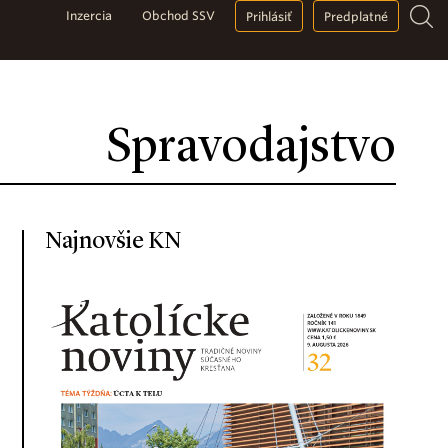
Inzercia
Obchod SSV
Prihlásiť
Predplatné
Spravodajstvo
Najnovšie KN