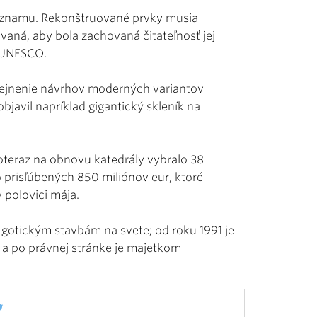
významu. Rekonštruované prvky musia
vaná, aby bola zachovaná čitateľnosť jej
e UNESCO.
rejnenie návrhov moderných variantov
bjavil napríklad gigantický skleník na
oteraz na obnovu katedrály vybralo 38
o prisľúbených 850 miliónov eur, ktoré
 polovici mája.
 gotickým stavbám na svete; od roku 1991 je
a po právnej stránke je majetkom