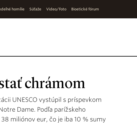
deľné homílie
Súťaže
Video/Foto
Bioetické fórum
stať chrámom
nizácii UNESCO vystúpil s príspevkom
y Notre Dame. Podľa parížskeho
 38 miliónov eur, čo je iba 10 % sumy