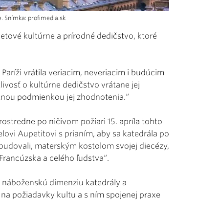
. Snímka: profimedia.sk
vetové kultúrne a prírodné dedičstvo, ktoré
 Paríži vrátila veriacim, neveriacim i budúcim
livosť o kultúrne dedičstvo vrátane jej
utnou podmienkou jej zhodnotenia.“
rostredne po ničivom požiari 15. apríla tohto
lovi Aupetitovi s prianím, aby sa katedrála po
vybudovali, materským kostolom svojej diecézy,
rancúzska a celého ľudstva“.
 na náboženskú dimenziu katedrály a
na požiadavky kultu a s ním spojenej praxe