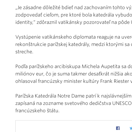
„Je zásadne dôležité bdieť nad zachovaním tohto 
zodpovedať cieľom, pre ktoré bola katedrála vybudo
identity,“ zdôraznil vatikánsky pozorovateľ na pôd
Vystúpenie vatikánskeho diplomata reaguje na uve
rekonštrukcie parížskej katedrály, medzi ktorými sa o
streche.
Podľa parížskeho arcibiskupa Michela Aupetita sa d
miliónov eur, čo je suma takmer desaťkrát nižšia ak
ohlasoval francúzsky minister kultúry Frank Riester v
Parížska Katedrála Notre Dame patrí k najslávnejším
zapísaná na zozname svetového dedičstva UNESCO 
francúzskeho štátu.