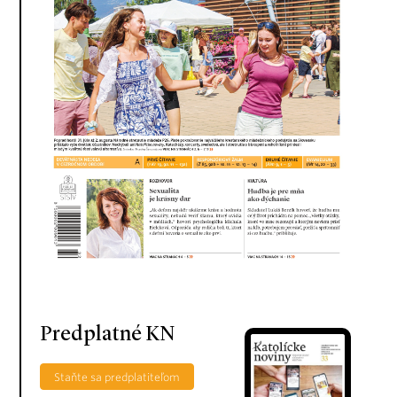
Predplatné KN
Staňte sa predplatiteľom