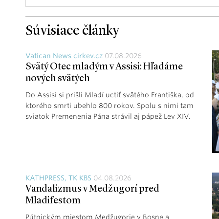
Súvisiace články
Vatican News cirkev.cz
07.08.2026
Svätý Otec mladým v Assisi: Hľadáme
nových svätých
Do Assisi si prišli Mladí uctiť svätého Františka, od
ktorého smrti ubehlo 800 rokov. Spolu s nimi tam
sviatok Premenenia Pána strávil aj pápež Lev XIV.
KATHPRESS, TK KBS
04.08.2026
Vandalizmus v Medžugorí pred
Mladifestom
Pútnickým miestom Medžugorie v Bosne a