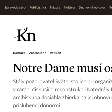
Spravodajstvo
Publicistika
Názory
Kultúra
Duchovná obnova
Ne
Domáce
Zahraničné
Vatikán
Notre Dame musí o
Stály pozorovateľ Svätej stolice pri orga
v rámci diskusií o rekonštrukcii Katedrál
arcibiskupa dosiahla zbierka na jej obnovu
prisľúbenej donormi.