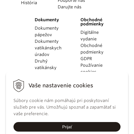
Podporte nás
História
Darujte nás
Dokumenty
Obchodné
podmienky
Dokumenty
Digitálne
pápežov
vydanie
Dokumenty
Obchodné
vatikánskych
podmienky
úradov
GDPR
Druhý
Používanie
vatikánsky
cookies
koncil
Dokumenty
Vaše nastavenie cookies
KBS
Kódex
Súbory cookie nám pomáhajú pri poskytovaní
kánonického
služieb pre vás. Umožňujú spoznať a zapamätať si
práva
vaše preferencie.
Katechizmus
Katolíckej
Prijať
cirkvi