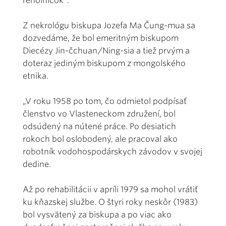
rehoľníčok“.
Z nekrológu biskupa Jozefa Ma Čung-mua sa
dozvedáme, že bol emeritným biskupom
Diecézy Jin-čchuan/Ning-sia a tiež prvým a
doteraz jediným biskupom z mongolského
etnika.
„V roku 1958 po tom, čo odmietol podpísať
členstvo vo Vlasteneckom združení, bol
odsúdený na nútené práce. Po desiatich
rokoch bol oslobodený, ale pracoval ako
robotník vodohospodárskych závodov v svojej
dedine.
Až po rehabilitácii v apríli 1979 sa mohol vrátiť
ku kňazskej službe. O štyri roky neskôr (1983)
bol vysvätený za biskupa a po viac ako