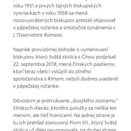
roku 1951 a prvých tajných biskupských
vysviackach v roku 1958 sa mená
novovysvätených biskupov prestali objavovať
v pápežskej ročenke a smútočné oznámenia v
L'Osservatore Romano
.
Napriek provizórnej dohode o vymenovaní
biskupov, ktorú Svätá stolica s Čínou podpísali
22. septembra 2018, mená čínskych pastierov,
ktorí teraz všetci vstúpili do plného
spoločenstva s Rímom, neboli dodnes uvedené
v pápežskej ročenke.
Dôvodom je pretrvávanie „dvojitého zoznamu“
čínskych diecéz, ktorého položky sa nelíšia len
menom, ale tiež hranicami. Na jednej strane je
tu ich prehľad stanovený Piom XII., ktorý Svätá
stolica už ďalej neupravovala, na druhej strane