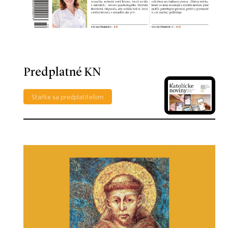
Predplatné KN
Staňte sa predplatiteľom