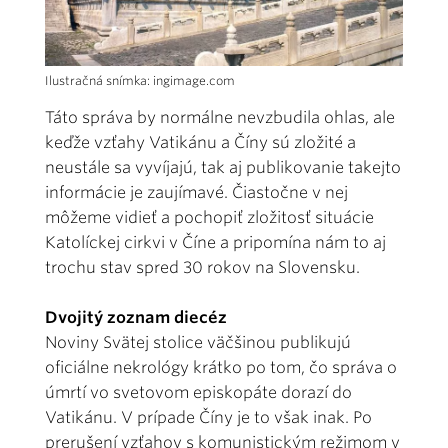
Ilustračná snímka: ingimage.com
Táto správa by normálne nevzbudila ohlas, ale
keďže vzťahy Vatikánu a Číny sú zložité a
neustále sa vyvíjajú, tak aj publikovanie takejto
informácie je zaujímavé. Čiastočne v nej
môžeme vidieť a pochopiť zložitosť situácie
Katolíckej cirkvi v Číne a pripomína nám to aj
trochu stav spred 30 rokov na Slovensku.
Dvojitý zoznam diecéz
Noviny Svätej stolice väčšinou publikujú
oficiálne nekrológy krátko po tom, čo správa o
úmrtí vo svetovom episkopáte dorazí do
Vatikánu. V prípade Číny je to však inak. Po
prerušení vzťahov s komunistickým režimom v