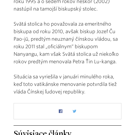
roku 1995 a o sedem rokov neskôr (2002)
nastúpil na tamojší biskupský stolec.
Svätá stolica ho považovala za emeritného
biskupa od roku 2010, avšak biskup Jozef Ču
Pao-jü, predtým neuznaný čínskou vládou, sa
roku 2011 stal „oficiálnym“ biskupom
Nanyangu, kam však Svätá stolica už niekoľko
rokov predtým menovala Petra Ťin Lu-kanga.
Situácia sa vyriešila v januári minulého roka,
keď toto vatikánske menovanie potvrdila tiež
vláda Čínskej ľudovej republiky.
Súvisiace články