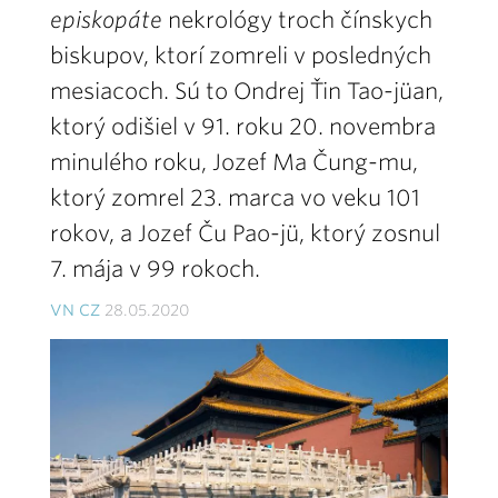
episkopáte
nekrológy troch čínskych
biskupov, ktorí zomreli v posledných
mesiacoch. Sú to Ondrej Ťin Tao-jüan,
ktorý odišiel v 91. roku 20. novembra
minulého roku, Jozef Ma Čung-mu,
ktorý zomrel 23. marca vo veku 101
rokov, a Jozef Ču Pao-jü, ktorý zosnul
7. mája v 99 rokoch.
VN CZ
28.05.2020