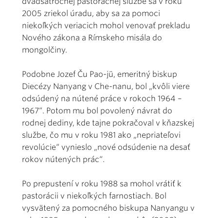
dvadsaťročnej pastoračnej službe sa v roku
2005 zriekol úradu, aby sa za pomoci
niekoľkých veriacich mohol venovať prekladu
Nového zákona a Rímskeho misála do
mongolčiny.
Podobne Jozef Ču Pao-jü, emeritný biskup
Diecézy Nanyang v Che-nanu, bol „kvôli viere
odsúdený na nútené práce v rokoch 1964 –
1967“. Potom mu bol povolený návrat do
rodnej dediny, kde tajne pokračoval v kňazskej
službe, čo mu v roku 1981 ako „nepriateľovi
revolúcie“ vynieslo „nové odsúdenie na desať
rokov nútených prác“.
Po prepustení v roku 1988 sa mohol vrátiť k
pastorácii v niekoľkých farnostiach. Bol
vysvätený za pomocného biskupa Nanyangu v