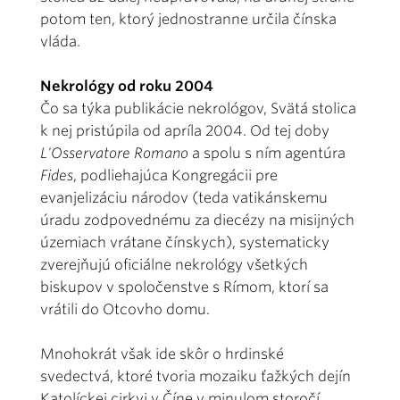
potom ten, ktorý jednostranne určila čínska
vláda.
Nekrológy od roku 2004
Čo sa týka publikácie nekrológov, Svätá stolica
k nej pristúpila od apríla 2004. Od tej doby
L'Osservatore Romano
a spolu s ním agentúra
Fides
, podliehajúca Kongregácii pre
evanjelizáciu národov (teda vatikánskemu
úradu zodpovednému za diecézy na misijných
územiach vrátane čínskych), systematicky
zverejňujú oficiálne nekrológy všetkých
biskupov v spoločenstve s Rímom, ktorí sa
vrátili do Otcovho domu.
Mnohokrát však ide skôr o hrdinské
svedectvá, ktoré tvoria mozaiku ťažkých dejín
Katolíckej cirkvi v Číne v minulom storočí.