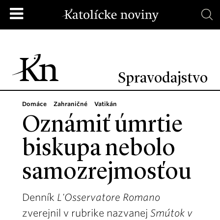
Spravodajstvo
Domáce
Zahraničné
Vatikán
Oznámiť úmrtie
biskupa nebolo
samozrejmosťou
Denník
L'Osservatore Romano
zverejnil v rubrike nazvanej
Smútok v