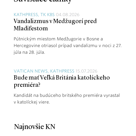
KATHPRESS, TK KBS
04.08.2026
Vandalizmus v Medžugorí pred
Mladifestom
Pútnickým miestom Medžugorie v Bosne a
Hercegovine otriasol prípad vandalizmu v noci z 27.
júla na 28. júla.
VATICAN NEWS, KATHPRESS
15.07.2026
Bude mať Veľká Británia katolíckeho
premiéra?
Kandidát na budúceho britského premiéra vyrastal
v katolíckej viere.
Najnovšie KN