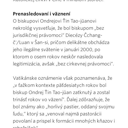
Prenasledovaní i väznení
O biskupovi Ondrejovi Ťin Tao-jüanovi
nekrológ vysvetľuje, že bol biskupom „bez
jurisdikčnej právomoci“ Diecézy Čchang-
č'/Luan v Šan-si, pričom delikátne obchádza
jeho ilegálne svätenie v januári 2000, po
ktorom o osem rokov neskôr nasledovala
legitimizácia, avšak „bez cirkevnej právomoci“.
Vatikánske oznámenie však poznamenáva, že
„v ťažkom kontexte päťdesiatych rokov bol
biskup Ondrej Ťin Tao-jüan zatknutý a zostal
trinásť rokov vo väzení“. Ďalej zdôrazňuje, že
bol známy ako „horlivý pastier, oddaný svojmu
ľudu,“ ktorý sa „venoval najmä pastorácii
povolaní a prispel k formácii mnohých kňazov i