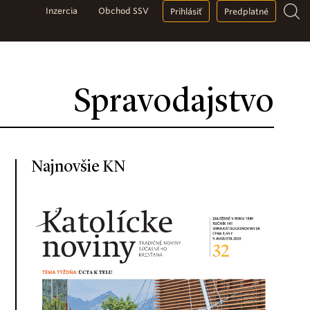
Inzercia
Obchod SSV
Prihlásiť
Predplatné
Spravodajstvo
Najnovšie KN