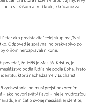
ili učeníci a ktoré môžeme urobiť aj my. Prvý
 spolu s Ježišom a tretí krok je kráčanie za
eter ako predstaviteľ celej skupiny: ,Ty si
šetko. Odpoveď je správna, no prekvapivo po
aby o ňom nerozprávali nikomu.
povedať, že Ježiš je Mesiáš, Kristus, je
 mesiášstvo podľa ľudí a nie podľa Boha. Preto
u identitu, ktorú nachádzame v Eucharistii.
 zmŕtvychvstania, no musí prejsť pokorením
rá – ako hovorí svätý Pavol – nie je múdrosťou
ariaďuje mlčať o svojej mesiášskej identite,