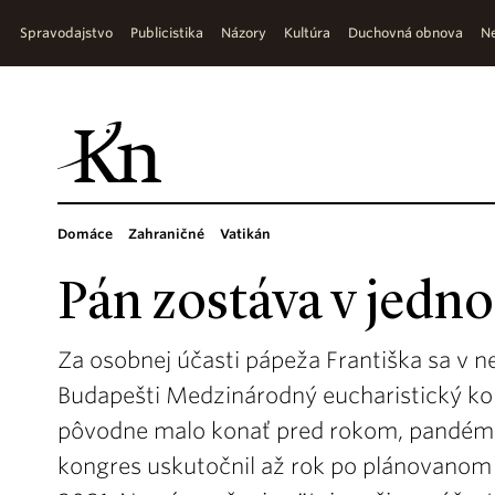
Spravodajstvo
Publicistika
Názory
Kultúra
Duchovná obnova
Ne
Domáce
Zahraničné
Vatikán
Pán zostáva v jedn
Za osobnej účasti pápeža Františka sa v n
Budapešti Medzinárodný eucharistický ko
pôvodne malo konať pred rokom, pandémia
kongres uskutočnil až rok po plánovanom 