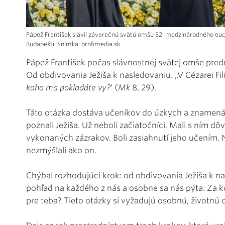
Pápež František slávil záverečnú svätú omšu 52. medzinárodného euc
Budapešti. Snímka: profimedia.sk
Pápež František počas slávnostnej svätej omše predn
Od obdivovania Ježiša k nasledovaniu. „V Cézarei Fili
koho ma pokladáte vy?
‘ (
Mk
8, 29).
Táto otázka dostáva učeníkov do úzkych a znamená 
poznali Ježiša. Už neboli začiatočníci. Mali s ním 
vykonaných zázrakov. Boli zasiahnutí jeho učením. N
nezmýšľali ako on.
Chýbal rozhodujúci krok: od obdivovania Ježiša k nas
pohľad na každého z nás a osobne sa nás pýta: Za
pre teba? Tieto otázky si vyžadujú osobnú, životnú