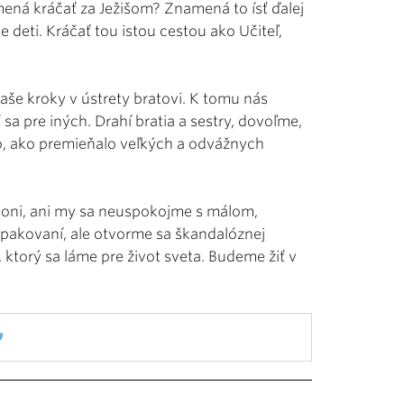
ená kráčať za Ježišom? Znamená to ísť ďalej
deti. Kráčať tou istou cestou ako Učiteľ,
e kroky v ústrety bratovi. K tomu nás
sa pre iných. Drahí bratia a sestry, dovoľme,
lo, ako premieňalo veľkých a odvážnych
o oni, ani my sa neuspokojme s málom,
 opakovaní, ale otvorme sa škandalóznej
ktorý sa láme pre život sveta. Budeme žiť v