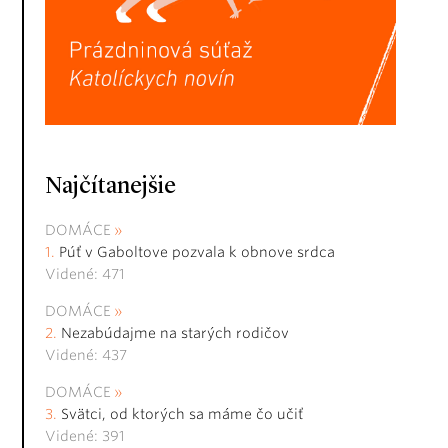
Najčítanejšie
DOMÁCE
Púť v Gaboltove pozvala k obnove srdca
Videné: 471
DOMÁCE
Nezabúdajme na starých rodičov
Videné: 437
DOMÁCE
Svätci, od ktorých sa máme čo učiť
Videné: 391