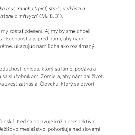
ka musí mnoho trpieť, starší, veľkňazi a
 vstane z mŕtvych
‘ (
Mk
8, 31).
j my zostať zdesení. Aj my by sme chceli
. Eucharistia je pred nami, aby nám
nkrétne, ukazujúc nám Boha ako rozlámaný
oduchosti chleba, ktorý sa láme, podáva a
áva sa služobníkom. Zomiera, aby nám dal život.
 zvesť zatriasla. Človeku, ktorý sa otvorí
ľudská. Keď sa objavuje kríž a perspektíva
l Ježišovo mesiášstvo, pohoršuje nad slovami