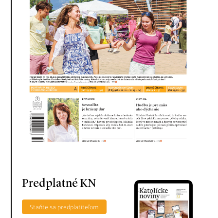
Predplatné KN
Staňte sa predplatiteľom