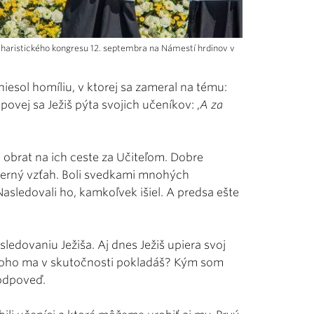
haristického kongresu 12. septembra na Námestí hrdinov v
iesol homíliu, v ktorej sa zameral na tému:
povej sa Ježiš pýta svojich učeníkov: ,
A za
obrat na ich ceste za Učiteľom. Dobre
dôverný vzťah. Boli svedkami mnohých
asledovali ho, kamkoľvek išiel. A predsa ešte
ledovaniu Ježiša. Aj dnes Ježiš upiera svoj
 koho ma v skutočnosti pokladáš? Kým som
 odpoveď.