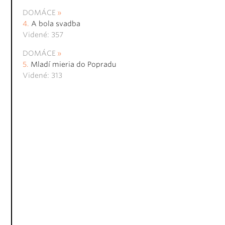
DOMÁCE
A bola svadba
Videné: 357
DOMÁCE
Mladí mieria do Popradu
Videné: 313