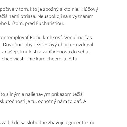
spočíva v tom, kto je zbožný a kto nie. Kľúčový
žiš nami otriasa. Neuspokojí sa s vyznaním
jeho krížom, pred Eucharistiou.
 kontemplovať Božiu krehkosť. Venujme čas
. Dovoľme, aby Ježiš – živý chlieb – uzdravil
 z našej strnulosti a zahľadenosti do seba.
chce viesť – nie kam chcem ja. A tu
mto silným a naliehavým príkazom Ježiš
 skutočnosti je tu, ochotný nám to dať. A
 vzad, kde sa slobodne zbavuje egocentrizmu