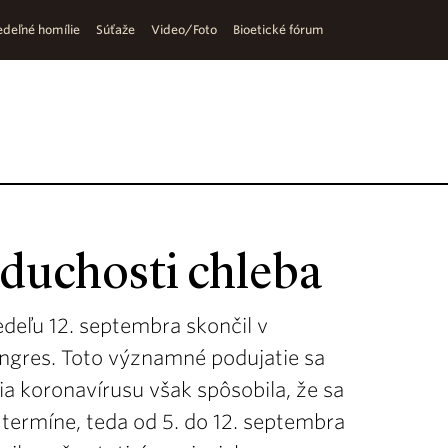
deľné homílie
Súťaže
Video/Foto
Bioetické fórum
oduchosti chleba
edeľu 12. septembra skončil v
ngres. Toto významné podujatie sa
 koronavírusu však spôsobila, že sa
termíne, teda od 5. do 12. septembra