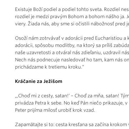
Existuje Boží podiel a podiel tohto sveta. Rozdiel ne
rozdiel je medzi pravým Bohom a bohom nášho ja. Je
viery. Žiada nás, aby sme si očistili nábožnosť pred 
Osoží nám zotrvávať v adorácii pred Eucharistiou a
adorácii, spôsobu modlitby, na ktorý sa príliš zabúda
naše uzavretosti a otváral nás zdieľaniu, uzdravil nás
Nech nás podnecuje nasledovať ho tam, kam nás on 
prichádzame k tretiemu kroku.“
Kráčanie za Ježišom
„,Choď mi z cesty, satan!‘ – Choď za mňa, satan! Tý
privádza Petra k sebe. No keď Pán niečo prikazuje, v
Peter prijíma milosť urobiť krok vzad.
Zapamätajte si to: cesta kresťana sa začína krokom