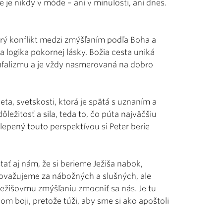
ie je nikdy v móde – ani v minulosti, ani dnes.
rý konflikt medzi zmýšľaním podľa Boha a
a logika pokornej lásky. Božia cesta uniká
umfalizmu a je vždy nasmerovaná na dobro
eta, svetskosti, ktorá je spätá s uznaním a
ležitosť a sila, teda to, čo púta najväčšiu
epený touto perspektívou si Peter berie
ať aj nám, že si berieme Ježiša nabok,
považujeme za nábožných a slušných, ale
Ježišovmu zmýšľaniu zmocniť sa nás. Je tu
m boji, pretože túži, aby sme si ako apoštoli