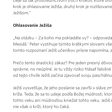
Deje sa tak prostredníctvom troch krokov, ktoré urob
krok je ohlasovanie Ježiša, druhý krok je rozlišovanie
Ježišom.“
Ohlasovanie Ježiša
„Na otázku – Za koho ma pokladáte vy? – odpovedal P
Mesiáš.‘ Peter vystihuje týmito krátkymi slovami v
tomto rozpoznaní Ježiš učeníkov prísne napomína, 
Prečo tento drastický zákaz? Pre jeden presný dôvod: 
správne, no neúplné. Je tu vždy riziko hlásať falošné
od tejto chvíle Ježiš začína zjavovať svoju pascháln
Ježiš vysvetľuje, že jeho poslanie sa zavŕši v sláve
kríža. Teda, že sa to udeje podľa Božej múdrosti, kto
tohto veku ani múdrosťou kniežat tohto veku. Ježiš n
nie však o kríži, ktorý ho čaká.