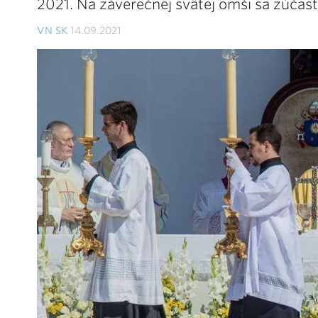
2021. Na záverečnej svätej omši sa zúčastn
VN SK
14.09.2021