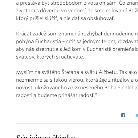
a prestáva byť stredobodom života on sám. Čo znam
životom s dôverou vo vedomí, že sme milované Božie 
ktorý prišiel slúžiť, a nie dať sa obsluhovať.
Kráčať za Ježišom znamená rozhýbať dennodenne naš
pohýna Eucharistia – cítiť sa jedným telom, rozdávať 
aby nás stretnutie s Ježišom v Eucharistii premieňa
svätcov, ktorých si uctievate.
Myslím na svätého Štefana a svätú Alžbetu. Tak ak
nezmierme sa s takou vierou, ktorá žije z rituálov a
novosti ukrižovaného a vzkrieseného Boha – chleba, 
radosti a budeme prinášať radosť.“