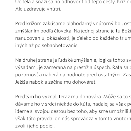
Učiteľa a snaží sa ho odhovoriť od tejto cesty. Kríž n
Ale uzdravuje vnútri.
Pred krížom zakúšame blahodarný vnútorný boj, ost
zmýšľaním podľa človeka. Na jednej strane je tu Boži
nanucovaniu, okázalosti, je ďaleko od každého tri
iných až po sebaobetovanie.
Na druhej strane je ľudské zmýšľanie, logika tohto sv
výsadami, je zameraná na prestíž a úspech. Ráta sa dô
pozornosť a naberá na hodnote pred ostatnými. Zasl
Ježiša nabok a začína mu dohovárať.
Predtým ho vyznal, teraz mu dohovára. Môže sa to st
dávame ho v srdci niekde do kúta, naďalej sa však 
ideme si svojou cestou bez toho, aby sme umožnili 
však táto pravda: on nás sprevádza v tomto vnútorno
zvolili jeho podiel.