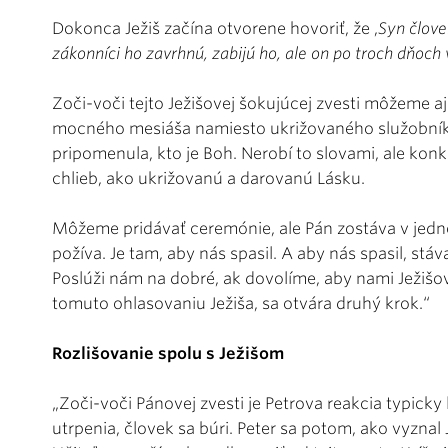
Dokonca Ježiš začína otvorene hovoriť, že ,
Syn člove
zákonníci ho zavrhnú, zabijú ho, ale on po troch dňoch
Zoči-voči tejto Ježišovej šokujúcej zvesti môžeme a
mocného mesiáša namiesto ukrižovaného služobníka
pripomenula, kto je Boh. Nerobí to slovami, ale ko
chlieb, ako ukrižovanú a darovanú Lásku.
Môžeme pridávať ceremónie, ale Pán zostáva v jedn
požíva. Je tam, aby nás spasil. A aby nás spasil, st
Poslúži nám na dobré, ak dovolíme, aby nami Ježišova
tomuto ohlasovaniu Ježiša, sa otvára druhý krok.“
Rozlišovanie spolu s Ježišom
„Zoči-voči Pánovej zvesti je Petrova reakcia typicky 
utrpenia, človek sa búri. Peter sa potom, ako vyzna