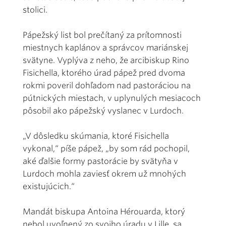
stolici.
Pápežský list bol prečítaný za prítomnosti
miestnych kaplánov a správcov mariánskej
svätyne. Vyplýva z neho, že arcibiskup Rino
Fisichella, ktorého úrad pápež pred dvoma
rokmi poveril dohľadom nad pastoráciou na
pútnických miestach, v uplynulých mesiacoch
pôsobil ako pápežský vyslanec v Lurdoch.
„V dôsledku skúmania, ktoré Fisichella
vykonal,“ píše pápež, „by som rád pochopil,
aké ďalšie formy pastorácie by svätyňa v
Lurdoch mohla zaviesť okrem už mnohých
existujúcich.“
Mandát biskupa Antoina Hérouarda, ktorý
nebol uvoľnený zo svojho úradu v Lille, sa