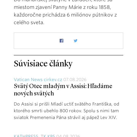
miestom zjavení Panny Márie z roku 1858,
každoročne prichádza 6 miliónov pútnikov z
celého sveta.
Súvisiace články
Vatican News cirkev.cz
07.08.2026
Svätý Otec mladým v Assisi: Hľadáme
nových svätých
Do Assisi si prišli Mladí uctiť svätého Františka, od
ktorého smrti ubehlo 800 rokov. Spolu s nimi tam
sviatok Premenenia Pána strávil aj pápež Lev XIV.
KATHPRESS, TK KBS
04.08.2026