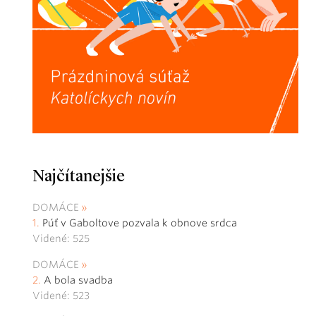
Najčítanejšie
DOMÁCE
Púť v Gaboltove pozvala k obnove srdca
Videné: 525
DOMÁCE
A bola svadba
Videné: 523