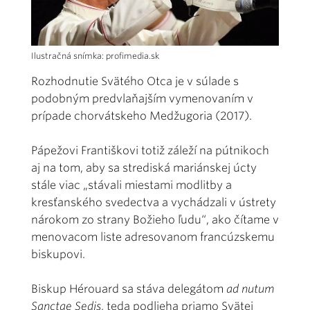
Ilustračná snímka: profimedia.sk
Rozhodnutie Svätého Otca je v súlade s
podobným predvlaňajším vymenovaním v
prípade chorvátskeho Medžugoria (2017).
Pápežovi Františkovi totiž záleží na pútnikoch
aj na tom, aby sa strediská mariánskej úcty
stále viac „stávali miestami modlitby a
kresťanského svedectva a vychádzali v ústrety
nárokom zo strany Božieho ľudu“, ako čítame v
menovacom liste adresovanom francúzskemu
biskupovi.
Biskup Hérouard sa stáva delegátom
ad nutum
Sanctae Sedis
, teda podlieha priamo Svätej