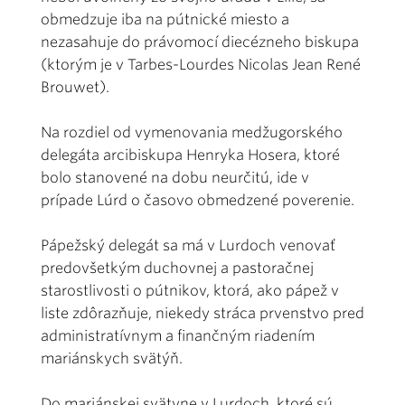
obmedzuje iba na pútnické miesto a
nezasahuje do právomocí diecézneho biskupa
(ktorým je v Tarbes-Lourdes Nicolas Jean René
Brouwet).
Na rozdiel od vymenovania medžugorského
delegáta arcibiskupa Henryka Hosera, ktoré
bolo stanovené na dobu neurčitú, ide v
prípade Lúrd o časovo obmedzené poverenie.
Pápežský delegát sa má v Lurdoch venovať
predovšetkým duchovnej a pastoračnej
starostlivosti o pútnikov, ktorá, ako pápež v
liste zdôrazňuje, niekedy stráca prvenstvo pred
administratívnym a finančným riadením
mariánskych svätýň.
Do mariánskej svätyne v Lurdoch, ktoré sú