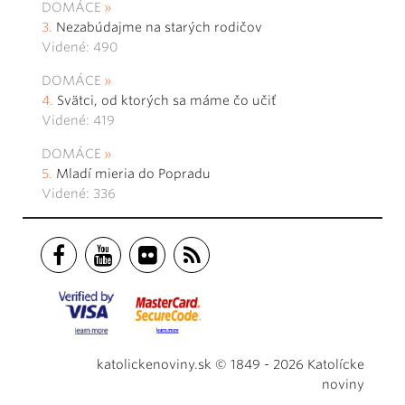
DOMÁCE
Nezabúdajme na starých rodičov
Videné: 490
DOMÁCE
Svätci, od ktorých sa máme čo učiť
Videné: 419
DOMÁCE
Mladí mieria do Popradu
Videné: 336
katolickenoviny.sk © 1849 - 2026 Katolícke
noviny