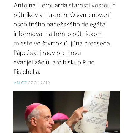
Antoina Hérouarda starostlivosťou o
pútnikov v Lurdoch. O vymenovaní
osobitného pápežského delegáta
informoval na tomto pútnickom
mieste vo štvrtok 6. júna predseda
Pápežskej rady pre novú
evanjelizáciu, arcibiskup Rino
Fisichella.
VN CZ
07.06.2019