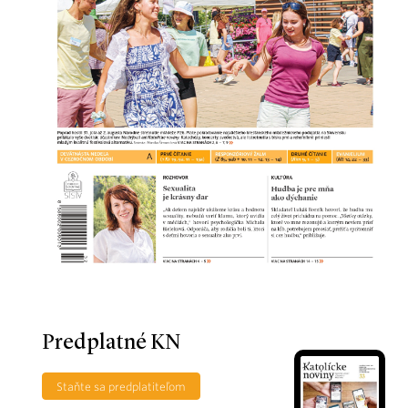
Predplatné KN
Staňte sa predplatiteľom