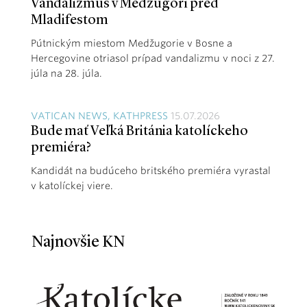
Vandalizmus v Medžugorí pred
Mladifestom
Pútnickým miestom Medžugorie v Bosne a
Hercegovine otriasol prípad vandalizmu v noci z 27.
júla na 28. júla.
VATICAN NEWS, KATHPRESS
15.07.2026
Bude mať Veľká Británia katolíckeho
premiéra?
Kandidát na budúceho britského premiéra vyrastal
v katolíckej viere.
Najnovšie KN