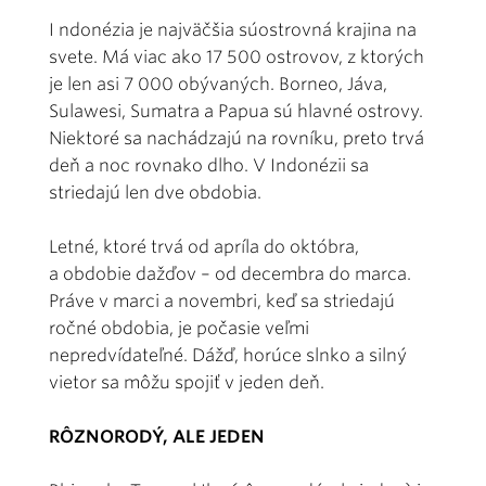
I ndonézia je najväčšia súostrovná krajina na
svete. Má viac ako 17 500 ostrovov, z ktorých
je len asi 7 000 obývaných. Borneo, Jáva,
Sulawesi, Sumatra a Papua sú hlavné ostrovy.
Niektoré sa nachádzajú na rovníku, preto trvá
deň a noc rovnako dlho. V Indonézii sa
striedajú len dve obdobia.
Letné, ktoré trvá od apríla do októbra,
a obdobie dažďov – od decembra do marca.
Práve v marci a novembri, keď sa striedajú
ročné obdobia, je počasie veľmi
nepredvídateľné. Dážď, horúce slnko a silný
vietor sa môžu spojiť v jeden deň.
RÔZNORODÝ, ALE JEDEN