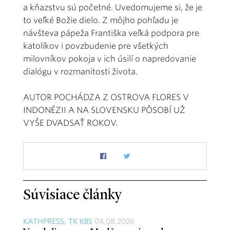
a kňazstvu sú početné. Uvedomujeme si, že je
to veľké Božie dielo. Z môjho pohľadu je
návšteva pápeža Františka veľká podpora pre
katolíkov i povzbudenie pre všetkých
milovníkov pokoja v ich úsilí o napredovanie
dialógu v rozmanitosti života.
AUTOR POCHÁDZA Z OSTROVA FLORES V
INDONÉZII A NA SLOVENSKU PÔSOBÍ UŽ
VYŠE DVADSAŤ ROKOV.
Súvisiace články
KATHPRESS, TK KBS
04.08.2026