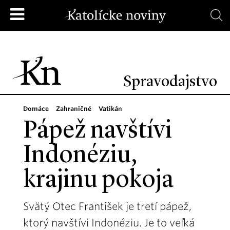
Spravodajstvo
Domáce
Zahraničné
Vatikán
Pápež navštívi
Indonéziu,
krajinu pokoja
Svätý Otec František je tretí pápež,
ktorý navštívi Indonéziu. Je to veľká