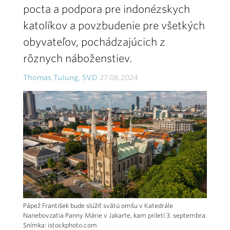
pocta a podpora pre indonézskych
katolíkov a povzbudenie pre všetkých
obyvateľov, pochádzajúcich z
rôznych náboženstiev.
Thomas Tulung, SVD
27.08.2024
Pápež František bude slúžiť svätú omšu v Katedrále
Nanebovzatia Panny Márie v Jakarte, kam priletí 3. septembra.
Snímka: istockphoto.com