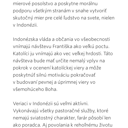
mierové posolstvo a poskytne morálnu
podporu všetkým stranám v snahe vytvoriť
skutočný mier pre celé ľudstvo na svete, nielen
v Indonézii.
Indonézska vláda a občania vo všeobecnosti
vnímajú návštevu Františka ako veľkú poctu.
Katolíci ju vnímajú ako vec veľkej hrdosti. Táto
návšteva bude mať určite nemalý vplyv na
pokrok v ocenení katolíckej viery a môže
poskytnúť silnú motiváciu pokračovať
v budovaní pevnej a úprimnej viery vo
všemohúceho Boha.
Veriaci v Indonézii sú veľmi aktívni.
Vykonávajú všetky pastoračné služby, ktoré
nemajú sviatostný charakter, farár pôsobí len
ako poradca. Aj povolania k rehoľnému životu