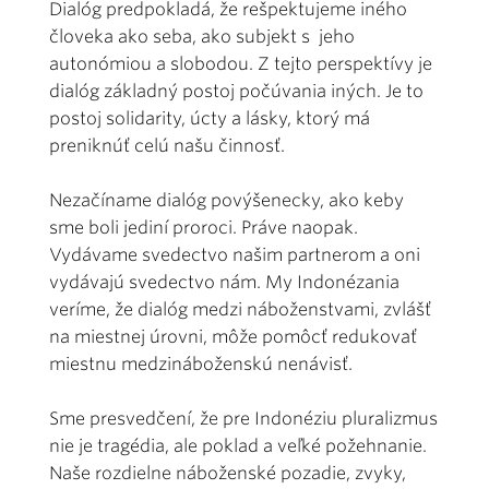
Dialóg predpokladá, že rešpektujeme iného
človeka ako seba, ako subjekt s jeho
autonómiou a slobodou. Z tejto perspektívy je
dialóg základný postoj počúvania iných. Je to
postoj solidarity, úcty a lásky, ktorý má
preniknúť celú našu činnosť.
Nezačíname dialóg povýšenecky, ako keby
sme boli jediní proroci. Práve naopak.
Vydávame svedectvo našim partnerom a oni
vydávajú svedectvo nám. My Indonézania
veríme, že dialóg medzi náboženstvami, zvlášť
na miestnej úrovni, môže pomôcť redukovať
miestnu medzináboženskú nenávisť.
Sme presvedčení, že pre Indonéziu pluralizmus
nie je tragédia, ale poklad a veľké požehnanie.
Naše rozdielne náboženské pozadie, zvyky,