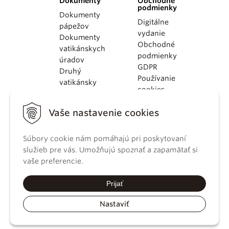
Dokumenty
Obchodné
podmienky
Dokumenty
Digitálne
pápežov
vydanie
Dokumenty
Obchodné
vatikánskych
podmienky
úradov
GDPR
Druhý
Používanie
vatikánsky
cookies
koncil
Dokumenty
Vaše nastavenie cookies
KBS
Kódex
Súbory cookie nám pomáhajú pri poskytovaní
kánonického
služieb pre vás. Umožňujú spoznať a zapamätať si
práva
vaše preferencie.
Katechizmus
Katolíckej
Prijať
cirkvi
Nastaviť