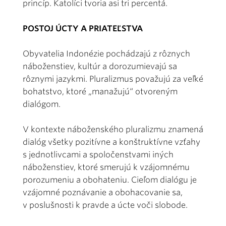
princíp. Katolíci tvoria asi tri percentá.
POSTOJ ÚCTY A PRIATEĽSTVA
Obyvatelia Indonézie pochádzajú z rôznych
náboženstiev, kultúr a dorozumievajú sa
rôznymi jazykmi. Pluralizmus považujú za veľké
bohatstvo, ktoré „manažujú“ otvoreným
dialógom.
V kontexte náboženského pluralizmu znamená
dialóg všetky pozitívne a konštruktívne vzťahy
s jednotlivcami a spoločenstvami iných
náboženstiev, ktoré smerujú k vzájomnému
porozumeniu a obohateniu. Cieľom dialógu je
vzájomné poznávanie a obohacovanie sa,
v poslušnosti k pravde a úcte voči slobode.