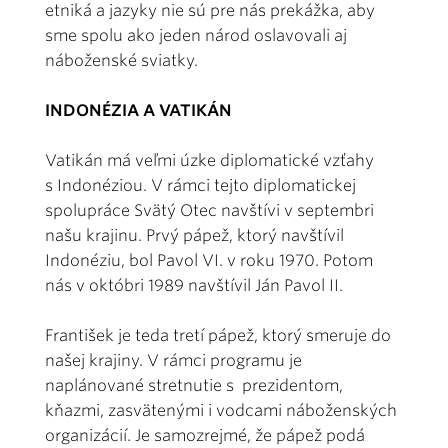
etniká a jazyky nie sú pre nás prekážka, aby
sme spolu ako jeden národ oslavovali aj
náboženské sviatky.
INDONÉZIA A VATIKÁN
Vatikán má veľmi úzke diplomatické vzťahy
s Indonéziou. V rámci tejto diplomatickej
spolupráce Svätý Otec navštívi v septembri
našu krajinu. Prvý pápež, ktorý navštívil
Indonéziu, bol Pavol VI. v roku 1970. Potom
nás v októbri 1989 navštívil Ján Pavol II.
František je teda tretí pápež, ktorý smeruje do
našej krajiny. V rámci programu je
naplánované stretnutie s prezidentom,
kňazmi, zasvätenými i vodcami náboženských
organizácií. Je samozrejmé, že pápež podá