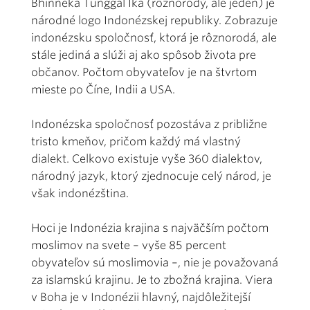
Bhinneka Tunggal Ika (rôznorodý, ale jeden) je
národné logo Indonézskej republiky. Zobrazuje
indonézsku spoločnosť, ktorá je rôznorodá, ale
stále jediná a slúži aj ako spôsob života pre
občanov. Počtom obyvateľov je na štvrtom
mieste po Číne, Indii a USA.
Indonézska spoločnosť pozostáva z približne
tristo kmeňov, pričom každý má vlastný
dialekt. Celkovo existuje vyše 360 dialektov,
národný jazyk, ktorý zjednocuje celý národ, je
však indonézština.
Hoci je Indonézia krajina s najväčším počtom
moslimov na svete – vyše 85 percent
obyvateľov sú moslimovia –, nie je považovaná
za islamskú krajinu. Je to zbožná krajina. Viera
v Boha je v Indonézii hlavný, najdôležitejší