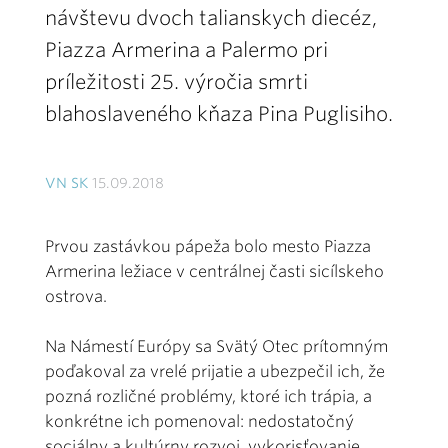
návštevu dvoch talianskych diecéz,
Piazza Armerina a Palermo pri
príležitosti 25. výročia smrti
blahoslaveného kňaza Pina Puglisiho.
VN SK
15.09.2018
Prvou zastávkou pápeža bolo mesto Piazza
Armerina ležiace v centrálnej časti sicílskeho
ostrova.
Na Námestí Európy sa Svätý Otec prítomným
poďakoval za vrelé prijatie a ubezpečil ich, že
pozná rozličné problémy, ktoré ich trápia, a
konkrétne ich pomenoval: nedostatočný
sociálny a kultúrny rozvoj, vykorisťovanie