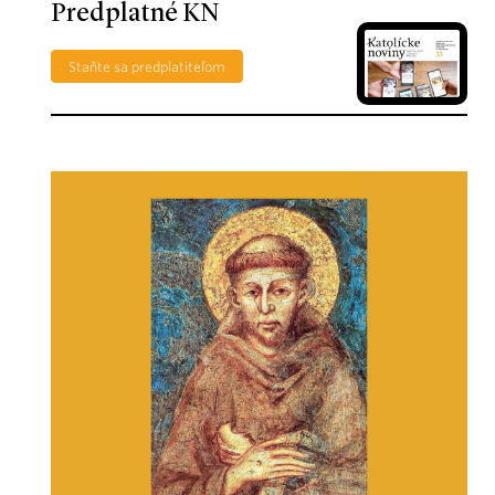
Predplatné KN
Staňte sa predplatiteľom