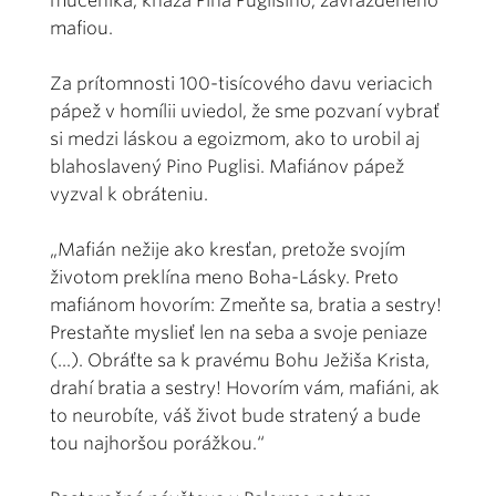
mučeníka, kňaza Pina Puglisiho, zavraždeného
mafiou.
Za prítomnosti 100-tisícového davu veriacich
pápež v homílii uviedol, že sme pozvaní vybrať
si medzi láskou a egoizmom, ako to urobil aj
blahoslavený Pino Puglisi. Mafiánov pápež
vyzval k obráteniu.
„Mafián nežije ako kresťan, pretože svojím
životom preklína meno Boha-Lásky. Preto
mafiánom hovorím: Zmeňte sa, bratia a sestry!
Prestaňte myslieť len na seba a svoje peniaze
(...). Obráťte sa k pravému Bohu Ježiša Krista,
drahí bratia a sestry! Hovorím vám, mafiáni, ak
to neurobíte, váš život bude stratený a bude
tou najhoršou porážkou.“