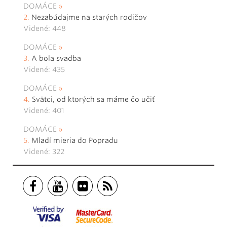
DOMÁCE
Nezabúdajme na starých rodičov
Videné: 448
DOMÁCE
A bola svadba
Videné: 435
DOMÁCE
Svätci, od ktorých sa máme čo učiť
Videné: 401
DOMÁCE
Mladí mieria do Popradu
Videné: 322