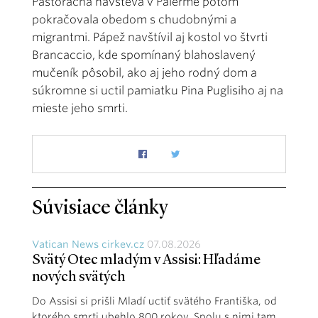
Pastoračná návšteva v Palerme potom
pokračovala obedom s chudobnými a
migrantmi. Pápež navštívil aj kostol vo štvrti
Brancaccio, kde spomínaný blahoslavený
mučeník pôsobil, ako aj jeho rodný dom a
súkromne si uctil pamiatku Pina Puglisiho aj na
mieste jeho smrti.
Súvisiace články
Vatican News cirkev.cz
07.08.2026
Svätý Otec mladým v Assisi: Hľadáme
nových svätých
Do Assisi si prišli Mladí uctiť svätého Františka, od
ktorého smrti ubehlo 800 rokov. Spolu s nimi tam