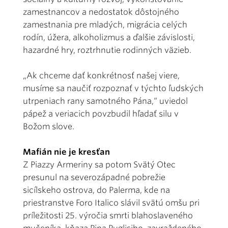
zamestnancov a nedostatok dôstojného
zamestnania pre mladých, migrácia celých
rodín, úžera, alkoholizmus a ďalšie závislosti,
hazardné hry, roztrhnutie rodinných väzieb.
„Ak chceme dať konkrétnosť našej viere,
musíme sa naučiť rozpoznať v týchto ľudských
utrpeniach rany samotného Pána,“ uviedol
pápež a veriacich povzbudil hľadať silu v
Božom slove.
Mafián nie je kresťan
Z Piazzy Armeriny sa potom Svätý Otec
presunul na severozápadné pobrežie
sicílskeho ostrova, do Palerma, kde na
priestranstve Foro Italico slávil svätú omšu pri
príležitosti 25. výročia smrti blahoslaveného