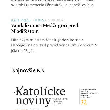
sviatok Premenenia Pána strávil aj pápež Lev XIV.
KATHPRESS, TK KBS
04.08.2026
Vandalizmus v Medžugorí pred
Mladifestom
Pútnickým miestom Medžugorie v Bosne a
Hercegovine otriasol prípad vandalizmu v noci z 27.
júla na 28. júla.
Najnovšie KN