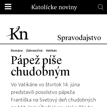
Spravodajstvo
Domáce
Zahraničné
Vatikán
Pápež píše
chudobným
Vo Vatikáne vo štvrtok 14. júna
predstavili posolstvo pápeža
Františka na Svetový deň chudobných