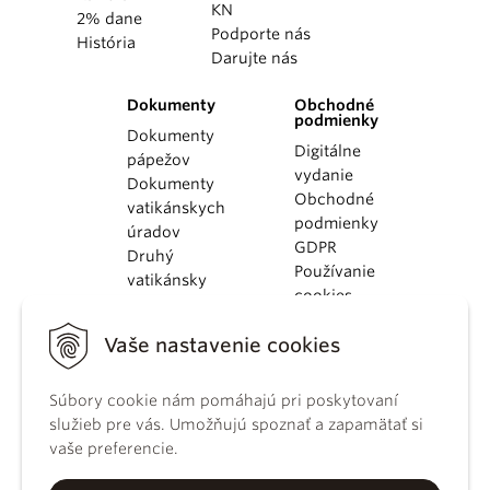
KN
2% dane
Podporte nás
História
Darujte nás
Dokumenty
Obchodné
podmienky
Dokumenty
Digitálne
pápežov
vydanie
Dokumenty
Obchodné
vatikánskych
podmienky
úradov
GDPR
Druhý
Používanie
vatikánsky
cookies
koncil
Dokumenty
Vaše nastavenie cookies
KBS
Kódex
kánonického
Súbory cookie nám pomáhajú pri poskytovaní
práva
služieb pre vás. Umožňujú spoznať a zapamätať si
Katechizmus
vaše preferencie.
Katolíckej