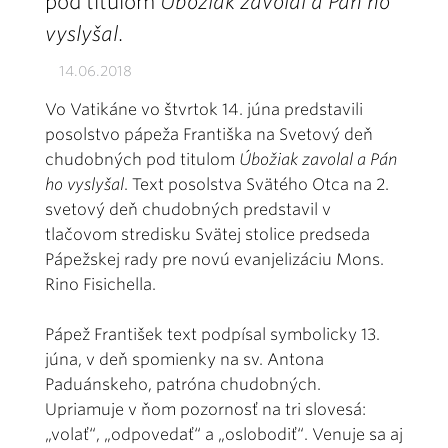
pod titulom
Úbožiak zavolal a Pán ho
vyslyšal
.
14.06.2018
Vo Vatikáne vo štvrtok 14. júna predstavili
posolstvo pápeža Františka na Svetový deň
chudobných pod titulom
Úbožiak zavolal a Pán
ho vyslyšal
. Text posolstva Svätého Otca na 2.
svetový deň chudobných predstavil v
tlačovom stredisku Svätej stolice predseda
Pápežskej rady pre novú evanjelizáciu Mons.
Rino Fisichella.
Pápež František text podpísal symbolicky 13.
júna, v deň spomienky na sv. Antona
Paduánskeho, patróna chudobných.
Upriamuje v ňom pozornosť na tri slovesá:
„volať“, „odpovedať“ a „oslobodiť“. Venuje sa aj