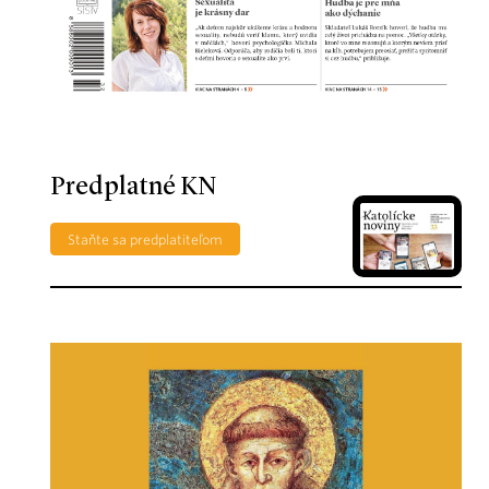
Predplatné KN
Staňte sa predplatiteľom