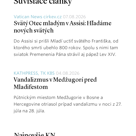
Súvisiace články
Vatican News cirkev.cz
07.08.2026
Svätý Otec mladým v Assisi: Hľadáme
nových svätých
Do Assisi si prišli Mladí uctiť svätého Františka, od
ktorého smrti ubehlo 800 rokov. Spolu s nimi tam
sviatok Premenenia Pána strávil aj pápež Lev XIV.
KATHPRESS, TK KBS
04.08.2026
Vandalizmus v Medžugorí pred
Mladifestom
Pútnickým miestom Medžugorie v Bosne a
Hercegovine otriasol prípad vandalizmu v noci z 27.
júla na 28. júla.