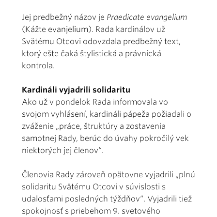
Jej predbežný názov je
Praedicate evangelium
(Kážte evanjelium). Rada kardinálov už
Svätému Otcovi odovzdala predbežný text,
ktorý ešte čaká štylistická a právnická
kontrola.
Kardináli vyjadrili solidaritu
Ako už v pondelok Rada informovala vo
svojom vyhlásení, kardináli pápeža požiadali o
zváženie „práce, štruktúry a zostavenia
samotnej Rady, berúc do úvahy pokročilý vek
niektorých jej členov“.
Členovia Rady zároveň opätovne vyjadrili „plnú
solidaritu Svätému Otcovi v súvislosti s
udalosťami posledných týždňov“. Vyjadrili tiež
spokojnosť s priebehom 9. svetového