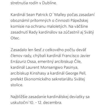
stretnutia rodín v Dubline.
Kardinál Sean Patrick O´Malley počas zasadaní
oboznámil prítomných o činnosti Pápežskej
komisie na ochranu maloletých. Na väčšine
zasadnutí Rady kardinálov sa zúčastnil aj Svätý
Otec.
Zasadalo len šesť z celkového počtu deväť
členov rady, chýbali kardinál Francisco Javier
Errázuriz Ossa, emeritný arcibiskup Čile,
kardinál Laurent Monsengwo Pasinya,
arcibiskup Kinshasy a kardinál George Pell,
prefekt Ekonomického sekretariátu Svätej
stolice.
Najbližšie zasadanie kardinálskej deviatky sa
uskutoční 10. - 12. decembra.