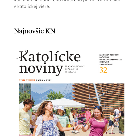
v katolíckej viere.
Najnovšie KN