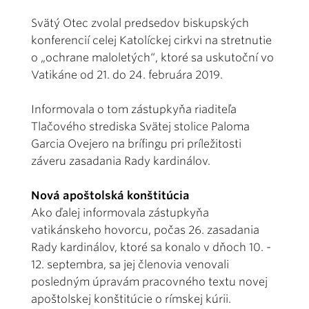
Svätý Otec zvolal predsedov biskupských
konferencií celej Katolíckej cirkvi na stretnutie
o „ochrane maloletých“, ktoré sa uskutoční vo
Vatikáne od 21. do 24. februára 2019.
Informovala o tom zástupkyňa riaditeľa
Tlačového strediska Svätej stolice Paloma
Garcia Ovejero na brífingu pri príležitosti
záveru zasadania Rady kardinálov.
Nová apoštolská konštitúcia
Ako ďalej informovala zástupkyňa
vatikánskeho hovorcu, počas 26. zasadania
Rady kardinálov, ktoré sa konalo v dňoch 10. -
12. septembra, sa jej členovia venovali
posledným úpravám pracovného textu novej
apoštolskej konštitúcie o rímskej kúrii.