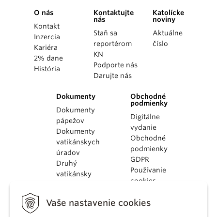
O nás
Kontaktujte
Katolícke
nás
noviny
Kontakt
Staň sa
Aktuálne
Inzercia
reportérom
číslo
Kariéra
KN
2% dane
Podporte nás
História
Darujte nás
Dokumenty
Obchodné
podmienky
Dokumenty
Digitálne
pápežov
vydanie
Dokumenty
Obchodné
vatikánskych
podmienky
úradov
GDPR
Druhý
Používanie
vatikánsky
cookies
koncil
Dokumenty
Vaše nastavenie cookies
KBS
Kódex