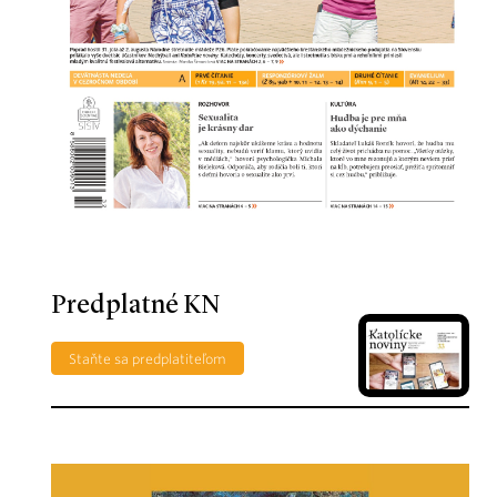
Predplatné KN
Staňte sa predplatiteľom