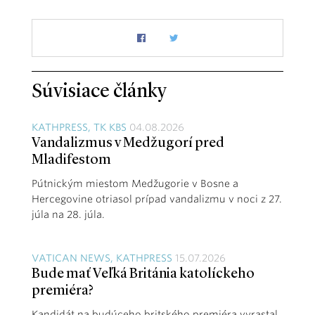
Súvisiace články
KATHPRESS, TK KBS
04.08.2026
Vandalizmus v Medžugorí pred
Mladifestom
Pútnickým miestom Medžugorie v Bosne a
Hercegovine otriasol prípad vandalizmu v noci z 27.
júla na 28. júla.
VATICAN NEWS, KATHPRESS
15.07.2026
Bude mať Veľká Británia katolíckeho
premiéra?
Kandidát na budúceho britského premiéra vyrastal