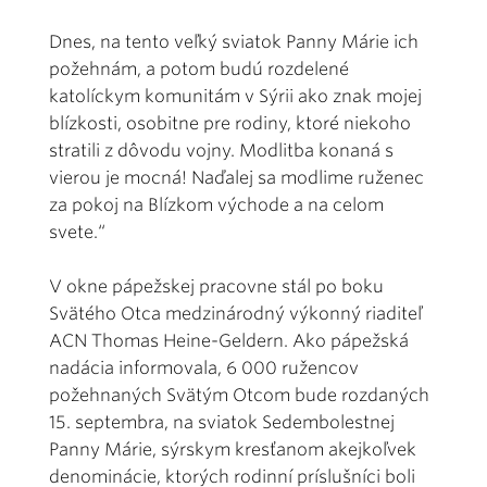
Dnes, na tento veľký sviatok Panny Márie ich
požehnám, a potom budú rozdelené
katolíckym komunitám v Sýrii ako znak mojej
blízkosti, osobitne pre rodiny, ktoré niekoho
stratili z dôvodu vojny. Modlitba konaná s
vierou je mocná! Naďalej sa modlime ruženec
za pokoj na Blízkom východe a na celom
svete.“
V okne pápežskej pracovne stál po boku
Svätého Otca medzinárodný výkonný riaditeľ
ACN Thomas Heine-Geldern. Ako pápežská
nadácia informovala, 6 000 ružencov
požehnaných Svätým Otcom bude rozdaných
15. septembra, na sviatok Sedembolestnej
Panny Márie, sýrskym kresťanom akejkoľvek
denominácie, ktorých rodinní príslušníci boli