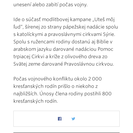
unesení alebo zabití počas vojny.
Ide o súčasť modlitbovej kampane „Uteš môj
ľud“, šírenej zo strany pápežskej nadácie spolu
s katolíckymi a pravoslávnymi cirkvami Sýrie.
Spolu s ružencami rodiny dostanú aj Biblie v
arabskom jazyku darované nadáciou Pomoc
trpiacej Cirkvi a kríže z olivového dreva zo
Svätej zeme darované Pravoslávnou cirkvou.
Počas vojnového konfliktu okolo 2 000
kresťanských rodín prišlo o niekoho z
najbližších. Únosy člena rodiny postihli 800
kresťanských rodín.