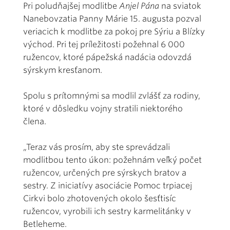
Pri poludňajšej modlitbe
Anjel Pána
na sviatok
Nanebovzatia Panny Márie 15. augusta pozval
veriacich k modlitbe za pokoj pre Sýriu a Blízky
východ. Pri tej príležitosti požehnal 6 000
ružencov, ktoré pápežská nadácia odovzdá
sýrskym kresťanom.
Spolu s prítomnými sa modlil zvlášť za rodiny,
ktoré v dôsledku vojny stratili niektorého
člena.
„Teraz vás prosím, aby ste sprevádzali
modlitbou tento úkon: požehnám veľký počet
ružencov, určených pre sýrskych bratov a
sestry. Z iniciatívy asociácie Pomoc trpiacej
Cirkvi bolo zhotovených okolo šesťtisíc
ružencov, vyrobili ich sestry karmelitánky v
Betleheme.