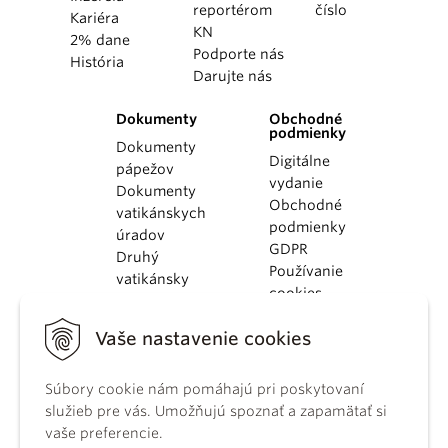
reportérom
číslo
Kariéra
KN
2% dane
Podporte nás
História
Darujte nás
Dokumenty
Obchodné
podmienky
Dokumenty
Digitálne
pápežov
vydanie
Dokumenty
Obchodné
vatikánskych
podmienky
úradov
GDPR
Druhý
Používanie
vatikánsky
cookies
koncil
Dokumenty
Vaše nastavenie cookies
KBS
Kódex
Súbory cookie nám pomáhajú pri poskytovaní
kánonického
služieb pre vás. Umožňujú spoznať a zapamätať si
práva
vaše preferencie.
Katechizmus