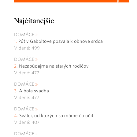
Najčítanejšie
DOMÁCE
Púť v Gaboltove pozvala k obnove srdca
Videné: 499
DOMÁCE
Nezabúdajme na starých rodičov
Videné: 477
DOMÁCE
A bola svadba
Videné: 477
DOMÁCE
Svätci, od ktorých sa máme čo učiť
Videné: 407
DOMÁCE