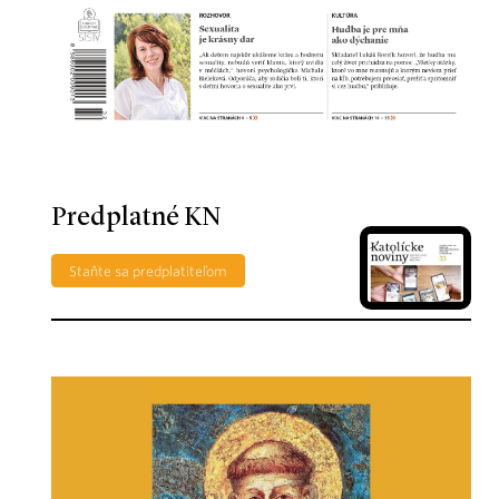
Predplatné KN
Staňte sa predplatiteľom