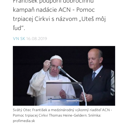
František podporil dobročinnú
kampaň nadácie ACN - Pomoc
trpiacej Cirkvi s názvom „Uteš môj
ľud“.
VN SK
16.08.2019
Svätý Otec František a medzinárodný výkonný riaditeľ ACN -
Pomoc trpiacej Cirkvi Thomas Heine-Geldern. Snímka:
profimedia.sk