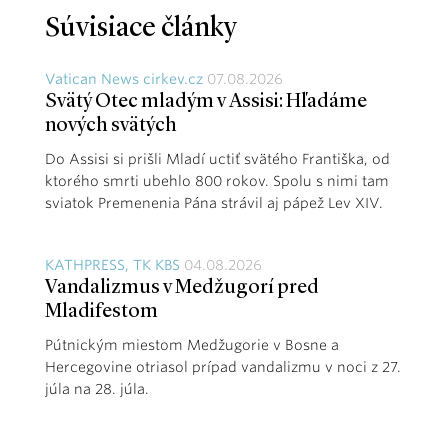
Súvisiace články
Vatican News cirkev.cz
07.08.2026
Svätý Otec mladým v Assisi: Hľadáme
nových svätých
Do Assisi si prišli Mladí uctiť svätého Františka, od
ktorého smrti ubehlo 800 rokov. Spolu s nimi tam
sviatok Premenenia Pána strávil aj pápež Lev XIV.
KATHPRESS, TK KBS
04.08.2026
Vandalizmus v Medžugorí pred
Mladifestom
Pútnickým miestom Medžugorie v Bosne a
Hercegovine otriasol prípad vandalizmu v noci z 27.
júla na 28. júla.