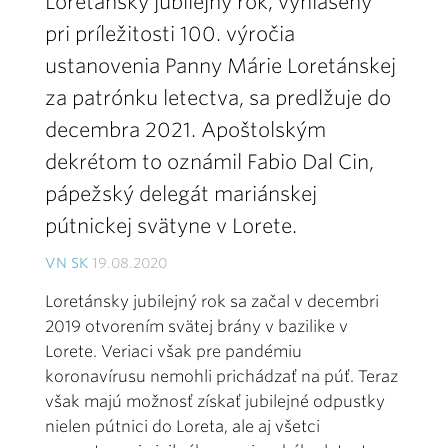
Loretánsky jubilejný rok, vyhlásený
pri príležitosti 100. výročia
ustanovenia Panny Márie Loretánskej
za patrónku letectva, sa predlžuje do
decembra 2021. Apoštolským
dekrétom to oznámil Fabio Dal Cin,
pápežský delegát mariánskej
pútnickej svätyne v Lorete.
VN SK
19.08.2020
Loretánsky jubilejný rok sa začal v decembri
2019 otvorením svätej brány v bazilike v
Lorete. Veriaci však pre pandémiu
koronavírusu nemohli prichádzať na púť. Teraz
však majú možnosť získať jubilejné odpustky
nielen pútnici do Loreta, ale aj všetci