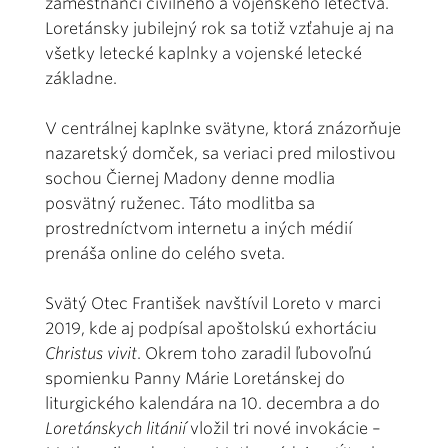
zamestnanci civilného a vojenského letectva.
Loretánsky jubilejný rok sa totiž vzťahuje aj na
všetky letecké kaplnky a vojenské letecké
základne.
V centrálnej kaplnke svätyne, ktorá znázorňuje
nazaretský domček, sa veriaci pred milostivou
sochou Čiernej Madony denne modlia
posvätný ruženec. Táto modlitba sa
prostredníctvom internetu a iných médií
prenáša online do celého sveta.
Svätý Otec František navštívil Loreto v marci
2019, kde aj podpísal apoštolskú exhortáciu
Christus vivit
. Okrem toho zaradil ľubovoľnú
spomienku Panny Márie Loretánskej do
liturgického kalendára na 10. decembra a do
Loretánskych litánií
vložil tri nové invokácie –