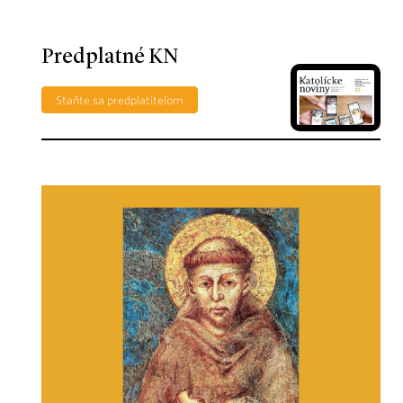
Predplatné KN
Staňte sa predplatiteľom