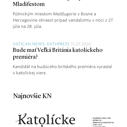
Mladifestom
Pútnickým miestom Medžugorie v Bosne a
Hercegovine otriasol prípad vandalizmu v noci z 27.
júla na 28. júla.
VATICAN NEWS, KATHPRESS
15.07.2026
Bude mať Veľká Británia katolíckeho
premiéra?
Kandidát na budúceho britského premiéra vyrastal
v katolíckej viere.
Najnovšie KN