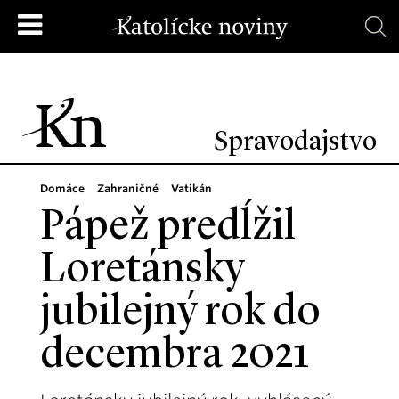
Spravodajstvo
Domáce
Zahraničné
Vatikán
Pápež predĺžil
Loretánsky
jubilejný rok do
decembra 2021