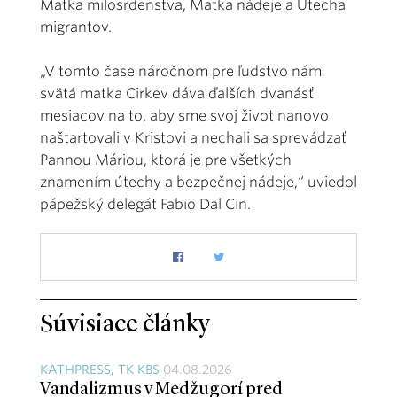
Matka milosrdenstva, Matka nádeje a Útecha
migrantov.
„V tomto čase náročnom pre ľudstvo nám
svätá matka Cirkev dáva ďalších dvanásť
mesiacov na to, aby sme svoj život nanovo
naštartovali v Kristovi a nechali sa sprevádzať
Pannou Máriou, ktorá je pre všetkých
znamením útechy a bezpečnej nádeje,“ uviedol
pápežský delegát Fabio Dal Cin.
Súvisiace články
KATHPRESS, TK KBS
04.08.2026
Vandalizmus v Medžugorí pred