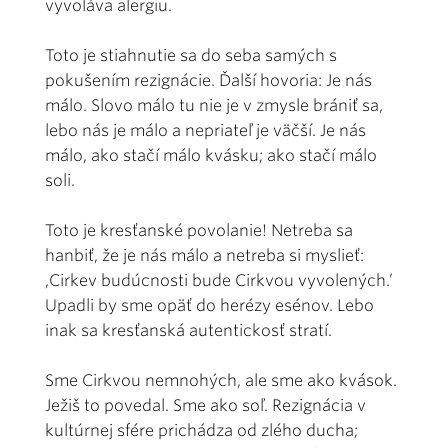
vyvoláva alergiu.
Toto je stiahnutie sa do seba samých s
pokušením rezignácie. Ďalší hovoria: Je nás
málo. Slovo málo tu nie je v zmysle brániť sa,
lebo nás je málo a nepriateľ je väčší. Je nás
málo, ako stačí málo kvásku; ako stačí málo
soli.
Toto je kresťanské povolanie! Netreba sa
hanbiť, že je nás málo a netreba si myslieť:
,Cirkev budúcnosti bude Cirkvou vyvolených.’
Upadli by sme opäť do herézy esénov. Lebo
inak sa kresťanská autentickosť stratí.
Sme Cirkvou nemnohých, ale sme ako kvások.
Ježiš to povedal. Sme ako soľ. Rezignácia v
kultúrnej sfére prichádza od zlého ducha;