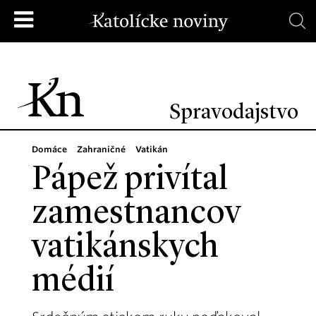
Spravodajstvo
Domáce
Zahraničné
Vatikán
Pápež privítal
zamestnancov
vatikánskych
médií