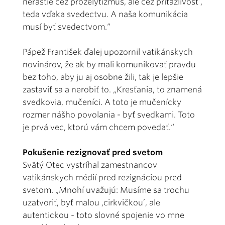
nerastie cez prozelytizmus, ale cez príťažlivosť’,
teda vďaka svedectvu. A naša komunikácia
musí byť svedectvom.“
Pápež František ďalej upozornil vatikánskych
novinárov, že ak by mali komunikovať pravdu
bez toho, aby ju aj osobne žili, tak je lepšie
zastaviť sa a nerobiť to. „Kresťania, to znamená
svedkovia, mučeníci. A toto je mučenícky
rozmer nášho povolania - byť svedkami. Toto
je prvá vec, ktorú vám chcem povedať.“
Pokušenie rezignovať pred svetom
Svätý Otec vystríhal zamestnancov
vatikánskych médií pred rezignáciou pred
svetom. „Mnohí uvažujú: Musíme sa trochu
uzatvoriť, byť malou ,cirkvičkou’, ale
autentickou - toto slovné spojenie vo mne