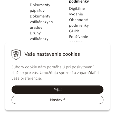
podmienky
Dokumenty
Digitálne
pápežov
vydanie
Dokumenty
Obchodné
vatikánskych
podmienky
úradov
GDPR
Druhý
Používanie
vatikánsky
cookies
koncil
Dokumenty
Vaše nastavenie cookies
KBS
Kódex
Súbory cookie nám pomáhajú pri poskytovaní
kánonického
služieb pre vás. Umožňujú spoznať a zapamätať si
práva
vaše preferencie.
Katechizmus
Katolíckej
Prijať
cirkvi
Nastaviť