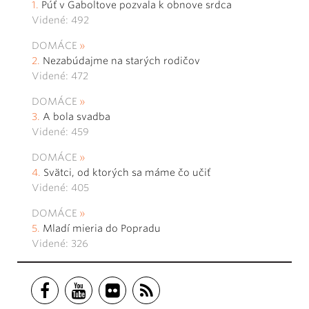
Púť v Gaboltove pozvala k obnove srdca
Videné: 492
DOMÁCE
Nezabúdajme na starých rodičov
Videné: 472
DOMÁCE
A bola svadba
Videné: 459
DOMÁCE
Svätci, od ktorých sa máme čo učiť
Videné: 405
DOMÁCE
Mladí mieria do Popradu
Videné: 326