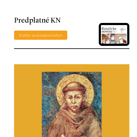
Predplatné KN
Staňte sa predplatiteľom