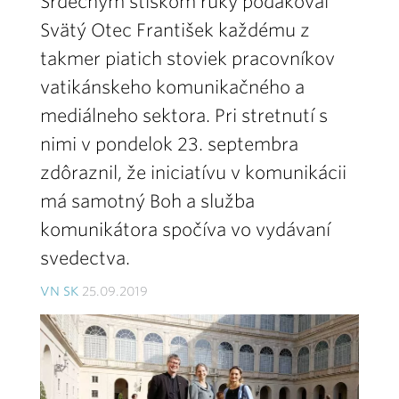
Srdečným stiskom ruky poďakoval
Svätý Otec František každému z
takmer piatich stoviek pracovníkov
vatikánskeho komunikačného a
mediálneho sektora. Pri stretnutí s
nimi v pondelok 23. septembra
zdôraznil, že iniciatívu v komunikácii
má samotný Boh a služba
komunikátora spočíva vo vydávaní
svedectva.
VN SK
25.09.2019