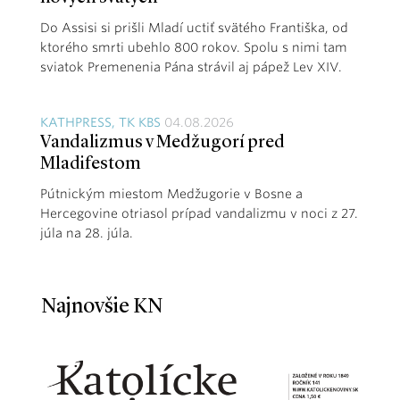
Do Assisi si prišli Mladí uctiť svätého Františka, od
ktorého smrti ubehlo 800 rokov. Spolu s nimi tam
sviatok Premenenia Pána strávil aj pápež Lev XIV.
KATHPRESS, TK KBS
04.08.2026
Vandalizmus v Medžugorí pred
Mladifestom
Pútnickým miestom Medžugorie v Bosne a
Hercegovine otriasol prípad vandalizmu v noci z 27.
júla na 28. júla.
Najnovšie KN