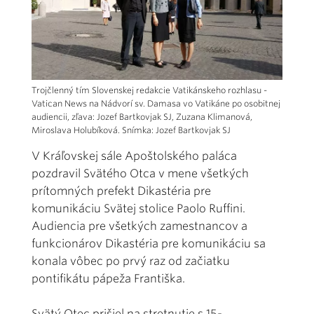
Trojčlenný tím Slovenskej redakcie Vatikánskeho rozhlasu -
Vatican News na Nádvorí sv. Damasa vo Vatikáne po osobitnej
audiencii, zľava: Jozef Bartkovjak SJ, Zuzana Klimanová,
Miroslava Holubíková. Snímka: Jozef Bartkovjak SJ
V Kráľovskej sále Apoštolského paláca
pozdravil Svätého Otca v mene všetkých
prítomných prefekt Dikastéria pre
komunikáciu Svätej stolice Paolo Ruffini.
Audiencia pre všetkých zamestnancov a
funkcionárov Dikastéria pre komunikáciu sa
konala vôbec po prvý raz od začiatku
pontifikátu pápeža Františka.
Svätý Otec prišiel na stretnutie s 15-