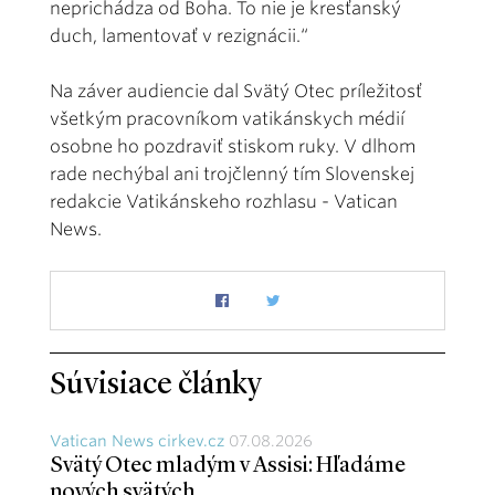
neprichádza od Boha. To nie je kresťanský
duch, lamentovať v rezignácii.“
Na záver audiencie dal Svätý Otec príležitosť
všetkým pracovníkom vatikánskych médií
osobne ho pozdraviť stiskom ruky. V dlhom
rade nechýbal ani trojčlenný tím Slovenskej
redakcie Vatikánskeho rozhlasu - Vatican
News.
Súvisiace články
Vatican News cirkev.cz
07.08.2026
Svätý Otec mladým v Assisi: Hľadáme
nových svätých