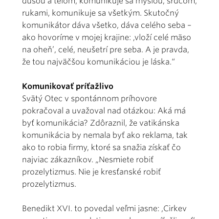
dušou a telom, komunikuje sa mysľou, srdcom,
rukami, komunikuje sa všetkým. Skutočný
komunikátor dáva všetko, dáva celého seba –
ako hovoríme v mojej krajine: ,vloží celé mäso
na oheň’, celé, neušetrí pre seba. A je pravda,
že tou najväčšou komunikáciou je láska.“
Komunikovať príťažlivo
Svätý Otec v spontánnom príhovore
pokračoval a uvažoval nad otázkou: Aká má
byť komunikácia? Zdôraznil, že vatikánska
komunikácia by nemala byť ako reklama, tak
ako to robia firmy, ktoré sa snažia získať čo
najviac zákazníkov. „Nesmiete robiť
prozelytizmus. Nie je kresťanské robiť
prozelytizmus.
Benedikt XVI. to povedal veľmi jasne: ,Cirkev