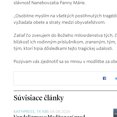
slávnosť Nanebovzatia Panny Márie.
„Osobitne myslím na všetkých postihnutých tragédiou
vyžiadala obete a straty medzi obyvateľstvom.
Zatiaľ čo zverujem do Božieho milosrdenstva tých, č
blízkosť ich rodinným príslušníkom, zraneným, tým,
tým, ktorí trpia dôsledkami tejto tragickej udalosti.
Pozývam vás zjednotiť sa so mnou v modlitbe za obe
Súvisiace články
KATHPRESS, TK KBS
04.08.2026