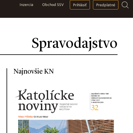
Inzercia
Obchod SSV
Prihlásiť
Predplatné
Spravodajstvo
Najnovšie KN