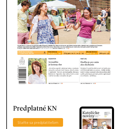
Predplatné KN
Staňte sa predplatiteľom