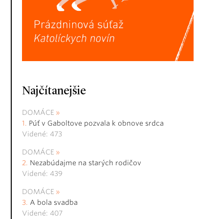
Najčítanejšie
DOMÁCE
Púť v Gaboltove pozvala k obnove srdca
Videné: 473
DOMÁCE
Nezabúdajme na starých rodičov
Videné: 439
DOMÁCE
A bola svadba
Videné: 407