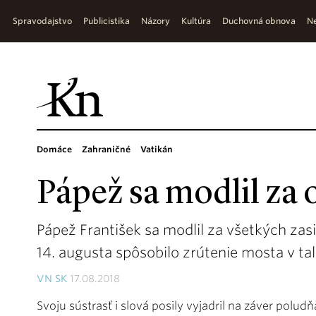
Spravodajstvo
Publicistika
Názory
Kultúra
Duchovná obnova
Ne
Domáce
Zahraničné
Vatikán
Pápež sa modlil za 
Pápež František sa modlil za všetkých zas
14. augusta spôsobilo zrútenie mosta v ta
VN SK
17.08.2018
Svoju sústrasť i slová posily vyjadril na záver polud