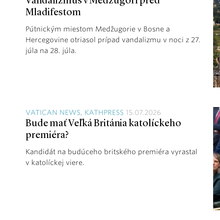
Vandalizmus v Medžugorí pred
Mladifestom
Pútnickým miestom Medžugorie v Bosne a
Hercegovine otriasol prípad vandalizmu v noci z 27.
júla na 28. júla.
VATICAN NEWS, KATHPRESS
15.07.2026
Bude mať Veľká Británia katolíckeho
premiéra?
Kandidát na budúceho britského premiéra vyrastal
v katolíckej viere.