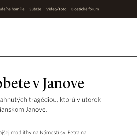
deľné homílie
Súťaže
Video/Foto
Bioetické fórum
obete v Janove
iahnutých tragédiou, ktorú v utorok
lianskom Janove.
ňajšej modlitby na Námestí sv. Petra na