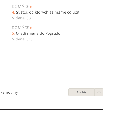
DOMÁCE
Svätci, od ktorých sa máme čo učiť
Videné: 392
DOMÁCE
Mladí mieria do Popradu
Videné: 316
cke noviny
Archív