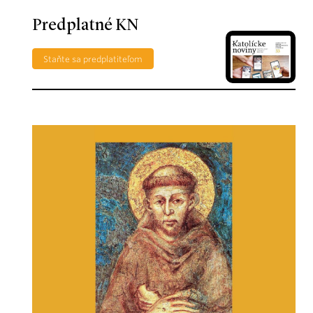
Predplatné KN
Staňte sa predplatiteľom