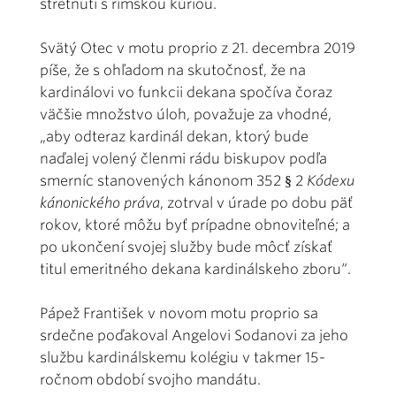
stretnutí s rímskou kúriou.
Svätý Otec v motu proprio z 21. decembra 2019
píše, že s ohľadom na skutočnosť, že na
kardinálovi vo funkcii dekana spočíva čoraz
väčšie množstvo úloh, považuje za vhodné,
„aby odteraz kardinál dekan, ktorý bude
naďalej volený členmi rádu biskupov podľa
smerníc stanovených kánonom 352 § 2
Kódexu
kánonického práva
, zotrval v úrade po dobu päť
rokov, ktoré môžu byť prípadne obnoviteľné; a
po ukončení svojej služby bude môcť získať
titul emeritného dekana kardinálskeho zboru“.
Pápež František v novom motu proprio sa
srdečne poďakoval Angelovi Sodanovi za jeho
službu kardinálskemu kolégiu v takmer 15-
ročnom období svojho mandátu.