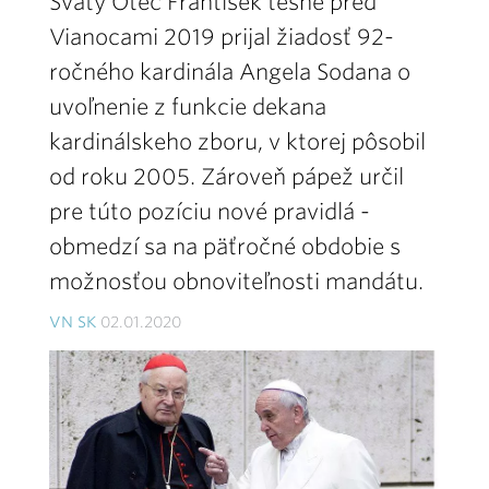
Svätý Otec František tesne pred
Vianocami 2019 prijal žiadosť 92-
ročného kardinála Angela Sodana o
uvoľnenie z funkcie dekana
kardinálskeho zboru, v ktorej pôsobil
od roku 2005. Zároveň pápež určil
pre túto pozíciu nové pravidlá -
obmedzí sa na päťročné obdobie s
možnosťou obnoviteľnosti mandátu.
VN SK
02.01.2020