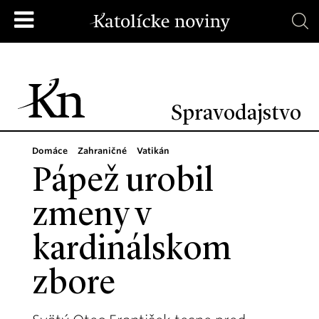
Spravodajstvo
Domáce
Zahraničné
Vatikán
Pápež urobil
zmeny v
kardinálskom
zbore