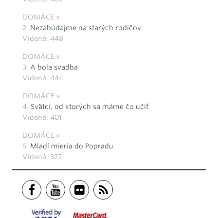
DOMÁCE
Nezabúdajme na starých rodičov
Videné: 448
DOMÁCE
A bola svadba
Videné: 444
DOMÁCE
Svätci, od ktorých sa máme čo učiť
Videné: 401
DOMÁCE
Mladí mieria do Popradu
Videné: 322