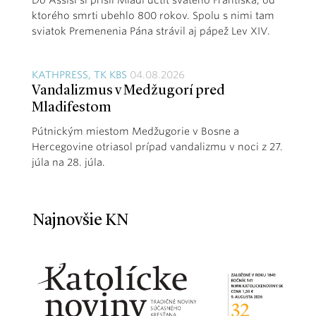
ktorého smrti ubehlo 800 rokov. Spolu s nimi tam
sviatok Premenenia Pána strávil aj pápež Lev XIV.
KATHPRESS, TK KBS
04.08.2026
Vandalizmus v Medžugorí pred
Mladifestom
Pútnickým miestom Medžugorie v Bosne a
Hercegovine otriasol prípad vandalizmu v noci z 27.
júla na 28. júla.
Najnovšie KN