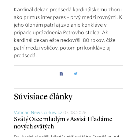
Kardinál dekan predsedá kardinálskemu zboru
ako primus inter pares - prvý medzi rovnými. K
jeho úlohám patrí aj zvolanie konkláve v
prípade uprázdnenia Petrovho stolca. Ak
kardinál dekan ešte nedovŕšil 80 rokov, čiže
patrí medzi voličov, potom pri konkláve aj
predsedá.
Súvisiace články
Vatican News cirkev.cz
07.08.2026
Svätý Otec mladým v Assisi: Hľadáme
nových svätých
Do Assisi si prišli Mladí uctiť svätého Františka, od