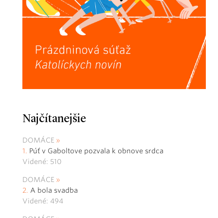
Najčítanejšie
DOMÁCE
Púť v Gaboltove pozvala k obnove srdca
Videné: 510
DOMÁCE
A bola svadba
Videné: 494