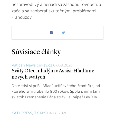
nespravodlivý a neriadi sa zásadou rovnosti, a
začala sa zaoberať skutočnými problémami
Francúzov.
Súvisiace články
Vatican News cirkev.cz
07.08.2026
Svätý Otec mladým v Assisi: Hľadáme
nových svätých
Do Assisi si prišli Mladí uctiť svätého Františka, od
ktorého smrti ubehlo 800 rokov. Spolu s nimi tam
sviatok Premenenia Pána strávil aj pápež Lev XIV.
KATHPRESS, TK KBS
04.08.2026