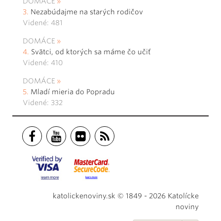
DOMÁCE
Nezabúdajme na starých rodičov
Videné: 481
DOMÁCE
Svätci, od ktorých sa máme čo učiť
Videné: 410
DOMÁCE
Mladí mieria do Popradu
Videné: 332
katolickenoviny.sk © 1849 - 2026 Katolícke
noviny