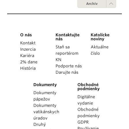
Archív
O nás
Kontaktujte
Katolícke
nás
noviny
Kontakt
Staň sa
Aktuálne
Inzercia
reportérom
číslo
Kariéra
KN
2% dane
Podporte nás
História
Darujte nás
Dokumenty
Obchodné
podmienky
Dokumenty
Digitálne
pápežov
vydanie
Dokumenty
Obchodné
vatikánskych
podmienky
úradov
GDPR
Druhý
Používanie