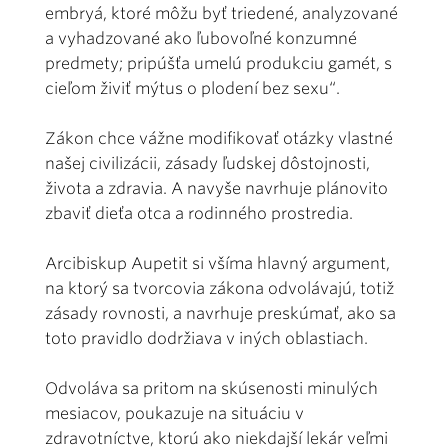
embryá, ktoré môžu byť triedené, analyzované
a vyhadzované ako ľubovoľné konzumné
predmety; pripúšťa umelú produkciu gamét, s
cieľom živiť mýtus o plodení bez sexu“.
Zákon chce vážne modifikovať otázky vlastné
našej civilizácii, zásady ľudskej dôstojnosti,
života a zdravia. A navyše navrhuje plánovito
zbaviť dieťa otca a rodinného prostredia.
Arcibiskup Aupetit si všíma hlavný argument,
na ktorý sa tvorcovia zákona odvolávajú, totiž
zásady rovnosti, a navrhuje preskúmať, ako sa
toto pravidlo dodržiava v iných oblastiach.
Odvoláva sa pritom na skúsenosti minulých
mesiacov, poukazuje na situáciu v
zdravotníctve, ktorú ako niekdajší lekár veľmi