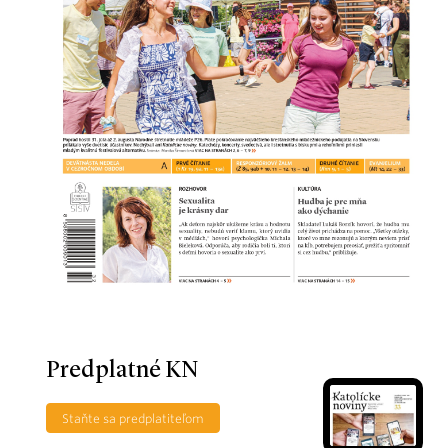
Predplatné KN
Staňte sa predplatiteľom