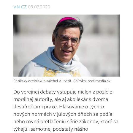
VN CZ
03.07.2020
Parížsky arcibiskup Michel Aupetit. Snímka: profimedia.sk
Do verejnej debaty vstupuje nielen z pozície
morálnej autority, ale aj ako lekár s dvoma
desaťročiami praxe. Hlasovanie o týchto
nových normách v júlových dňoch sa podľa
neho rovná pretlačeniu série zákonov, ktoré sa
týkajú „samotnej podstaty nášho