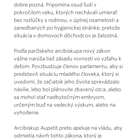
dobre pozná. Pripomína osud ľudí v
pokročilom veku, ktorých nechávali umierať
bez rozlúčky s rodinou, v úplnej osamelosti a
zanedbaných po hygienickej stránke, pretože
situácia v domovoch dôchodcov je žalostná.
Podľa parížskeho arcibiskupa nový zákon
vážne narúša tiež zásadu rovnosti vo vzťahu k
deťom. Povzbudzuje členov parlamentu, aby si
predstavili situáciu mladého človeka, ktorý si
uvedomí, že začiatok jeho života sprevádzalo
násilie, lebo bol plánovite zbavený otca, alebo
sa mohol stať nadbytočným embryom,
určeným buď na vedecký výskum, alebo na
vyhodenie.
Arcibiskup Aupetit preto apeluje na vládu, aby
odmietla návrh tohto zákona, ktorý je