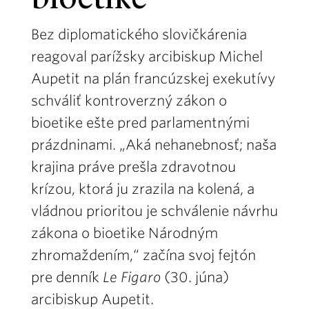
bioetike
Bez diplomatického slovičkárenia
reagoval parížsky arcibiskup Michel
Aupetit na plán francúzskej exekutívy
schváliť kontroverzný zákon o
bioetike ešte pred parlamentnými
prázdninami. „Aká nehanebnosť; naša
krajina práve prešla zdravotnou
krízou, ktorá ju zrazila na kolená, a
vládnou prioritou je schválenie návrhu
zákona o bioetike Národným
zhromaždením,“ začína svoj fejtón
pre denník
Le Figaro
(30. júna)
arcibiskup Aupetit.