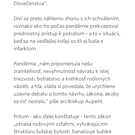
človečenstva“.
Diví sa preto náhlemu zhonu s ich schválením,
rovnako ako ho počas pandémie prekvapoval
prednostný prístup k potratom - a to v situácii,
keď sa na vedľajšej koľaji ocitli aj ľudia s
infarktom.
Pandémia „nám pripomenula našu
zraniteľnosť, nevyhnutnosť návratu k istej
triezvosti, bohatstvo a krehkosť rodinných
väzieb, a hľa, vláda si povedala, že urýchlene
uzavrie debatu o tomto návrhu zákona, akoby
sa nič nestalo,“ píše arcibiskup Aupetit.
Pritom - ako ďalej konštatuje - tento zákon
„otriasa rodovými vzťahmi, vytvárajúcimi
štruktúru ľudskej bytosti; banalizuje ľudské