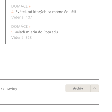
DOMÁCE
Svätci, od ktorých sa máme čo učiť
Videné: 407
DOMÁCE
Mladí mieria do Popradu
Videné: 328
cke noviny
Archív