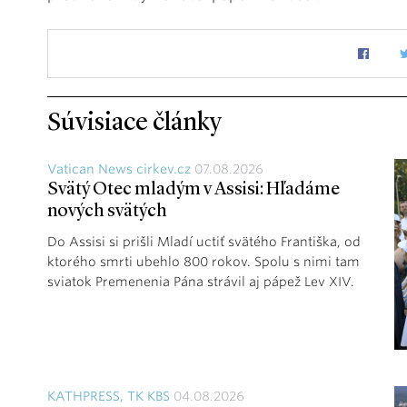
Súvisiace články
Vatican News cirkev.cz
07.08.2026
Svätý Otec mladým v Assisi: Hľadáme
nových svätých
Do Assisi si prišli Mladí uctiť svätého Františka, od
ktorého smrti ubehlo 800 rokov. Spolu s nimi tam
sviatok Premenenia Pána strávil aj pápež Lev XIV.
KATHPRESS, TK KBS
04.08.2026