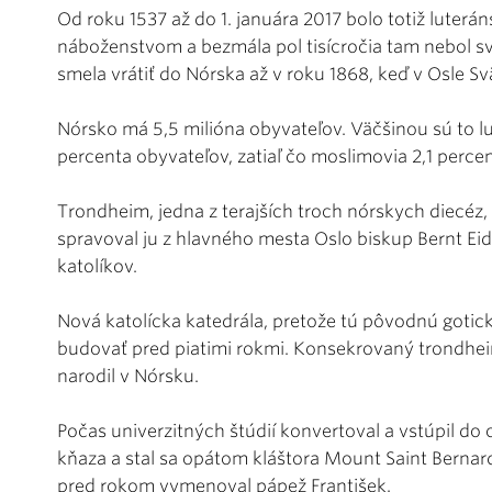
Od roku 1537 až do 1. januára 2017 bolo totiž luterán
náboženstvom a bezmála pol tisícročia tam nebol sv
smela vrátiť do Nórska až v roku 1868, keď v Osle Svät
Nórsko má 5,5 milióna obyvateľov. Väčšinou sú to luter
percenta obyvateľov, zatiaľ čo moslimovia 2,1 percen
Trondheim, jedna z terajších troch nórskych diecéz
spravoval ju z hlavného mesta Oslo biskup Bernt Eidsv
katolíkov.
Nová katolícka katedrála, pretože tú pôvodnú gotick
budovať pred piatimi rokmi. Konsekrovaný trondhei
narodil v Nórsku.
Počas univerzitných štúdií konvertoval a vstúpil do 
kňaza a stal sa opátom kláštora Mount Saint Bernar
pred rokom vymenoval pápež František.