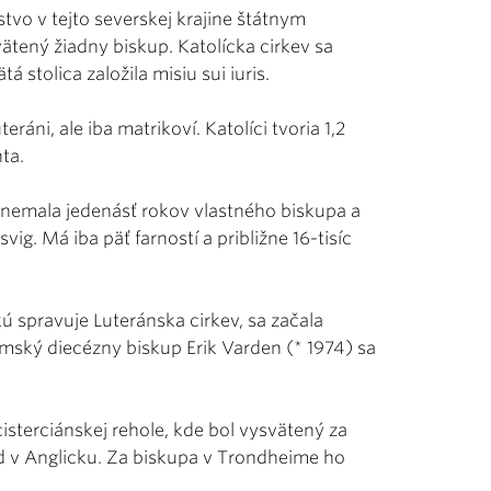
stvo v tejto severskej krajine štátnym
ätený žiadny biskup. Katolícka cirkev sa
á stolica založila misiu sui iuris.
áni, ale iba matrikoví. Katolíci tvoria 1,2
ta.
, nemala jedenásť rokov vlastného biskupa a
ig. Má iba päť farností a približne 16-tisíc
ú spravuje Luteránska cirkev, sa začala
mský diecézny biskup Erik Varden (* 1974) sa
cisterciánskej rehole, kde bol vysvätený za
d v Anglicku. Za biskupa v Trondheime ho