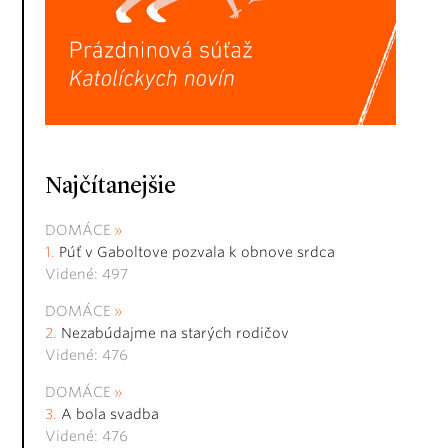
Najčítanejšie
DOMÁCE
Púť v Gaboltove pozvala k obnove srdca
Videné: 497
DOMÁCE
Nezabúdajme na starých rodičov
Videné: 476
DOMÁCE
A bola svadba
Videné: 476