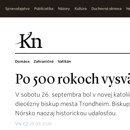
Spravodajstvo
Publicistika
Názory
Kultúra
Duchovná obnova
Ne
Domáce
Zahraničné
Vatikán
Po 500 rokoch vysvä
V sobotu 26. septembra bol v novej katolí
diecézny biskup mesta Trondheim. Biskups
Nórsko naozaj historickou udalosťou.
VN CZ
29.09.2020