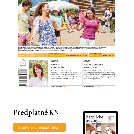
Predplatné KN
Staňte sa predplatiteľom