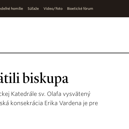
deľné homílie
Súťaže
Video/Foto
Bioetické fórum
tili biskupa
ckej Katedrále sv. Olafa vysvätený
ká konsekrácia Erika Vardena je pre