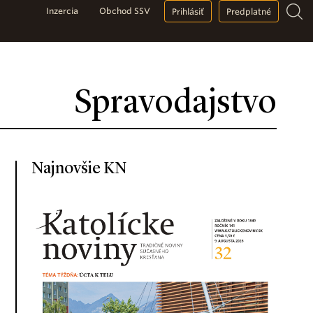
Inzercia
Obchod SSV
Prihlásiť
Predplatné
Spravodajstvo
Najnovšie KN