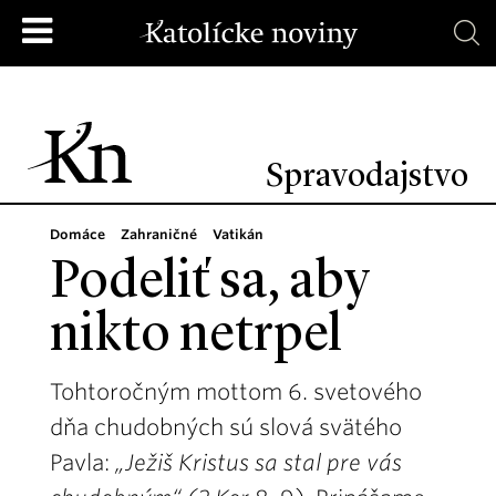
Spravodajstvo
Domáce
Zahraničné
Vatikán
Podeliť sa, aby
nikto netrpel
Tohtoročným mottom 6. svetového
dňa chudobných sú slová svätého
Pavla:
„Ježiš Kristus sa stal pre vás