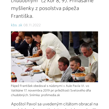
chudobným“ (2 Kor
8, 9). Prinášame
myšlienky z posolstva pápeža
Františka.
kbs .sk
08.11.2022
Pápež František obedoval s núdznymi v Aule Pavla VI. vo
Vatikáne 17. novembra 2019 pri príležitosti Svetového dňa
chudobných. Snímka: profimedia.sk
Apoštol Pavol sa uvedeným citátom obracal na