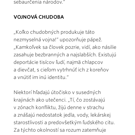
sebaurčenia národov.“
VOJNOVÁ CHUDOBA
„Koľko chudobných produkuje táto
nezmyselná vojna!“ upozorňuje pápež.
„Kamkoľvek sa človek pozrie, vidí, ako násilie
zasahuje bezbranných a najslabších. Existujú
deportácie tisícov ľudí, najmä chlapcov
a dievčat, s cieľom vytrhnúť ich z koreňov
a vnútiť im inú identitu.“
Niektorí hľadajú útočisko v susedných
krajinách ako utečenci. „Tí, čo zostávajú
v zónach konfliktu, žijú denne v strachu
a znášajú nedostatok jedla, vody, lekárskej
starostlivosti a predovšetkým ľudského citu.
Za týchto okolností sa rozum zatemňuje