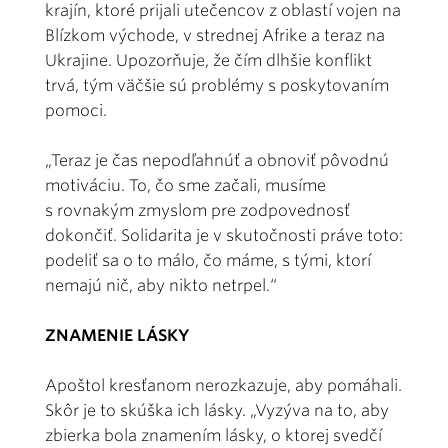
krajín, ktoré prijali utečencov z oblastí vojen na
Blízkom východe, v strednej Afrike a teraz na
Ukrajine. Upozorňuje, že čím dlhšie konflikt
trvá, tým väčšie sú problémy s poskytovaním
pomoci.
„Teraz je čas nepodľahnúť a obnoviť pôvodnú
motiváciu. To, čo sme začali, musíme
s rovnakým zmyslom pre zodpovednosť
dokončiť. Solidarita je v skutočnosti práve toto:
podeliť sa o to málo, čo máme, s tými, ktorí
nemajú nič, aby nikto netrpel.“
ZNAMENIE LÁSKY
Apoštol kresťanom nerozkazuje, aby pomáhali.
Skôr je to skúška ich lásky. „Vyzýva na to, aby
zbierka bola znamením lásky, o ktorej svedčí