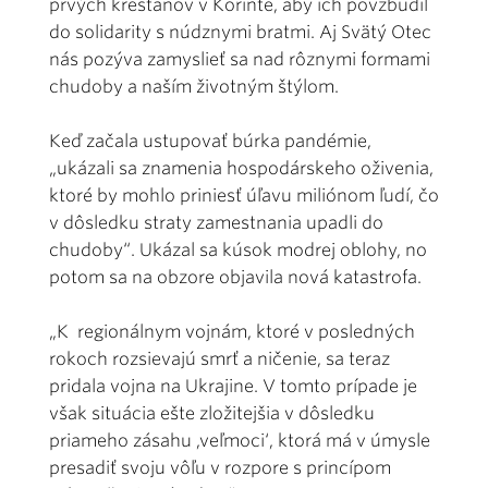
prvých kresťanov v Korinte, aby ich povzbudil
do solidarity s núdznymi bratmi. Aj Svätý Otec
nás pozýva zamyslieť sa nad rôznymi formami
chudoby a naším životným štýlom.
Keď začala ustupovať búrka pandémie,
„ukázali sa znamenia hospodárskeho oživenia,
ktoré by mohlo priniesť úľavu miliónom ľudí, čo
v dôsledku straty zamestnania upadli do
chudoby“. Ukázal sa kúsok modrej oblohy, no
potom sa na obzore objavila nová katastrofa.
„K regionálnym vojnám, ktoré v posledných
rokoch rozsievajú smrť a ničenie, sa teraz
pridala vojna na Ukrajine. V tomto prípade je
však situácia ešte zložitejšia v dôsledku
priameho zásahu ,veľmoci‘, ktorá má v úmysle
presadiť svoju vôľu v rozpore s princípom