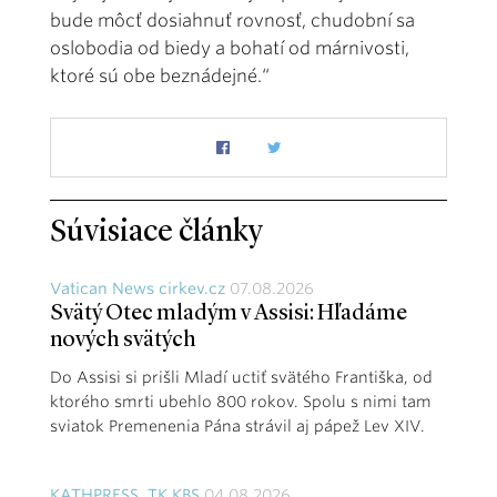
bude môcť dosiahnuť rovnosť, chudobní sa
oslobodia od biedy a bohatí od márnivosti,
ktoré sú obe beznádejné.“
Súvisiace články
Vatican News cirkev.cz
07.08.2026
Svätý Otec mladým v Assisi: Hľadáme
nových svätých
Do Assisi si prišli Mladí uctiť svätého Františka, od
ktorého smrti ubehlo 800 rokov. Spolu s nimi tam
sviatok Premenenia Pána strávil aj pápež Lev XIV.
KATHPRESS, TK KBS
04.08.2026