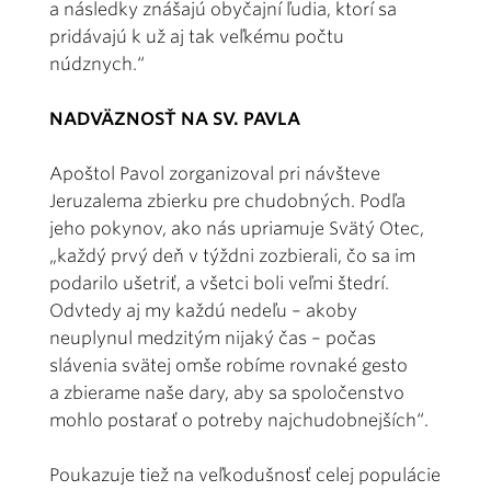
a následky znášajú obyčajní ľudia, ktorí sa
pridávajú k už aj tak veľkému počtu
núdznych.“
NADVÄZNOSŤ NA SV. PAVLA
Apoštol Pavol zorganizoval pri návšteve
Jeruzalema zbierku pre chudobných. Podľa
jeho pokynov, ako nás upriamuje Svätý Otec,
„každý prvý deň v týždni zozbierali, čo sa im
podarilo ušetriť, a všetci boli veľmi štedrí.
Odvtedy aj my každú nedeľu – akoby
neuplynul medzitým nijaký čas – počas
slávenia svätej omše robíme rovnaké gesto
a zbierame naše dary, aby sa spoločenstvo
mohlo postarať o potreby najchudobnejších“.
Poukazuje tiež na veľkodušnosť celej populácie