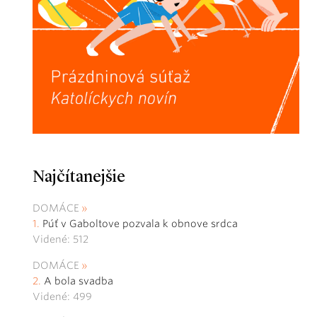
Najčítanejšie
DOMÁCE
Púť v Gaboltove pozvala k obnove srdca
Videné: 512
DOMÁCE
A bola svadba
Videné: 499