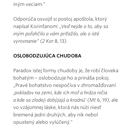
iným veciam.“
Odporúča osvojiť si postoj apoštola, ktorý
napísal Korinťanom:
„Veď nejde o to, aby sa
iným poľahčilo a vám priťažilo, ale o isté
vyrovnanie“ (2 Kor
8, 13).
OSLOBODZUJÚCA CHUDOBA
Paradox istej formy chudoby je, že robí človeka
bohatým – oslobodzuje ho a prináša pokoj.
„Pravé bohatstvo nespočíva v zhromažďovaní
,pokladov na zemi, kde ich moľ a hrdza ničia
a kde sa zlodeji dobýjajú a kradnú‘ (Mt
6, 19), ale
vo vzájomnej láske, ktorá nás núti niesť
bremená jedni druhých, aby nik nebol
opustený alebo vylúčený.“