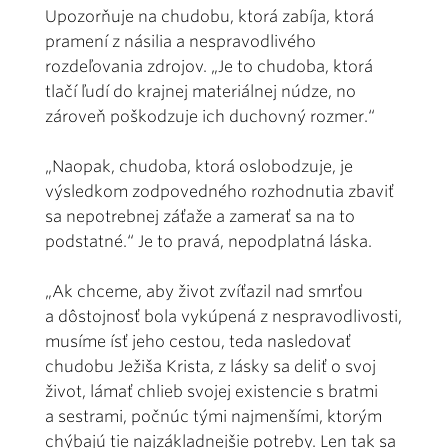
Upozorňuje na chudobu, ktorá zabíja, ktorá
pramení z násilia a nespravodlivého
rozdeľovania zdrojov. „Je to chudoba, ktorá
tlačí ľudí do krajnej materiálnej núdze, no
zároveň poškodzuje ich duchovný rozmer.“
„Naopak, chudoba, ktorá oslobodzuje, je
výsledkom zodpovedného rozhodnutia zbaviť
sa nepotrebnej záťaže a zamerať sa na to
podstatné.“ Je to pravá, nepodplatná láska.
„Ak chceme, aby život zvíťazil nad smrťou
a dôstojnosť bola vykúpená z nespravodlivosti,
musíme ísť jeho cestou, teda nasledovať
chudobu Ježiša Krista, z lásky sa deliť o svoj
život, lámať chlieb svojej existencie s bratmi
a sestrami, počnúc tými najmenšími, ktorým
chýbajú tie najzákladnejšie potreby. Len tak sa