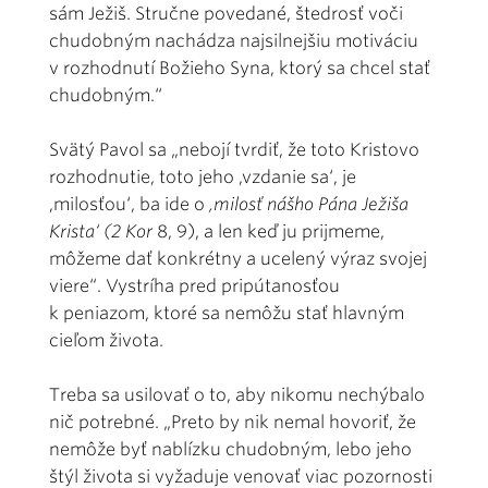
sám Ježiš. Stručne povedané, štedrosť voči
chudobným nachádza najsilnejšiu motiváciu
v rozhodnutí Božieho Syna, ktorý sa chcel stať
chudobným.“
Svätý Pavol sa „nebojí tvrdiť, že toto Kristovo
rozhodnutie, toto jeho ,vzdanie sa‘, je
,milosťou‘, ba ide o
,milosť nášho Pána Ježiša
Krista‘ (2 Kor
8, 9), a len keď ju prijmeme,
môžeme dať konkrétny a ucelený výraz svojej
viere“. Vystríha pred pripútanosťou
k peniazom, ktoré sa nemôžu stať hlavným
cieľom života.
Treba sa usilovať o to, aby nikomu nechýbalo
nič potrebné. „Preto by nik nemal hovoriť, že
nemôže byť nablízku chudobným, lebo jeho
štýl života si vyžaduje venovať viac pozornosti