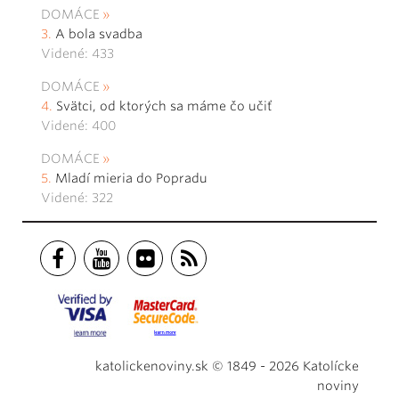
DOMÁCE
A bola svadba
Videné: 433
DOMÁCE
Svätci, od ktorých sa máme čo učiť
Videné: 400
DOMÁCE
Mladí mieria do Popradu
Videné: 322
katolickenoviny.sk © 1849 - 2026 Katolícke
noviny