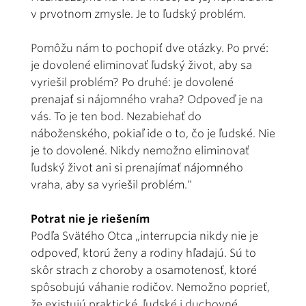
v prvotnom zmysle. Je to ľudský problém.
Pomôžu nám to pochopiť dve otázky. Po prvé:
je dovolené eliminovať ľudský život, aby sa
vyriešil problém? Po druhé: je dovolené
prenajať si nájomného vraha? Odpoveď je na
vás. To je ten bod. Nezabiehať do
náboženského, pokiaľ ide o to, čo je ľudské. Nie
je to dovolené. Nikdy nemožno eliminovať
ľudský život ani si prenajímať nájomného
vraha, aby sa vyriešil problém.“
Potrat nie je riešením
Podľa Svätého Otca „interrupcia nikdy nie je
odpoveď, ktorú ženy a rodiny hľadajú. Sú to
skôr strach z choroby a osamotenosť, ktoré
spôsobujú váhanie rodičov. Nemožno poprieť,
že existujú praktické, ľudské i duchovné