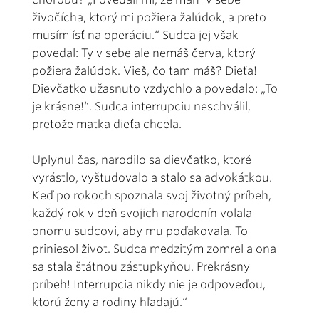
živočícha, ktorý mi požiera žalúdok, a preto
musím ísť na operáciu.“ Sudca jej však
povedal: Ty v sebe ale nemáš červa, ktorý
požiera žalúdok. Vieš, čo tam máš? Dieťa!
Dievčatko užasnuto vzdychlo a povedalo: „To
je krásne!“. Sudca interrupciu neschválil,
pretože matka dieťa chcela.
Uplynul čas, narodilo sa dievčatko, ktoré
vyrástlo, vyštudovalo a stalo sa advokátkou.
Keď po rokoch spoznala svoj životný príbeh,
každý rok v deň svojich narodenín volala
onomu sudcovi, aby mu poďakovala. To
priniesol život. Sudca medzitým zomrel a ona
sa stala štátnou zástupkyňou. Prekrásny
príbeh! Interrupcia nikdy nie je odpoveďou,
ktorú ženy a rodiny hľadajú.“