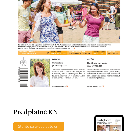
Predplatné KN
Staňte sa predplatiteľom