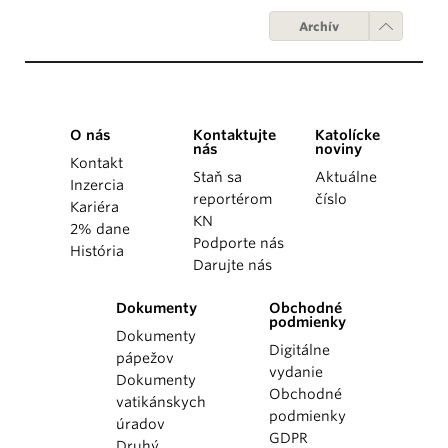
Archív
O nás
Kontaktujte
Katolícke
nás
noviny
Kontakt
Staň sa
Aktuálne
Inzercia
reportérom
číslo
Kariéra
KN
2% dane
Podporte nás
História
Darujte nás
Dokumenty
Obchodné
podmienky
Dokumenty
Digitálne
pápežov
vydanie
Dokumenty
Obchodné
vatikánskych
podmienky
úradov
GDPR
Druhý