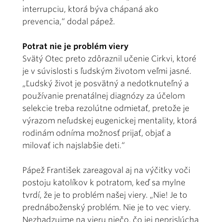
interrupciu, ktorá býva chápaná ako
prevencia,“ dodal pápež.
Potrat nie je problém viery
Svätý Otec preto zdôraznil učenie Cirkvi, ktoré
je v súvislosti s ľudským životom veľmi jasné.
„Ľudský život je posvätný a nedotknuteľný a
používanie prenatálnej diagnózy za účelom
selekcie treba rezolútne odmietať, pretože je
výrazom neľudskej eugenickej mentality, ktorá
rodinám odníma možnosť prijať, objať a
milovať ich najslabšie deti.“
Pápež František zareagoval aj na výčitky voči
postoju katolíkov k potratom, keď sa mylne
tvrdí, že je to problém našej viery. „Nie! Je to
prednáboženský problém. Nie je to vec viery.
Nezhadzujme na vieru niečo, čo jej neprislúcha