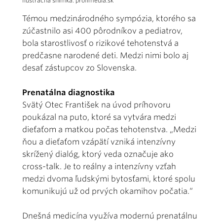
Ilustračná snímka: profimedia.sk
Témou medzinárodného sympózia, ktorého sa
zúčastnilo asi 400 pôrodníkov a pediatrov,
bola starostlivosť o rizikové tehotenstvá a
predčasne narodené deti. Medzi nimi bolo aj
desať zástupcov zo Slovenska.
Prenatálna diagnostika
Svätý Otec František na úvod príhovoru
poukázal na puto, ktoré sa vytvára medzi
dieťaťom a matkou počas tehotenstva. „Medzi
ňou a dieťaťom vzápätí vzniká intenzívny
skrížený dialóg, ktorý veda označuje ako
cross-talk. Je to reálny a intenzívny vzťah
medzi dvoma ľudskými bytosťami, ktoré spolu
komunikujú už od prvých okamihov počatia.“
Dnešná medicína využíva modernú prenatálnu