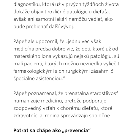
diagnostiku, ktorá už v prvých týždňoch života
dokáže objaviť rozličné patológie u dieťaťa,
avšak ani samotní lekári nemôžu vedieť, ako
bude prebiehať ďalší vývoj.
Pápež ale upozornil, že „jednu vec však
medicína predsa dobre vie, že deti, ktoré už od
materského lona vykazujú nejakú patológiu, sú
malí pacienti, ktorých možno nezriedka vyliečiť
farmakologickými a chirurgickými zásahmi či
špeciálne asistenciou.“
Pápež poznamenal, že prenatálna starostlivosť
humanizuje medicínu, pretože podporuje
zodpovedný vzťah k chorému dieťaťu, ktoré
zdravotníci aj rodina sprevádzajú spoločne.
Potrat sa chápe ako „prevencia“