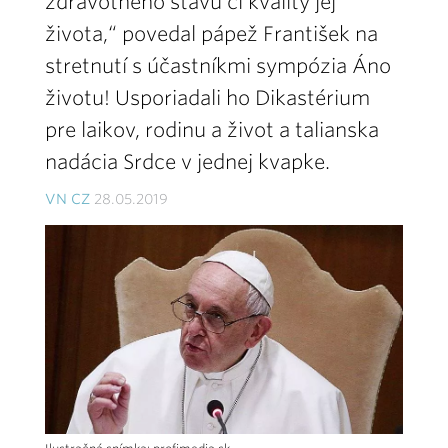
zdravotného stavu či kvality jej
života,“ povedal pápež František na
stretnutí s účastníkmi sympózia Áno
životu! Usporiadali ho Dikastérium
pre laikov, rodinu a život a talianska
nadácia Srdce v jednej kvapke.
VN CZ
28.05.2019