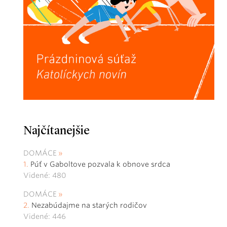
Najčítanejšie
DOMÁCE
Púť v Gaboltove pozvala k obnove srdca
Videné: 480
DOMÁCE
Nezabúdajme na starých rodičov
Videné: 446