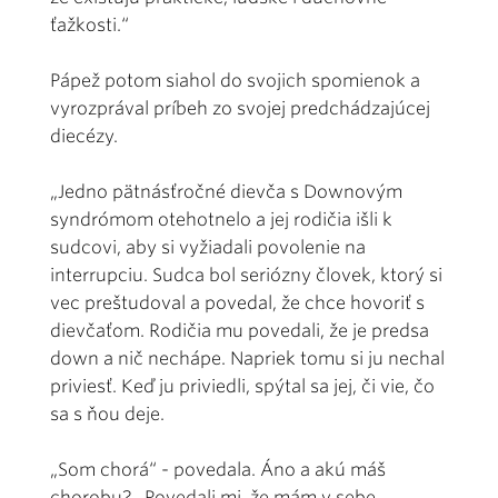
ťažkosti.“
Pápež potom siahol do svojich spomienok a
vyrozprával príbeh zo svojej predchádzajúcej
diecézy.
„Jedno pätnásťročné dievča s Downovým
syndrómom otehotnelo a jej rodičia išli k
sudcovi, aby si vyžiadali povolenie na
interrupciu. Sudca bol seriózny človek, ktorý si
vec preštudoval a povedal, že chce hovoriť s
dievčaťom. Rodičia mu povedali, že je predsa
down a nič nechápe. Napriek tomu si ju nechal
priviesť. Keď ju priviedli, spýtal sa jej, či vie, čo
sa s ňou deje.
„Som chorá“ - povedala. Áno a akú máš
chorobu? „Povedali mi, že mám v sebe