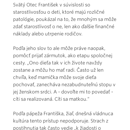
Svätý Otec František v súvislosti so
starostlivosťou o deti, ktoré majú rozličné
patológie, poukázal na to, že mnohým sa môže
zdať starostlivosť o ne, len ako ďalšie finančné
náklady alebo utrpenie rodičov.
Podľa jeho slov to ale môže práve naopak,
pomôcť prijať zármutok, ako etapu spoločnej
cesty. „Ono dieťa tak v ich živote navždy
zostane a môžu ho mať radi. Často už len
chvíľa, keď mamička môže svoje dieťa
pochovať, zanecháva nezabudnuteľnú stopu v
jej ženskom srdci. A - dovoľte mi to povedať -
cíti sa realizovaná. Cíti sa matkou.“
Podľa pápeža Františka, žiaľ, dnešná vládnuca
kultúra tento prístup nepodporuje. Strach z
postihnutia tak často vedie „k žiadosti o