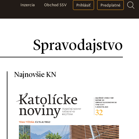
Inzercia
Obchod SSV
Prihlásiť
Predplatné
Spravodajstvo
Najnovšie KN