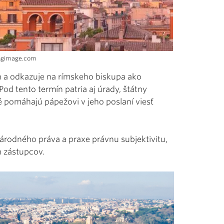
 ingimage.com
kán a odkazuje na rímskeho biskupa ako
 Pod tento termín patria aj úrady, štátny
oré pomáhajú pápežovi v jeho poslaní viesť
inárodného práva a praxe právnu subjektivitu,
h zástupcov.