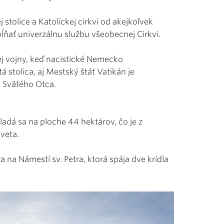
 stolice a Katolíckej cirkvi od akejkoľvek
ňať univerzálnu službu všeobecnej Cirkvi.
ej vojny, keď nacistické Nemecko
 stolica, aj Mestský štát Vatikán je
 Svätého Otca.
adá sa na ploche 44 hektárov, čo je z
veta.
a na Námestí sv. Petra, ktorá spája dve krídla