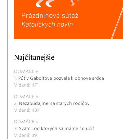
Najčítanejšie
DOMÁCE
Púť v Gaboltove pozvala k obnove srdca
Videné: 471
DOMÁCE
Nezabúdajme na starých rodičov
Videné: 437
DOMÁCE
Svätci, od ktorých sa máme čo učiť
Videné: 391