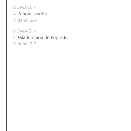
DOMÁCE
A bola svadba
Videné: 369
DOMÁCE
Mladí mieria do Popradu
Videné: 313