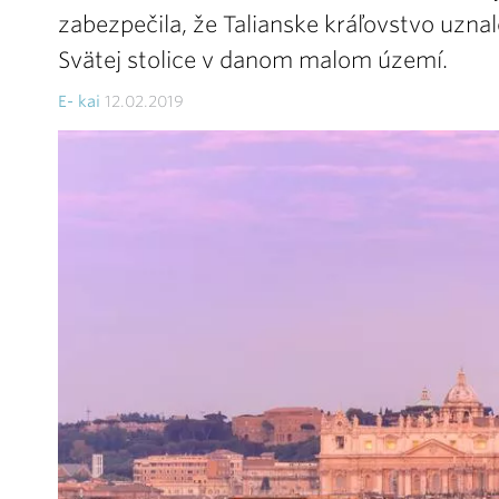
zabezpečila, že Talianske kráľovstvo uzna
Svätej stolice v danom malom území.
E- kai
12.02.2019