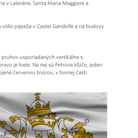
Jána v Lateráne, Santa Maria Maggiore a
na sídlo pápeža v Castel Gandolfe a na budovy
h pruhov usporiadaných vertikálne s
ravo je biele. Na nej sú Petrove kľúče, jeden
pojené červenou šnúrou, v hornej časti