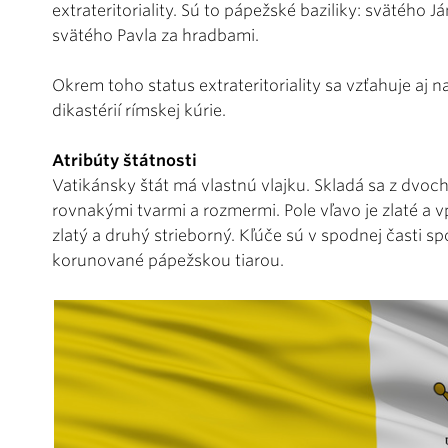
extrateritoriality. Sú to pápežské baziliky: svätého 
svätého Pavla za hradbami.
Okrem toho status extrateritoriality sa vzťahuje aj 
dikastérií rímskej kúrie.
Atribúty štátnosti
Vatikánsky štát má vlastnú vlajku. Skladá sa z dvoc
rovnakými tvarmi a rozmermi. Pole vľavo je zlaté a vp
zlatý a druhý strieborný. Kľúče sú v spodnej časti s
korunované pápežskou tiarou.