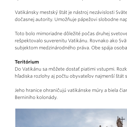
Vatikánsky mestský štát je nástroj nezávislosti Svätej
dočasnej autority. Umožňuje pápežovi slobodne napĺ
Toto bolo mimoriadne dôležité počas druhej svetov
rešpektovalo suverenitu Vatikánu. Rovnako ako Svätá
subjektom medzinárodného práva. Obe spája osoba
Teritórium
Do Vatikánu sa môžete dostať piatimi vstupmi. Rozkl
hľadiska rozlohy aj počtu obyvateľov najmenší štát s
Jeho hranice ohraničujú vatikánske múry a biela čiar
Berniniho kolonády.