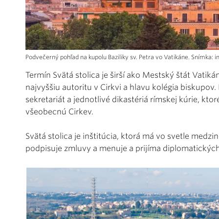
Podvečerný pohľad na kupolu Baziliky sv. Petra vo Vatikáne. Snímka:
Termín Svätá stolica je širší ako Mestský štát Vati
najvyššiu autoritu v Cirkvi a hlavu kolégia biskupov.
sekretariát a jednotlivé dikastériá rímskej kúrie, kt
všeobecnú Cirkev.
Svätá stolica je inštitúcia, ktorá má vo svetle medz
podpisuje zmluvy a menuje a prijíma diplomatickýc