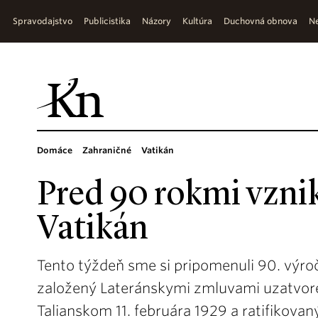
Spravodajstvo
Publicistika
Názory
Kultúra
Duchovná obnova
Ne
Domáce
Zahraničné
Vatikán
Pred 90 rokmi vznik
Vatikán
Tento týždeň sme si pripomenuli 90. výroč
založený Lateránskymi zmluvami uzatvore
Talianskom 11. februára 1929 a ratifikovan