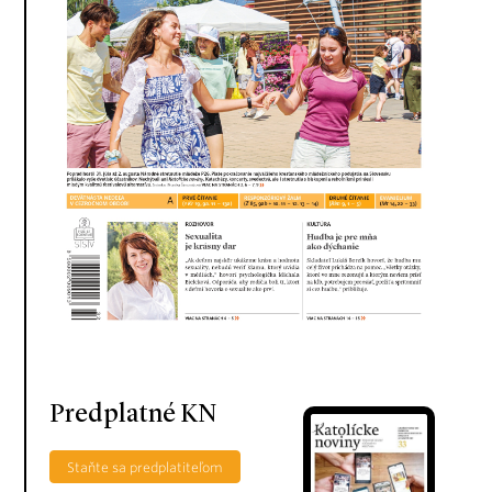
Predplatné KN
Staňte sa predplatiteľom