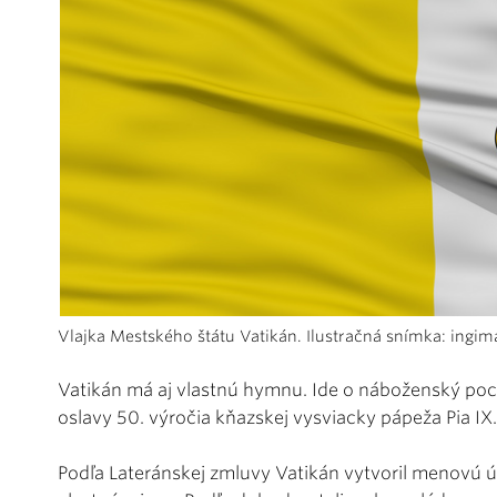
Vlajka Mestského štátu Vatikán. Ilustračná snímka: ingi
Vatikán má aj vlastnú hymnu. Ide o náboženský p
oslavy 50. výročia kňazskej vysviacky pápeža Pia IX. 
Podľa Lateránskej zmluvy Vatikán vytvoril menovú ú