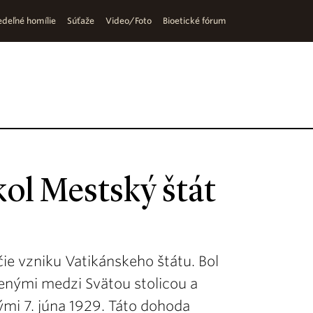
deľné homílie
Súťaže
Video/Foto
Bioetické fórum
ol Mestský štát
ie vzniku Vatikánskeho štátu. Bol
nými medzi Svätou stolicou a
ými 7. júna 1929. Táto dohoda