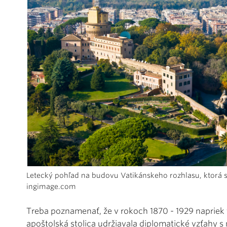
Letecký pohľad na budovu Vatikánskeho rozhlasu, ktorá 
ingimage.com
Treba poznamenať, že v rokoch 1870 - 1929 napriek t
apoštolská stolica udržiavala diplomatické vzťahy 