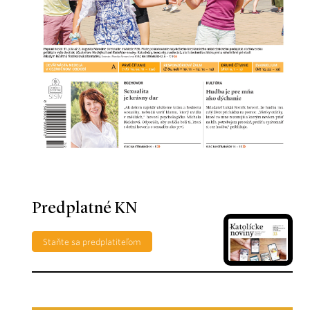
Predplatné KN
Staňte sa predplatiteľom