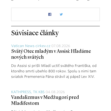
Súvisiace články
Vatican News cirkev.cz
07.08.2026
Svätý Otec mladým v Assisi: Hľadáme
nových svätých
Do Assisi si prišli Mladí uctiť svätého Františka, od
ktorého smrti ubehlo 800 rokov. Spolu s nimi tam
sviatok Premenenia Pána strávil aj pápež Lev XIV.
KATHPRESS, TK KBS
04.08.2026
Vandalizmus v Medžugorí pred
Mladifestom