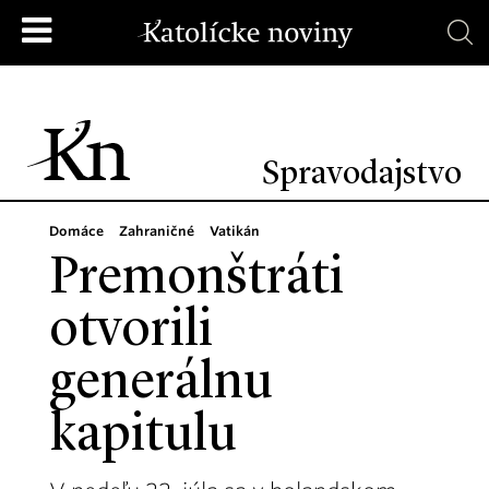
Spravodajstvo
Domáce
Zahraničné
Vatikán
Premonštráti
otvorili
generálnu
kapitulu