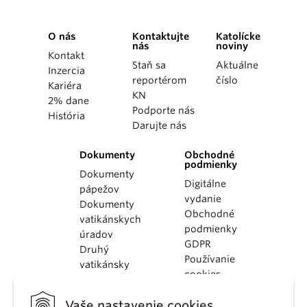
O nás
Kontaktujte
Katolícke
nás
noviny
Kontakt
Staň sa
Aktuálne
Inzercia
reportérom
číslo
Kariéra
KN
2% dane
Podporte nás
História
Darujte nás
Dokumenty
Obchodné
podmienky
Dokumenty
Digitálne
pápežov
vydanie
Dokumenty
Obchodné
vatikánskych
podmienky
úradov
GDPR
Druhý
Používanie
vatikánsky
cookies
koncil
Dokumenty
Vaše nastavenie cookies