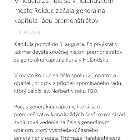
V nedeľu 22. júla sa v holandskom
meste Rolduc začala generálna
kapitula rádu premonštrátov.
31.07.2018
Kapitula potrvá do 5. augusta. Po prvýkrát v
takmer deväťstoročnej histórii premonštrátov
sa generálna kapitula koná v Holandsku.
V meste Rolduc sa zišlo spolu 120 opátov a
opátiek, priorov a prioriek spomínaného rádu,
ktorý založil sv. Norbert v roku 1120.
Počas generálnej kapituly, ktorá sa u
premonštrátov koná každých šesť rokov, si rád
zvolí nové vedenie na čele s generálnym
opátom, ktorý vystrieda súčasného
generálneho opáta Thomasa Handgrätingera.