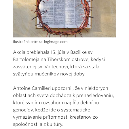
Ilustračná snímka: ingimage.com
Akcia prebiehala 15. júla v Bazilike sv.
Bartolomeja na Tiberskom ostrove, kedysi
zasvätenej sv. Vojtechovi, ktorá sa stala
svätyňou mučeníkov novej doby.
Antoine Camilleri upozornil, že v niektorých
oblastiach sveta dochádza k prenasledovaniu,
ktoré svojím rozsahom napĺňa definíciu
genocídy, keďže ide o systematické
vymazávanie prítomnosti kresťanov zo
spoločnosti a z kultúry.