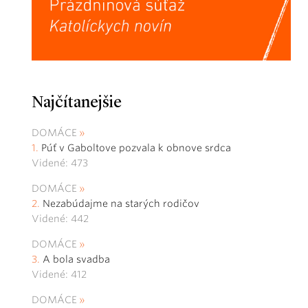
Najčítanejšie
DOMÁCE
Púť v Gaboltove pozvala k obnove srdca
Videné: 473
DOMÁCE
Nezabúdajme na starých rodičov
Videné: 442
DOMÁCE
A bola svadba
Videné: 412
DOMÁCE