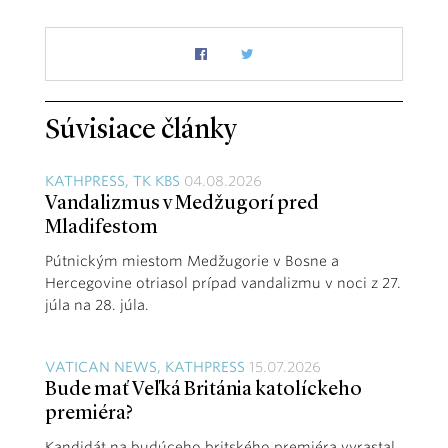
Súvisiace články
KATHPRESS, TK KBS
04.08.2026
Vandalizmus v Medžugorí pred
Mladifestom
Pútnickým miestom Medžugorie v Bosne a
Hercegovine otriasol prípad vandalizmu v noci z 27.
júla na 28. júla.
VATICAN NEWS, KATHPRESS
15.07.2026
Bude mať Veľká Británia katolíckeho
premiéra?
Kandidát na budúceho britského premiéra vyrastal