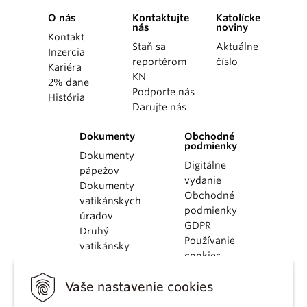
O nás
Kontaktujte
Katolícke
nás
noviny
Kontakt
Staň sa
Aktuálne
Inzercia
reportérom
číslo
Kariéra
KN
2% dane
Podporte nás
História
Darujte nás
Dokumenty
Obchodné
podmienky
Dokumenty
Digitálne
pápežov
vydanie
Dokumenty
Obchodné
vatikánskych
podmienky
úradov
GDPR
Druhý
Používanie
vatikánsky
cookies
koncil
Dokumenty
Vaše nastavenie cookies
KBS
Kódex