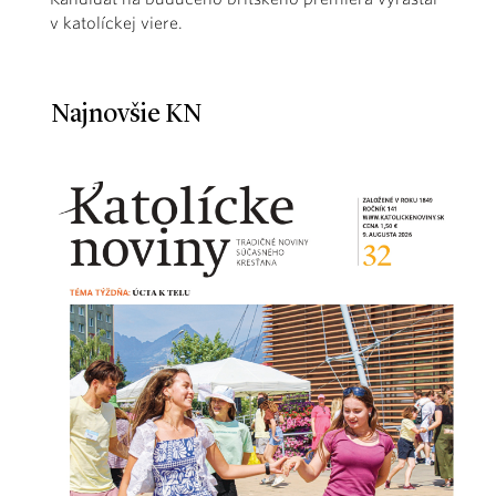
v katolíckej viere.
Najnovšie KN