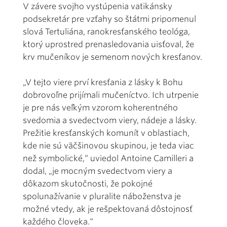
V závere svojho vystúpenia vatikánsky
podsekretár pre vzťahy so štátmi pripomenul
slová Tertuliána, ranokresťanského teológa,
ktorý uprostred prenasledovania uisťoval, že
krv mučeníkov je semenom nových kresťanov.
„V tejto viere prví kresťania z lásky k Bohu
dobrovoľne prijímali mučeníctvo. Ich utrpenie
je pre nás veľkým vzorom koherentného
svedomia a svedectvom viery, nádeje a lásky.
Prežitie kresťanských komunít v oblastiach,
kde nie sú väčšinovou skupinou, je teda viac
než symbolické,“ uviedol Antoine Camilleri a
dodal, „je mocným svedectvom viery a
dôkazom skutočnosti, že pokojné
spolunažívanie v pluralite náboženstva je
možné vtedy, ak je rešpektovaná dôstojnosť
každého človeka.“