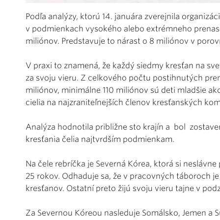
Podľa analýzy, ktorú 14. januára zverejnila organizá
v podmienkach vysokého alebo extrémneho prenasle
miliónov. Predstavuje to nárast o 8 miliónov v por
V praxi to znamená, že každý siedmy kresťan na svete 
za svoju vieru. Z celkového počtu postihnutých pre
miliónov, minimálne 110 miliónov sú deti mladšie ako
cielia na najzraniteľnejších členov kresťanských kom
Analýza hodnotila približne sto krajín a bol zostave
kresťania čelia najtvrdším podmienkam.
Na čele rebríčka je Severná Kórea, ktorá si neslávne
25 rokov. Odhaduje sa, že v pracovných táboroch 
kresťanov. Ostatní preto žijú svoju vieru tajne v pod
Za Severnou Kóreou nasleduje Somálsko, Jemen a Su