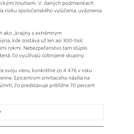
istickými hnutiami. V daných podmienkach
elia riziku spoločenského vylúčenia, uväznenia
ch ako „krajiny s extrémnym
Sýria, kde zostáva už len asi 300-tisíc
atimi rokmi. Nebezpečenstvo tam stúplo
štená, čo využívajú ozbrojené skupiny.
 za svoju vieru, konkrétne zo 4 476 v roku
denne. Epicentrom smrtiaceho násilia na
 úmrtí, čo predstavuje približne 70 percent