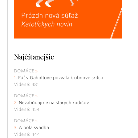
Najčítanejšie
DOMÁCE
Púť v Gaboltove pozvala k obnove srdca
Videné: 481
DOMÁCE
Nezabúdajme na starých rodičov
Videné: 454
DOMÁCE
A bola svadba
Videné: 444