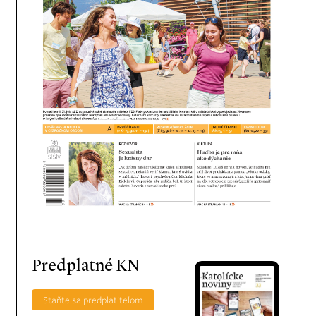
Predplatné KN
Staňte sa predplatiteľom