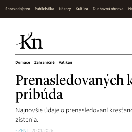
Spravodajstvo
Publicistika
Názory
Kultúra
Duchovná obnova
Ne
Domáce
Zahraničné
Vatikán
Prenasledovaných 
pribúda
Najnovšie údaje o prenasledovaní kresťan
zistenia.
- ZENIT
20.01.2026