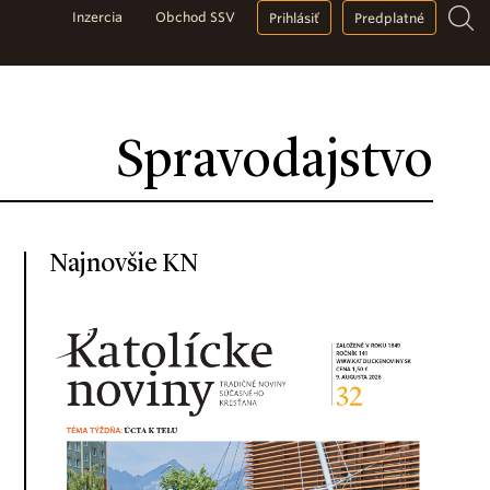
Inzercia
Obchod SSV
Prihlásiť
Predplatné
Spravodajstvo
Najnovšie KN