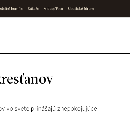
deľné homílie
Súťaže
Video/Foto
Bioetické fórum
kresťanov
ov vo svete prinášajú znepokojujúce