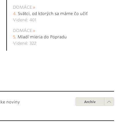
DOMÁCE
Svätci, od ktorých sa máme čo učiť
Videné: 401
DOMÁCE
Mladí mieria do Popradu
Videné: 322
cke noviny
Archív