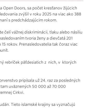
cia Open Doors, sa počet kresťanov žijúcich
dovania zvýšil v roku 2025 na viac ako 388
ovnaní s predchádzajúcim rokom.
čelí vážnej diskriminácii, tlaku alebo násiliu
nasledovaním tvoria ženy a dievčatá 201
 15 rokov. Prenasledovatelia tak čoraz viac
unít.
ný rebríček päťdesiatich z nich, v ktorých
 prvenstvo pripísala už 24. raz za posledných
je tam uväznených 50 000 až 70 000
zemnej Cirkvi.
dán. Tieto islamské krajiny sa vyznačujú