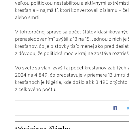
veľkou politickou nestabilitou a aktívnymi extrém
kresťania – najmä tí, ktorí konvertovali z islamu – č
alebo smrti.
V tohtoročnej správe sa počet štátov klasifikovaný
prenasledovaním“ zvýšil z 13 na 15. Jednou z nich je 
kresťanov, čo je o stovky tisíc menej ako pred desi
z dôvodu, že politická moc v krajine zostáva roztrie
Vo svete sa vlani zvýšil aj počet kresťanov zabitých
2024 na 4 849, čo predstavuje v priemere 13 úmrtí 
kresťanoch je Nigéria, kde došlo až k 3 490 z týchto
z celkového počtu.