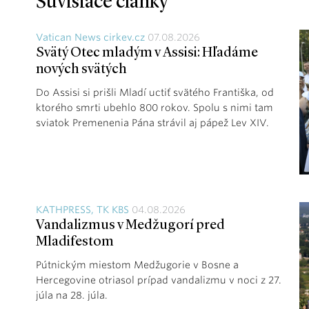
Súvisiace články
Vatican News cirkev.cz
07.08.2026
Svätý Otec mladým v Assisi: Hľadáme
nových svätých
Do Assisi si prišli Mladí uctiť svätého Františka, od
ktorého smrti ubehlo 800 rokov. Spolu s nimi tam
sviatok Premenenia Pána strávil aj pápež Lev XIV.
KATHPRESS, TK KBS
04.08.2026
Vandalizmus v Medžugorí pred
Mladifestom
Pútnickým miestom Medžugorie v Bosne a
Hercegovine otriasol prípad vandalizmu v noci z 27.
júla na 28. júla.