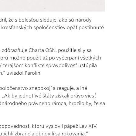
ril, že s bolesťou sleduje, ako sú národy
h kresťanských spoločenstiev opäť postihnuté
zdôrazňuje Charta OSN, použitie sily sa
ktorú možno použiť až po vyčerpaní všetkých
 terajšom konflikte spravodlivosť ustúpila
“ uviedol Parolin.
oločenstvo znepokojí a reaguje, a iné
 „Ak by jednotlivé štáty získali právo viesť
nadnárodného právneho rámca, hrozilo by, že sa
zodpovednosť, ktorú vyslovil pápež Lev XIV.
tíchli zbrane a obnovili sa rokovania.“