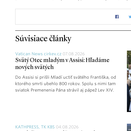
Súvisiace články
Vatican News cirkev.cz
07.08.2026
Svätý Otec mladým v Assisi: Hľadáme
nových svätých
Do Assisi si prišli Mladí uctiť svätého Františka, od
ktorého smrti ubehlo 800 rokov. Spolu s nimi tam
sviatok Premenenia Pána strávil aj pápež Lev XIV.
KATHPRESS, TK KBS
04.08.2026