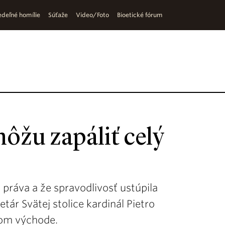
deľné homílie
Súťaže
Video/Foto
Bioetické fórum
ôžu zapáliť celý
práva a že spravodlivosť ustúpila
etár Svätej stolice kardinál Pietro
kom východe.