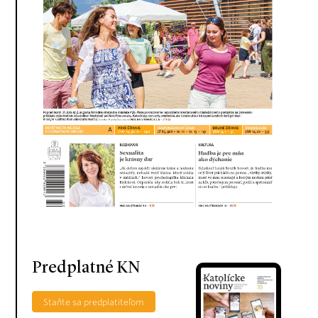
Predplatné KN
Staňte sa predplatiteľom