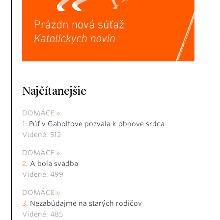
Najčítanejšie
DOMÁCE
Púť v Gaboltove pozvala k obnove srdca
Videné: 512
DOMÁCE
A bola svadba
Videné: 499
DOMÁCE
Nezabúdajme na starých rodičov
Videné: 485