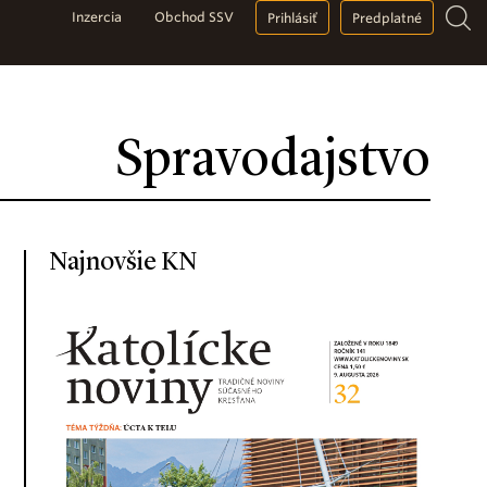
Inzercia
Obchod SSV
Prihlásiť
Predplatné
Spravodajstvo
Najnovšie KN