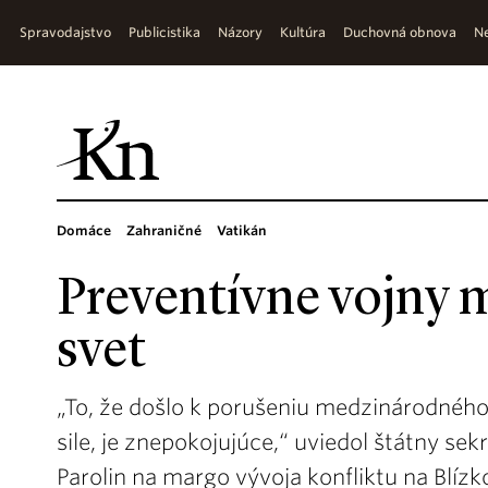
Spravodajstvo
Publicistika
Názory
Kultúra
Duchovná obnova
Ne
Domáce
Zahraničné
Vatikán
Preventívne vojny m
svet
„To, že došlo k porušeniu medzinárodného 
sile, je znepokojujúce,“ uviedol štátny sekr
Parolin na margo vývoja konfliktu na Blíz