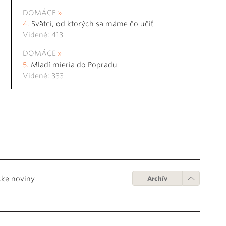
DOMÁCE
Svätci, od ktorých sa máme čo učiť
Videné: 413
DOMÁCE
Mladí mieria do Popradu
Videné: 333
cke noviny
Archív