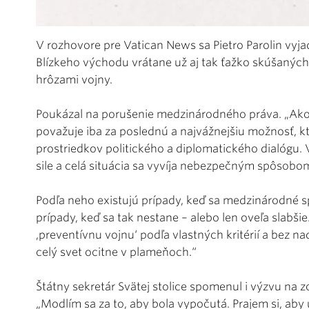
V rozhovore pre Vatican News sa Pietro Parolin vyjad
Blízkeho východu vrátane už aj tak ťažko skúšanýc
hrôzami vojny.
Poukázal na porušenie medzinárodného práva. „Ako 
považuje iba za poslednú a najvážnejšiu možnosť, 
prostriedkov politického a diplomatického dialógu. V
sile a celá situácia sa vyvíja nebezpečným spôsobom,
Podľa neho existujú prípady, keď sa medzinárodné sp
prípady, keď sa tak nestane – alebo len oveľa slabšie.
,preventívnu vojnu‘ podľa vlastných kritérií a bez 
celý svet ocitne v plameňoch.“
Štátny sekretár Svätej stolice spomenul i výzvu na 
„Modlím sa za to, aby bola vypočutá. Prajem si, aby u