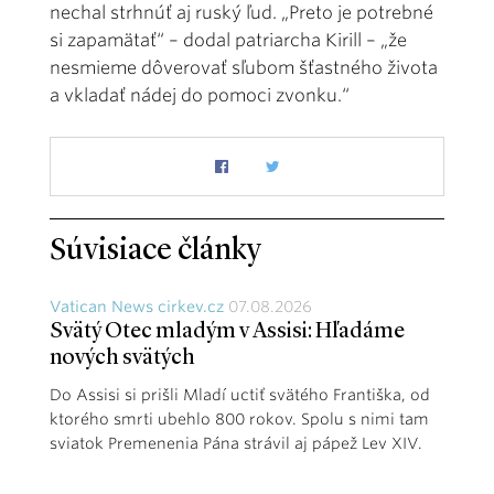
nechal strhnúť aj ruský ľud. „Preto je potrebné
si zapamätať“ – dodal patriarcha Kirill – „že
nesmieme dôverovať sľubom šťastného života
a vkladať nádej do pomoci zvonku.“
Súvisiace články
Vatican News cirkev.cz
07.08.2026
Svätý Otec mladým v Assisi: Hľadáme
nových svätých
Do Assisi si prišli Mladí uctiť svätého Františka, od
ktorého smrti ubehlo 800 rokov. Spolu s nimi tam
sviatok Premenenia Pána strávil aj pápež Lev XIV.