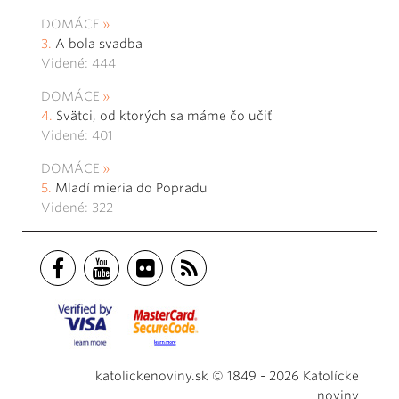
DOMÁCE
A bola svadba
Videné: 444
DOMÁCE
Svätci, od ktorých sa máme čo učiť
Videné: 401
DOMÁCE
Mladí mieria do Popradu
Videné: 322
katolickenoviny.sk © 1849 - 2026 Katolícke
noviny