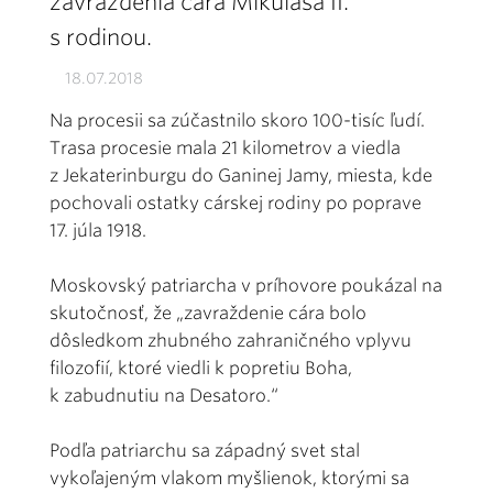
zavraždenia cára Mikuláša II.
s rodinou.
18.07.2018
Na procesii sa zúčastnilo skoro 100-tisíc ľudí.
Trasa procesie mala 21 kilometrov a viedla
z Jekaterinburgu do Ganinej Jamy, miesta, kde
pochovali ostatky cárskej rodiny po poprave
17. júla 1918.
Moskovský patriarcha v príhovore poukázal na
skutočnosť, že „zavraždenie cára bolo
dôsledkom zhubného zahraničného vplyvu
filozofií, ktoré viedli k popretiu Boha,
k zabudnutiu na Desatoro.“
Podľa patriarchu sa západný svet stal
vykoľajeným vlakom myšlienok, ktorými sa