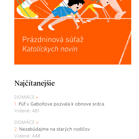
Najčítanejšie
DOMÁCE
Púť v Gaboltove pozvala k obnove srdca
Videné: 481
DOMÁCE
Nezabúdajme na starých rodičov
Videné: 448