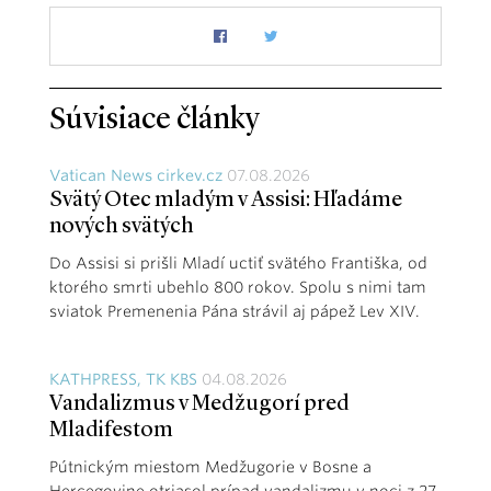
Súvisiace články
Vatican News cirkev.cz
07.08.2026
Svätý Otec mladým v Assisi: Hľadáme
nových svätých
Do Assisi si prišli Mladí uctiť svätého Františka, od
ktorého smrti ubehlo 800 rokov. Spolu s nimi tam
sviatok Premenenia Pána strávil aj pápež Lev XIV.
KATHPRESS, TK KBS
04.08.2026
Vandalizmus v Medžugorí pred
Mladifestom
Pútnickým miestom Medžugorie v Bosne a
Hercegovine otriasol prípad vandalizmu v noci z 27.