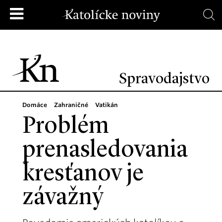
Spravodajstvo
Domáce
Zahraničné
Vatikán
Problém
prenasledovania
kresťanov je
závažný