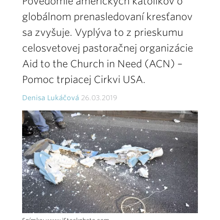
Povedomie amerických katolíkov o
globálnom prenasledovaní kresťanov
sa zvyšuje. Vyplýva to z prieskumu
celosvetovej pastoračnej organizácie
Aid to the Church in Need (ACN) –
Pomoc trpiacej Cirkvi USA.
Denisa Lukáčová
26.03.2019