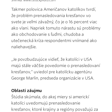
Snímka: www.iStockphoto.com
Takmer polovica Američanov katolíkov tvrdí,
že problém prenasledovania kresťanov vo
svete je veľmi závažný, čo je o 16 percent viac
ako vlani. Napriek tomuto nárastu sú problémy
ako obchodovanie s ľuďmi, chudoba a
utečenecká kríza respondentmi vnímané ako
naliehavejšie.
„Je povzbudzujúce vidieť, že katolíci v USA
majú stále väčšie povedomie o prenasledovaní
kresťanov,“ uviedol pre katolícku agentúru
George Marlin, predseda organizácie v USA.
Oblasti záujmu
Štúdia skúmala, do akej miery si americkí
katolíci uvedomujú prenasledovanie
kresťanov, ktoré krajiny a regióny považujú za