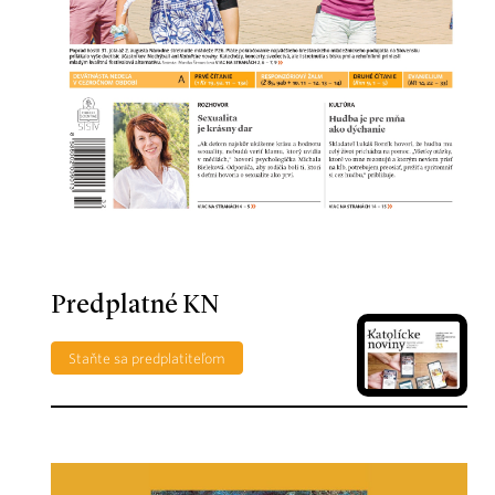
Predplatné KN
Staňte sa predplatiteľom