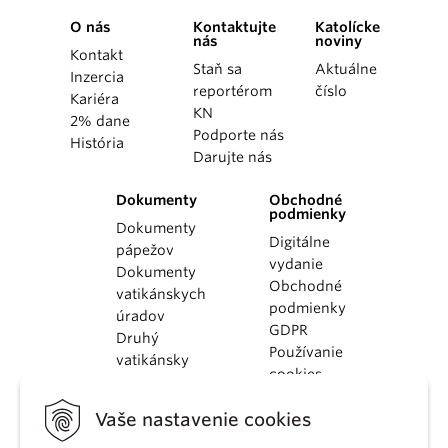
O nás
Kontaktujte
Katolícke
nás
noviny
Kontakt
Staň sa
Aktuálne
Inzercia
reportérom
číslo
Kariéra
KN
2% dane
Podporte nás
História
Darujte nás
Dokumenty
Obchodné
podmienky
Dokumenty
Digitálne
pápežov
vydanie
Dokumenty
Obchodné
vatikánskych
podmienky
úradov
GDPR
Druhý
Používanie
vatikánsky
cookies
koncil
Dokumenty
Vaše nastavenie cookies
KBS