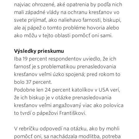
najviac ohrozené, aké opatrenia by podľa nich
mali západné vlády na ochranu kresťanov vo
svete prijímať, ako naliehavo farnosti, biskupi,
ale aj pápež o tomto probléme hovoria alebo
ako môžu v tejto oblasti pomôcť oni sami.
Výsledky prieskumu
Iba 19 percent respondentov uviedlo, že ich
farnosť je s problematikou prenasledovania
kresťanov veľmi úzko spojená; pred rokom to
bolo 37 percent.
Podobne len 24 percent katolíkov v USA verí,
že ich biskup je v otázke prenasledovania
kresťanov veľmi angažovaný viac ako polovica
to tvrdí o pápežovi Františkovi.
V rebríčku odpovedí na otázku, ako by mohli
pomôcť oni, sa nachádzala modlitba, potreba