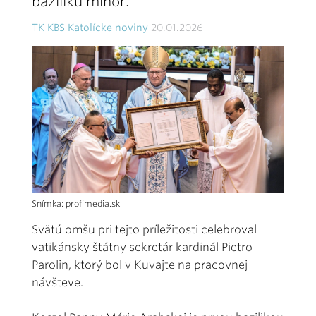
baziliku minor.
TK KBS Katolícke noviny
20.01.2026
Snímka: profimedia.sk
Svätú omšu pri tejto príležitosti celebroval
vatikánsky štátny sekretár kardinál Pietro
Parolin, ktorý bol v Kuvajte na pracovnej
návšteve.