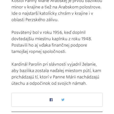
Kostol Panny Márie Arabskej je prvou bazilikou
minor v krajine a tiež na Arabskom polostrove.
Ide o najstarší katolícky chrám v krajine i v
oblasti Perzského zálivu.
Posvätený bol v roku 1956, keď doplnil
dovtedajšiu miestnu kaplnku z roku 1948.
Postavili ho aj vďaka finančnej podpore
tamojšej ropnej spoločnosti.
Kardinál Parolin pri slávnosti vyjadril želanie,
aby bazilika zostala naďalej miestom pútí, kam
prichádzajú tí, ktorí v Panne Márii nachádzajú
útechu a odpočinok od svojich námah.