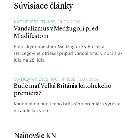
Súvisiace články
KATHPRESS, TK KBS
04.08.2026
Vandalizmus v Medžugorí pred
Mladifestom
Pútnickým miestom Medžugorie v Bosne a
Hercegovine otriasol prípad vandalizmu v noci z 27.
júla na 28. júla.
VATICAN NEWS, KATHPRESS
15.07.2026
Bude mať Veľká Británia katolíckeho
premiéra?
Kandidát na budúceho britského premiéra vyrastal
v katolíckej viere.
Najnovšie KN