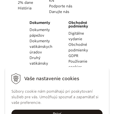
KN
2% dane
Podporte nás
História
Darujte nás
Dokumenty
Obchodné
podmienky
Dokumenty
Digitálne
pápežov
vydanie
Dokumenty
Obchodné
vatikánskych
podmienky
úradov
GDPR
Druhý
Používanie
vatikánsky
cookies
koncil
Dokumenty
Vaše nastavenie cookies
KBS
Kódex
Súbory cookie nám pomáhajú pri poskytovaní
kánonického
služieb pre vás. Umožňujú spoznať a zapamätať si
práva
vaše preferencie.
Katechizmus
Katolíckej
Prijať
cirkvi