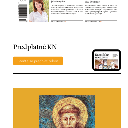
Predplatné KN
Staňte sa predplatiteľom