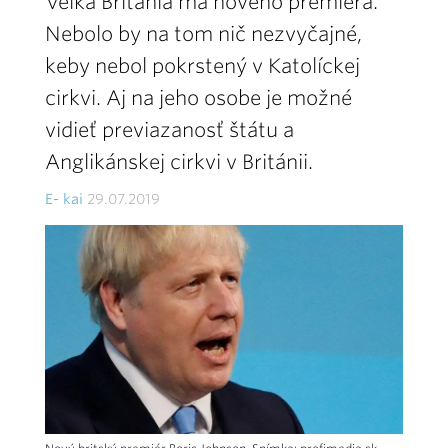
Veľká Británia má nového premiéra.
Nebolo by na tom nič nezvyčajné,
keby nebol pokrstený v Katolíckej
cirkvi. Aj na jeho osobe je možné
vidieť previazanosť štátu a
Anglikánskej cirkvi v Británii.
E- kai
29.07.2019