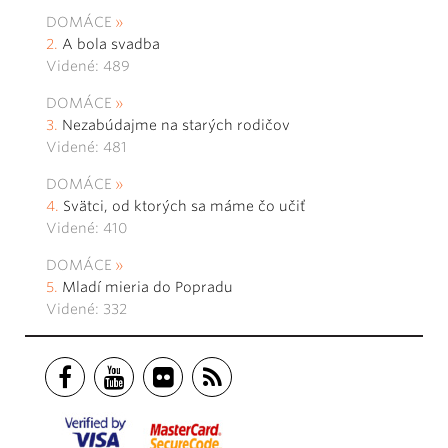
DOMÁCE
A bola svadba
Videné: 489
DOMÁCE
Nezabúdajme na starých rodičov
Videné: 481
DOMÁCE
Svätci, od ktorých sa máme čo učiť
Videné: 410
DOMÁCE
Mladí mieria do Popradu
Videné: 332