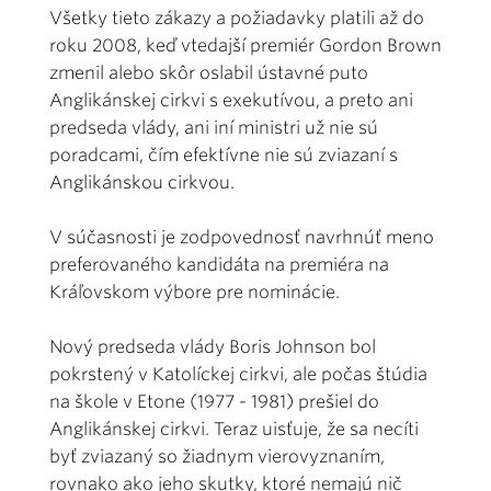
Všetky tieto zákazy a požiadavky platili až do
roku 2008, keď vtedajší premiér Gordon Brown
zmenil alebo skôr oslabil ústavné puto
Anglikánskej cirkvi s exekutívou, a preto ani
predseda vlády, ani iní ministri už nie sú
poradcami, čím efektívne nie sú zviazaní s
Anglikánskou cirkvou.
V súčasnosti je zodpovednosť navrhnúť meno
preferovaného kandidáta na premiéra na
Kráľovskom výbore pre nominácie.
Nový predseda vlády Boris Johnson bol
pokrstený v Katolíckej cirkvi, ale počas štúdia
na škole v Etone (1977 - 1981) prešiel do
Anglikánskej cirkvi. Teraz uisťuje, že sa necíti
byť zviazaný so žiadnym vierovyznaním,
rovnako ako jeho skutky, ktoré nemajú nič