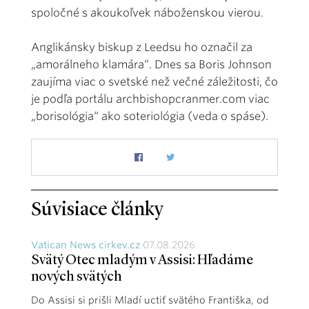
spoločné s akoukoľvek náboženskou vierou.
Anglikánsky biskup z Leedsu ho označil za
„amorálneho klamára“. Dnes sa Boris Johnson
zaujíma viac o svetské než večné záležitosti, čo
je podľa portálu archbishopcranmer.com viac
„borisológia“ ako soteriológia (veda o spáse).
Súvisiace články
Vatican News cirkev.cz
07.08.2026
Svätý Otec mladým v Assisi: Hľadáme
nových svätých
Do Assisi si prišli Mladí uctiť svätého Františka, od