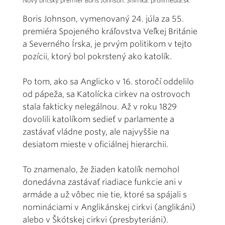
Nový britský premiér Boris Johnson. Snímka: profimedia.sk
Boris Johnson, vymenovaný 24. júla za 55.
premiéra Spojeného kráľovstva Veľkej Británie
a Severného Írska, je prvým politikom v tejto
pozícii, ktorý bol pokrstený ako katolík.
Po tom, ako sa Anglicko v 16. storočí oddelilo
od pápeža, sa Katolícka cirkev na ostrovoch
stala fakticky nelegálnou. Až v roku 1829
dovolili katolíkom sedieť v parlamente a
zastávať vládne posty, ale najvyššie na
desiatom mieste v oficiálnej hierarchii.
To znamenalo, že žiaden katolík nemohol
donedávna zastávať riadiace funkcie ani v
armáde a už vôbec nie tie, ktoré sa spájali s
nomináciami v Anglikánskej cirkvi (anglikáni)
alebo v Škótskej cirkvi (presbyteriáni).