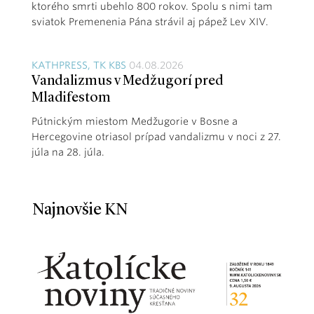
ktorého smrti ubehlo 800 rokov. Spolu s nimi tam
sviatok Premenenia Pána strávil aj pápež Lev XIV.
KATHPRESS, TK KBS
04.08.2026
Vandalizmus v Medžugorí pred
Mladifestom
Pútnickým miestom Medžugorie v Bosne a
Hercegovine otriasol prípad vandalizmu v noci z 27.
júla na 28. júla.
Najnovšie KN