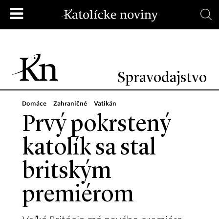
Spravodajstvo
Domáce
Zahraničné
Vatikán
Prvý pokrstený
katolík sa stal
britským
premiérom