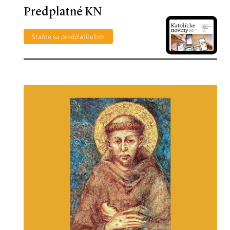
Predplatné KN
Staňte sa predplatiteľom