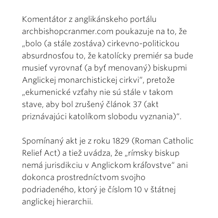
Komentátor z anglikánskeho portálu
archbishopcranmer.com poukazuje na to, že
„bolo (a stále zostáva) cirkevno-politickou
absurdnosťou to, že katolícky premiér sa bude
musieť vyrovnať (a byť menovaný) biskupmi
Anglickej monarchistickej cirkvi“, pretože
„ekumenické vzťahy nie sú stále v takom
stave, aby bol zrušený článok 37 (akt
priznávajúci katolíkom slobodu vyznania)“.
Spomínaný akt je z roku 1829 (Roman Catholic
Relief Act) a tiež uvádza, že „rímsky biskup
nemá jurisdikciu v Anglickom kráľovstve“ ani
dokonca prostredníctvom svojho
podriadeného, ktorý je číslom 10 v štátnej
anglickej hierarchii.