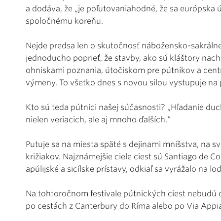
a dodáva, že „je poľutovaniahodné, že sa európska ú
spoločnému koreňu.
Nejde predsa len o skutočnosť nábožensko-sakrálne
jednoducho poprieť, že stavby, ako sú kláštory nac
ohniskami poznania, útočiskom pre pútnikov a centra
výmeny. To všetko dnes s novou silou vystupuje na 
Kto sú teda pútnici našej súčasnosti? „Hľadanie d
nielen veriacich, ale aj mnoho ďalších.“
Putuje sa na miesta späté s dejinami mníšstva, na s
križiakov. Najznámejšie ciele ciest sú Santiago de 
apúlijské a sicílske prístavy, odkiaľ sa vyrážalo na l
Na tohtoročnom festivale pútnických ciest nebudú ch
po cestách z Canterbury do Ríma alebo po Via Appia