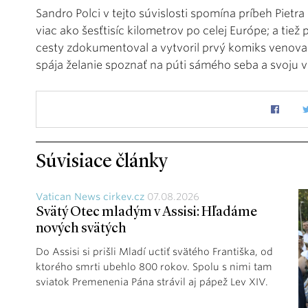
Sandro Polci v tejto súvislosti spomína príbeh Pietra
viac ako šesťtisíc kilometrov po celej Európe; a tie
cesty zdokumentoval a vytvoril prvý komiks venova
spája želanie spoznať na púti sámého seba a svoju v
Súvisiace články
Vatican News cirkev.cz
07.08.2026
Svätý Otec mladým v Assisi: Hľadáme
nových svätých
Do Assisi si prišli Mladí uctiť svätého Františka, od
ktorého smrti ubehlo 800 rokov. Spolu s nimi tam
sviatok Premenenia Pána strávil aj pápež Lev XIV.