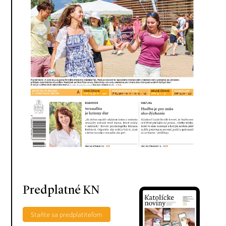
Predplatné KN
Staňte sa predplatiteľom