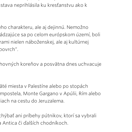
stava neprihlásila ku kresťanstvu ako k
ho charakteru, ale aj dejinnú. Nemožno
hádzajúce sa po celom európskom území, boli
mi nielen náboženskej, ale aj kultúrnej
povrch“.
uchovných koreňov a posvätna dnes uchvacuje
väté miesta v Palestíne alebo po stopách
Compostela, Monte Gargano v Apúlii, Rím alebo
odiach na cestu do Jeruzalema.
ýbať ani príbehy pútnikov, ktorí sa vybrali
 Antica či ďalších chodníkoch.