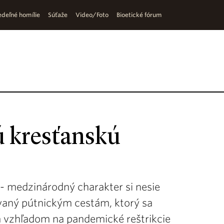
deľné homílie
Súťaže
Video/Foto
Bioetické fórum
ú kresťanskú
- medzinárodný charakter si nesie
ovaný pútnickým cestám, ktorý sa
 vzhľadom na pandemické reštrikcie