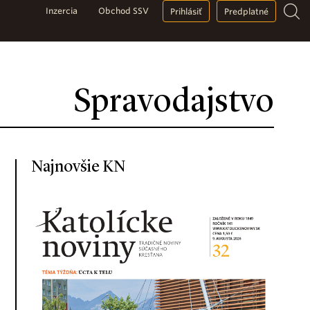
Inzercia
Obchod SSV
Prihlásiť
Predplatné
Spravodajstvo
Najnovšie KN