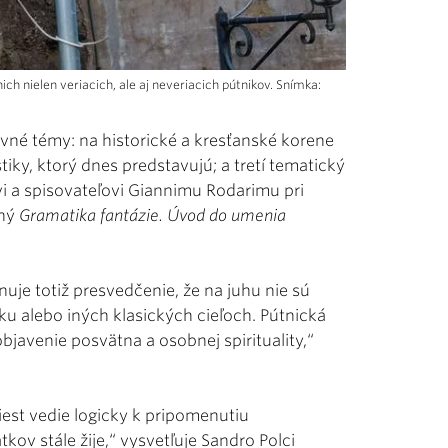
ich nielen veriacich, ale aj neveriacich pútnikov. Snímka:
lavné témy: na historické a kresťanské korene
tiky, ktorý dnes predstavujú; a tretí tematický
i a spisovateľovi Giannimu Rodarimu pri
aný
Gramatika fantázie. Úvod do umenia
anuje totiž presvedčenie, že na juhu nie sú
ku alebo iných klasických cieľoch. Pútnická
javenie posvätna a osobnej spirituality,“
est vedie logicky k pripomenutiu
kov stále žije,“ vysvetľuje Sandro Polci