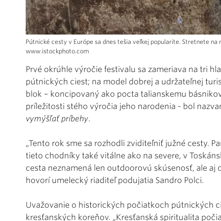
Pútnické cesty v Európe sa dnes tešia veľkej popularite. Stretnete na n
www.istockphoto.com
Prvé okrúhle výročie festivalu sa zameriava na tri h
pútnických ciest; na model dobrej a udržateľnej turis
blok – koncipovaný ako pocta talianskemu básnikov
príležitosti stého výročia jeho narodenia - bol nazv
vymýšľať príbehy
.
„Tento rok sme sa rozhodli zviditeľniť južné cesty. P
tieto chodníky také vitálne ako na severe, v Toskáns
cesta neznamená len outdoorovú skúsenosť, ale aj ob
hovorí umelecký riaditeľ podujatia Sandro Polci.
Uvažovanie o historických počiatkoch pútnických ci
kresťanských koreňov. „Kresťanská spiritualita počiat