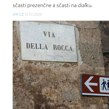
sčasti prezenčne a sčasti na diaľku.
VN CZ
13.10.2020