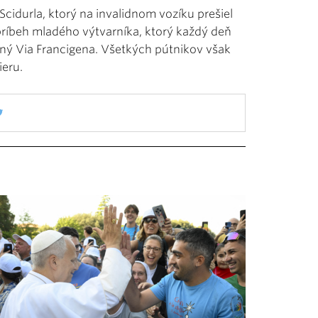
 Scidurla, ktorý na invalidnom vozíku prešiel
ž príbeh mladého výtvarníka, ktorý každý deň
ný Via Francigena. Všetkých pútnikov však
ieru.