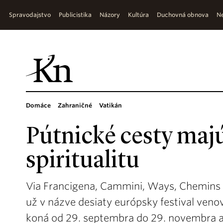
Spravodajstvo
Publicistika
Názory
Kultúra
Duchovná obnova
Ne
Domáce
Zahraničné
Vatikán
Pútnické cesty maj
spiritualitu
Via Francigena, Cammini, Ways, Chemins 
už v názve desiaty európsky festival ven
koná od 29. septembra do 29. novembra a