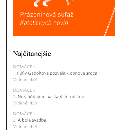
Najčítanejšie
DOMÁCE
Púť v Gaboltove pozvala k obnove srdca
Videné: 484
DOMÁCE
Nezabúdajme na starých rodičov
Videné: 459
DOMÁCE
A bola svadba
Videné: 445