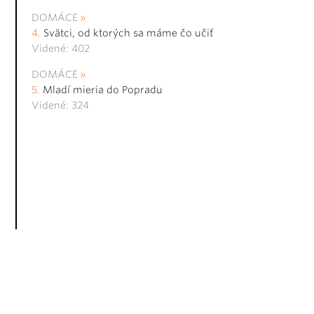
DOMÁCE
Svätci, od ktorých sa máme čo učiť
Videné: 402
DOMÁCE
Mladí mieria do Popradu
Videné: 324