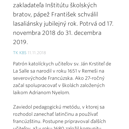
zakladateľa Inštitútu školských
bratov, pápež František schválil
lasaliánsky jubilejný rok. Potrvá od 17.
novembra 2018 do 31. decembra
2019.
TK KBS
11.11.2018
Patrón katolíckych učiteľov sv. Ján Krstiteľ de
La Salle sa narodil v roku 1651 v Remeši na
severovýchode Francúzska. Ako 27-ročný
začal spolupracovať v školách založených
laikom Adrianom Nyelom.
Zaviedol pedagogickú metódu, v ktorej sa
rozhodol zanechať latinčinu a používať
francúzštinu. Postupne pripravoval ďalších
učiteľov, až v roku 1680 založil komunitu