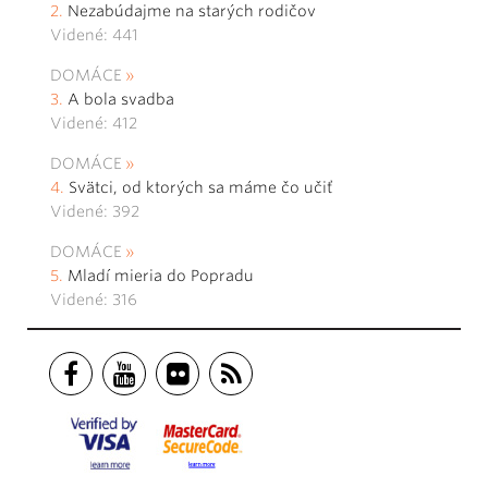
Nezabúdajme na starých rodičov
Videné: 441
DOMÁCE
A bola svadba
Videné: 412
DOMÁCE
Svätci, od ktorých sa máme čo učiť
Videné: 392
DOMÁCE
Mladí mieria do Popradu
Videné: 316