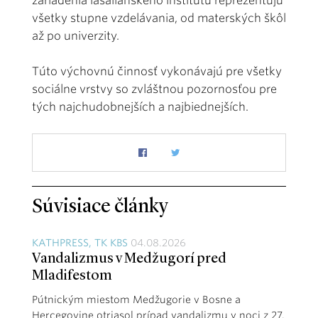
zariadenia lasaliánskeho inštitútu reprezentujú
všetky stupne vzdelávania, od materských škôl
až po univerzity.
Túto výchovnú činnosť vykonávajú pre všetky
sociálne vrstvy so zvláštnou pozornosťou pre
tých najchudobnejších a najbiednejších.
Súvisiace články
KATHPRESS, TK KBS
04.08.2026
Vandalizmus v Medžugorí pred
Mladifestom
Pútnickým miestom Medžugorie v Bosne a
Hercegovine otriasol prípad vandalizmu v noci z 27.