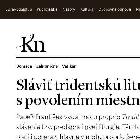
Spravodajstvo
Publicistika
Názory
Kultúra
Duchovná obnova
Ne
Domáce
Zahraničné
Vatikán
Sláviť tridentskú l
s povolením miest
Pápež František vydal motu proprio
Tradit
slávenie tzv. predkoncilovej liturgie. Tým
platili doteraz, hlavne v motu proprio Ben