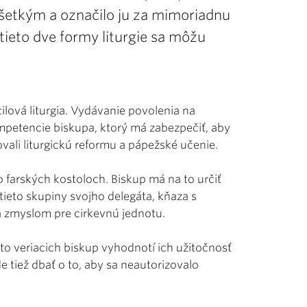
 všetkým a označilo ju za mimoriadnu
tieto dve formy liturgie sa môžu
lová liturgia. Vydávanie povolenia na
kompetencie biskupa, ktorý má zabezpečiť, aby
vali liturgickú reformu a pápežské učenie.
vo farských kostoloch. Biskup má na to určiť
tieto skupiny svojho delegáta, kňaza s
 zmyslom pre cirkevnú jednotu.
to veriacich biskup vyhodnotí ich užitočnosť
e tiež dbať o to, aby sa neautorizovalo