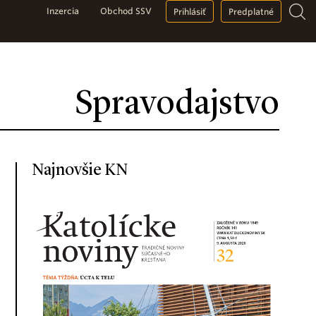
Inzercia
Obchod SSV
Prihlásiť
Predplatné
Spravodajstvo
Najnovšie KN