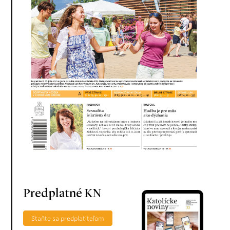
Predplatné KN
Staňte sa predplatiteľom