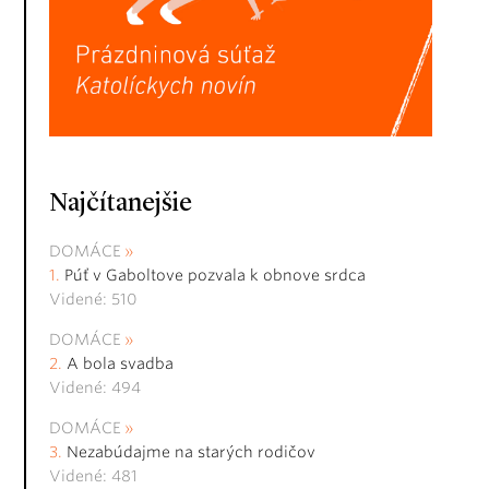
Najčítanejšie
DOMÁCE
Púť v Gaboltove pozvala k obnove srdca
Videné: 510
DOMÁCE
A bola svadba
Videné: 494
DOMÁCE
Nezabúdajme na starých rodičov
Videné: 481