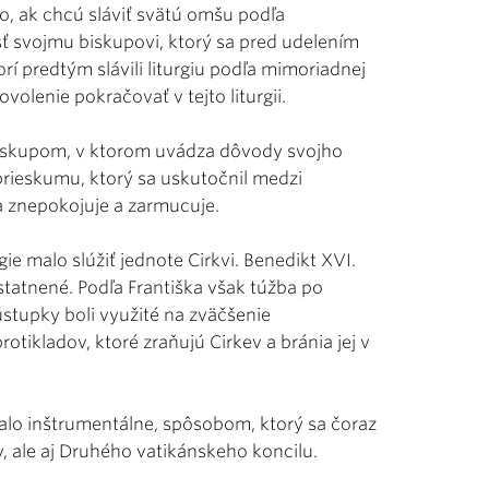
io, ak chcú sláviť svätú omšu podľa
sť svojmu biskupovi, ktorý sa pred udelením
rí predtým slávili liturgiu podľa mimoriadnej
olenie pokračovať v tejto liturgii.
 biskupom, v ktorom uvádza dôvody svojho
 prieskumu, ktorý sa uskutočnil medzi
ža znepokojuje a zarmucuje.
ie malo slúžiť jednote Cirkvi. Benedikt XVI.
statnené. Podľa Františka však túžba po
stupky boli využité na zväčšenie
rotikladov, ktoré zraňujú Cirkev a bránia jej v
alo inštrumentálne, spôsobom, ktorý sa čoraz
y, ale aj Druhého vatikánskeho koncilu.