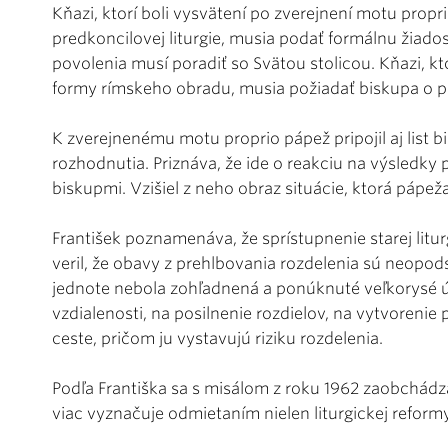
Kňazi, ktorí boli vysvätení po zverejnení motu propr
predkoncilovej liturgie, musia podať formálnu žiado
povolenia musí poradiť so Svätou stolicou. Kňazi, kto
formy rímskeho obradu, musia požiadať biskupa o pov
K zverejnenému motu proprio pápež pripojil aj list
rozhodnutia. Priznáva, že ide o reakciu na výsledky
biskupmi. Vzišiel z neho obraz situácie, ktorá pápe
František poznamenáva, že sprístupnenie starej liturg
veril, že obavy z prehlbovania rozdelenia sú neopod
jednote nebola zohľadnená a ponúknuté veľkorysé ú
vzdialenosti, na posilnenie rozdielov, na vytvorenie p
ceste, pričom ju vystavujú riziku rozdelenia.
Podľa Františka sa s misálom z roku 1962 zaobchádz
viac vyznačuje odmietaním nielen liturgickej reform