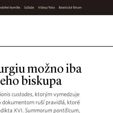
deľné homílie
Súťaže
Video/Foto
Bioetické fórum
iturgiu možno iba
neho biskupa
ionis custodes
, ktorým vymedzuje
to dokumentom ruší pravidlá, ktoré
edikta XVI.
Summorum pontificum
,