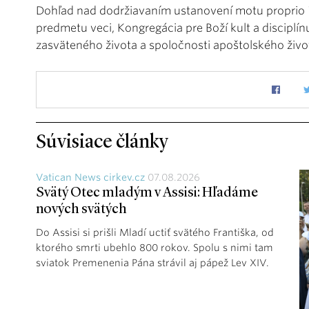
Dohľad nad dodržiavaním ustanovení motu proprio
predmetu veci, Kongregácia pre Boží kult a disciplín
zasväteného života a spoločnosti apoštolského živo
Súvisiace články
Vatican News cirkev.cz
07.08.2026
Svätý Otec mladým v Assisi: Hľadáme
nových svätých
Do Assisi si prišli Mladí uctiť svätého Františka, od
ktorého smrti ubehlo 800 rokov. Spolu s nimi tam
sviatok Premenenia Pána strávil aj pápež Lev XIV.