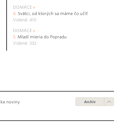
DOMÁCE
Svätci, od ktorých sa máme čo učiť
Videné: 410
DOMÁCE
Mladí mieria do Popradu
Videné: 332
cke noviny
Archív