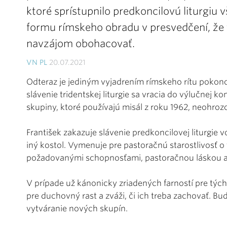
ktoré sprístupnilo predkoncilovú liturgiu
formu rímskeho obradu v presvedčení, že 
navzájom obohacovať.
VN PL
20.07.2021
Odteraz je jediným vyjadrením rímskeho rítu pokonci
slávenie tridentskej liturgie sa vracia do výlučnej 
skupiny, ktoré používajú misál z roku 1962, neohrozo
František zakazuje slávenie predkoncilovej liturgie 
iný kostol. Vymenuje pre pastoračnú starostlivosť o 
požadovanými schopnosťami, pastoračnou láskou a
V prípade už kánonicky zriadených farností pre tých
pre duchovný rast a zváži, či ich treba zachovať. Bud
vytváranie nových skupín.