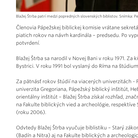
Blažej Štrba patrí medzi popredných slovenských biblistov. Snímka: P
Členovia Pápežskej biblickej komisie vrátane sekr
piatich rokov na návrh kardinála – predsedu. Po vyp
potvrdení.
Blažej Štrba sa narodil v Novej Bani v roku 1971. Za
Bystrici. V roku 1991 bol vyslaný do Ríma na štúdiu
Za pätnásť rokov štúdií na viacerých univerzitách -
univerzita Gregoriana, Pápežský biblický inštitút, H
orientálny inštitút – Blažej Štrba získal rozhľad, zn
na Fakulte biblických vied a archeológie, respektí
(roku 2006).
Odvtedy Blažej Štrba vyučuje biblistiku – Starý zá
(Badín a Nitra) aj na Fakulte biblických a archeolog