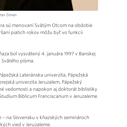
eter Zimen
etára sú menovaní Svätým Otcom na obdobie
ršaní piatich rokov môžu byť vo funkcii
 kňaza bol vysvätený 4. januára 1997 v Banskej
m Svätého písma.
 Pápežská Lateránska univerzita, Pápežská
ebrejská univerzita Jeruzalem, Pápežský
ačné vedomosti a napokon aj doktorát biblistiky
ve Studium Biblicum Franciscanum v Jeruzaleme
kon – na Slovensku v kňazských seminároch
ických vied v Jeruzaleme.