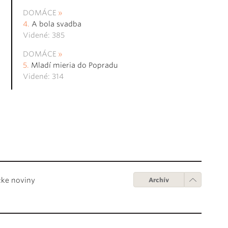
DOMÁCE
A bola svadba
Videné: 385
DOMÁCE
Mladí mieria do Popradu
Videné: 314
cke noviny
Archív