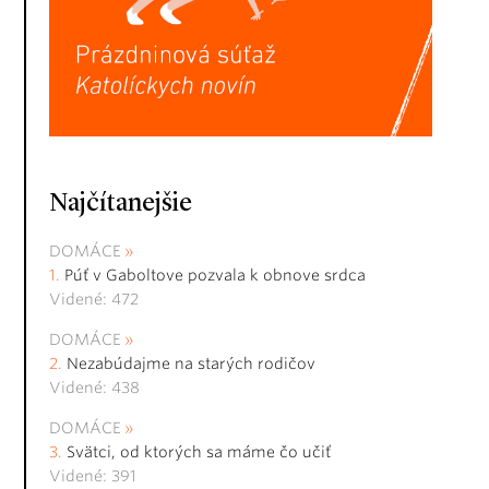
Najčítanejšie
DOMÁCE
Púť v Gaboltove pozvala k obnove srdca
Videné: 472
DOMÁCE
Nezabúdajme na starých rodičov
Videné: 438
DOMÁCE
Svätci, od ktorých sa máme čo učiť
Videné: 391