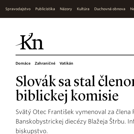
Spravodajstvo
Publicistika
Názory
Kultúra
Duchovná obnova
Ne
Domáce
Zahraničné
Vatikán
Slovák sa stal člen
biblickej komisie
Svätý Otec František vymenoval za člena P
Banskobystrickej diecézy Blažeja Štrbu. 
biskupstvo.