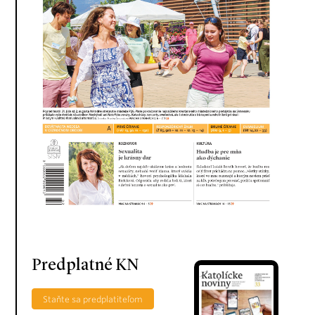
Predplatné KN
Staňte sa predplatiteľom