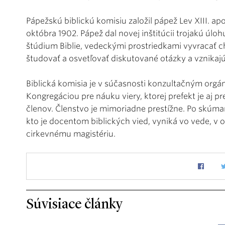
Pápežskú biblickú komisiu založil pápež Lev XIII. a
októbra 1902. Pápež dal novej inštitúcii trojakú úl
štúdium Biblie, vedeckými prostriedkami vyvracať c
študovať a osvetľovať diskutované otázky a vznikaj
Biblická komisia je v súčasnosti konzultačným orgán
Kongregáciou pre náuku viery, ktorej prefekt je aj 
členov. Členstvo je mimoriadne prestížne. Po skúma
kto je docentom biblických vied, vyniká vo vede, v o
cirkevnému magistériu.
Súvisiace články