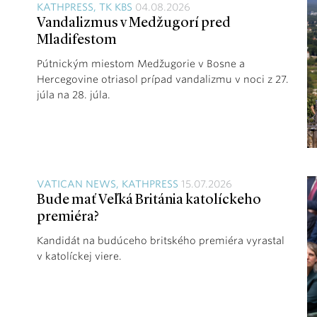
KATHPRESS, TK KBS
04.08.2026
Vandalizmus v Medžugorí pred
Mladifestom
Pútnickým miestom Medžugorie v Bosne a
Hercegovine otriasol prípad vandalizmu v noci z 27.
júla na 28. júla.
VATICAN NEWS, KATHPRESS
15.07.2026
Bude mať Veľká Británia katolíckeho
premiéra?
Kandidát na budúceho britského premiéra vyrastal
v katolíckej viere.