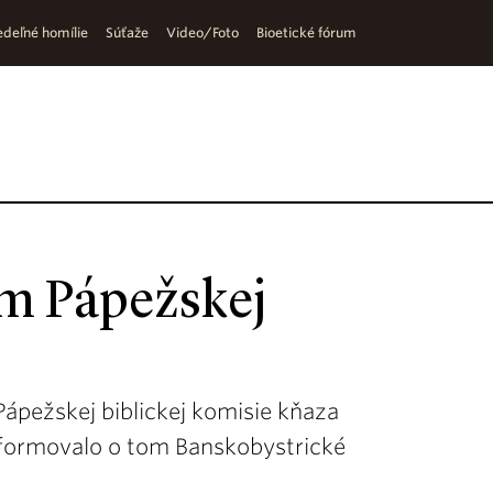
deľné homílie
Súťaže
Video/Foto
Bioetické fórum
om Pápežskej
ápežskej biblickej komisie kňaza
Informovalo o tom Banskobystrické