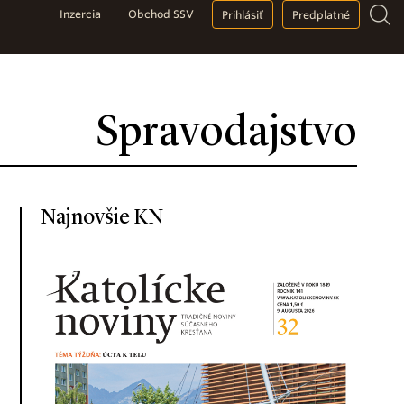
Inzercia
Obchod SSV
Prihlásiť
Predplatné
Spravodajstvo
Najnovšie KN