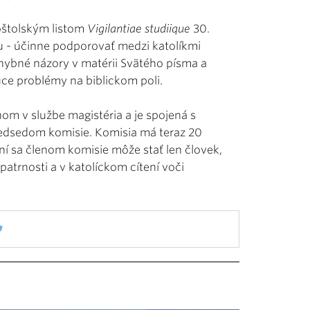
poštolským listom
Vigilantiae studiique
30.
ohu - účinne podporovať medzi katolíkmi
hybné názory v matérii Svätého písma a
úce problémy na biblickom poli.
om v službe magistéria a je spojená s
predsedom komisie. Komisia má teraz 20
ní sa členom komisie môže stať len človek,
patrnosti a v katolíckom cítení voči