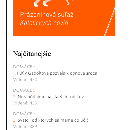
Najčítanejšie
DOMÁCE
Púť v Gaboltove pozvala k obnove srdca
Videné: 470
DOMÁCE
Nezabúdajme na starých rodičov
Videné: 435
DOMÁCE
Svätci, od ktorých sa máme čo učiť
Videné: 389