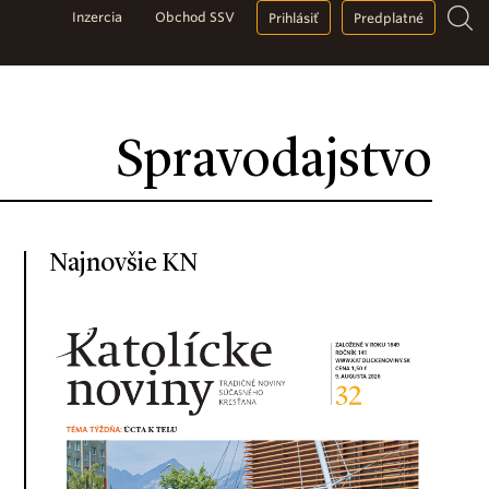
Inzercia
Obchod SSV
Prihlásiť
Predplatné
Spravodajstvo
Najnovšie KN