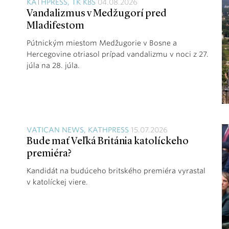
KATHPRESS, TK KBS
04.08.2026
Vandalizmus v Medžugorí pred
Mladifestom
Pútnickým miestom Medžugorie v Bosne a
Hercegovine otriasol prípad vandalizmu v noci z 27.
júla na 28. júla.
VATICAN NEWS, KATHPRESS
15.07.2026
Bude mať Veľká Británia katolíckeho
premiéra?
Kandidát na budúceho britského premiéra vyrastal
v katolíckej viere.