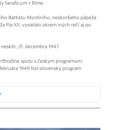
ty Seraficum v Ríme.
iho Battistu Montiniho, neskoršieho pápeža
a Pia XII. vysielalo okrem iných rečí aj po
y neskôr, 21. decembra 1947.
 štvrťhodine spolu s českým programom.
 februára 1949 bol slovenský program