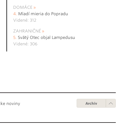
DOMÁCE
Mladí mieria do Popradu
Videné: 312
ZAHRANIČNÉ
Svätý Otec objal Lampedusu
Videné: 306
cke noviny
Archív