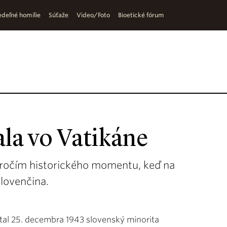
deľné homílie
Súťaže
Video/Foto
Bioetické fórum
ala vo Vatikáne
ýročím historického momentu, keď na
slovenčina.
ítal 25. decembra 1943 slovenský minorita