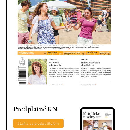
Predplatné KN
Staňte sa predplatiteľom