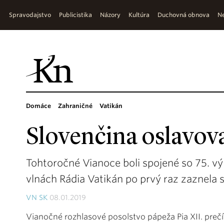
Spravodajstvo
Publicistika
Názory
Kultúra
Duchovná obnova
Ne
Domáce
Zahraničné
Vatikán
Slovenčina oslavov
Tohtoročné Vianoce boli spojené so 75. v
vlnách Rádia Vatikán po prvý raz zaznela 
VN SK
08.01.2019
Vianočné rozhlasové posolstvo pápeža Pia XII. preč