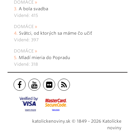
DOMÁCE
A bola svadba
Videné: 415
DOMÁCE
Svätci, od ktorých sa máme čo učiť
Videné: 397
DOMÁCE
Mladí mieria do Popradu
Videné: 318
katolickenoviny.sk © 1849 - 2026 Katolícke
noviny