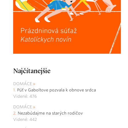
Najčítanejšie
DOMÁCE
Púť v Gaboltove pozvala k obnove srdca
Videné: 476
DOMÁCE
Nezabúdajme na starých rodičov
Videné: 442