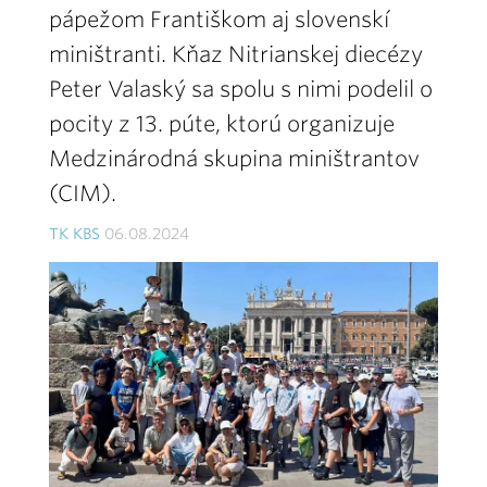
pápežom Františkom aj slovenskí
miništranti. Kňaz Nitrianskej diecézy
Peter Valaský sa spolu s nimi podelil o
pocity z 13. púte, ktorú organizuje
Medzinárodná skupina miništrantov
(CIM).
TK KBS
06.08.2024