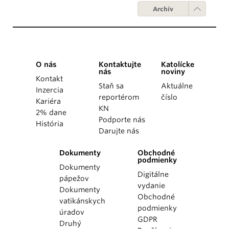
Archív
O nás
Kontaktujte
Katolícke
nás
noviny
Kontakt
Staň sa
Aktuálne
Inzercia
reportérom
číslo
Kariéra
KN
2% dane
Podporte nás
História
Darujte nás
Dokumenty
Obchodné
podmienky
Dokumenty
Digitálne
pápežov
vydanie
Dokumenty
Obchodné
vatikánskych
podmienky
úradov
GDPR
Druhý