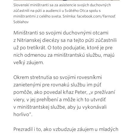
Slovenskí miništranti sa za asistencie svojich duchovných
zúčastnili na púti a audiencii u Svätého Otca spolu s
miništrantmi z celého sveta. Snímka: facebook.com/Farnosť
Soblahov
Miništranti so svojimi duchovnými otcami
z Nitrianskej diecézy sa na tejto púti zúčastnili
už po tretíkrát. O toto podujatie, ktoré je pre
nich odmenou za miništrantskú službu, majú
veľký záujem.
Okrem stretnutia so svojimi rovesníkmi
zanietenými pre rovnakú službu im púť
pomôže, ako povedal kňaz Peter, „v prežívaní
viery, v jej prehĺbení a môže ich to utvrdiť
v miništrantskej službe, aby ju vykonávali
horlivo“.
Prezradil i to, ako vzbudzuje záujem u mladých