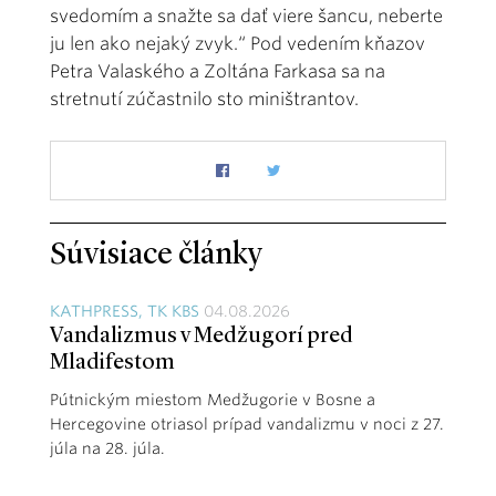
svedomím a snažte sa dať viere šancu, neberte
ju len ako nejaký zvyk.“ Pod vedením kňazov
Petra Valaského a Zoltána Farkasa sa na
stretnutí zúčastnilo sto miništrantov.
Súvisiace články
KATHPRESS, TK KBS
04.08.2026
Vandalizmus v Medžugorí pred
Mladifestom
Pútnickým miestom Medžugorie v Bosne a
Hercegovine otriasol prípad vandalizmu v noci z 27.
júla na 28. júla.