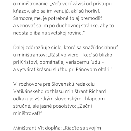
o miništrovanie. „Veľa vecí závisí od prístupu
kňazov, ako sa im venujú, akí sú horliví.
Samozrejme, je potrebné to aj premodliť
a venovať sa im po duchovnej stránke, aby to
neostalo iba na svetskej rovine.“
Ďalej zdôrazňuje ciele, ktoré sa snaží dosiahnuť
u miništrantov: „Rásť vo viere – keď sú blízko
pri Kristovi, pomáhať aj veriacemu ľudu –
a vytvárať krásnu službu pri Pánovom oltári.“
V rozhovore pre Slovenskú redakciu
Vatikánskeho rozhlasu miništrant Richard
odkazuje všetkým slovenským chlapcom
stručné, ale jasné posolstvo: „Začni
miništrovať!“
Miništrant Vít dopĺňa: „Riaďte sa svojím