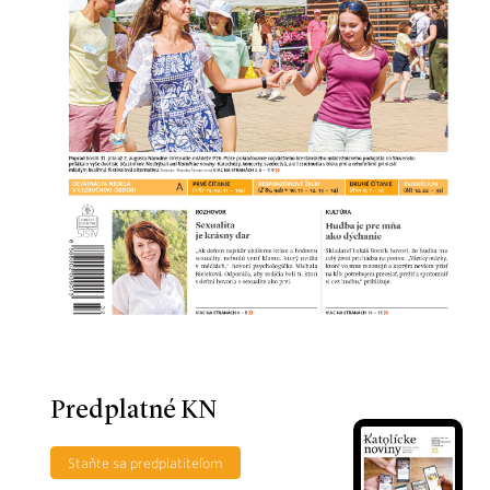
Predplatné KN
Staňte sa predplatiteľom