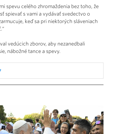
mi spevu celého zhromaždenia bez toho, že
osť spievať s vami a vydávať svedectvo o
zarmucuje, keď sa pri niektorých sláveniach
.“
zval vedúcich zborov, aby nezanedbali
ie, nábožné tance a spevy.