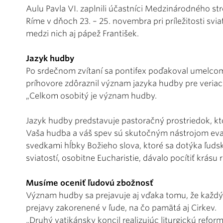
Aulu Pavla VI. zaplnili účastníci Medzinárodného st
Ríme v dňoch 23. – 25. novembra pri príležitosti svia
medzi nich aj pápež František.
Jazyk hudby
Po srdečnom zvítaní sa pontifex poďakoval umelcom 
príhovore zdôraznil význam jazyka hudby pre veriac
„Celkom osobitý je význam hudby.
Jazyk hudby predstavuje pastoračný prostriedok, ktor
Vaša hudba a váš spev sú skutočným nástrojom evanje
svedkami hĺbky Božieho slova, ktoré sa dotýka ľuds
sviatostí, osobitne Eucharistie, dávalo pocítiť krásu r
Musíme oceniť ľudovú zbožnosť
Význam hudby sa prejavuje aj vďaka tomu, že každý
prejavy zakorenené v ľude, na čo pamätá aj Cirkev.
„Druhý vatikánsky koncil realizujúc liturgickú refor