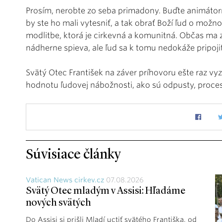
Prosím, nerobte zo seba primadony. Buďte animátor
by ste ho mali vytesniť, a tak obrať Boží ľud o možn
modlitbe, ktorá je cirkevná a komunitná. Občas ma 
nádherne spieva, ale ľud sa k tomu nedokáže pripojiť
Svätý Otec František na záver príhovoru ešte raz vy
hodnotu ľudovej nábožnosti, ako sú odpusty, proces
Súvisiace články
Vatican News cirkev.cz
07.08.2026
Svätý Otec mladým v Assisi: Hľadáme
nových svätých
Do Assisi si prišli Mladí uctiť svätého Františka, od