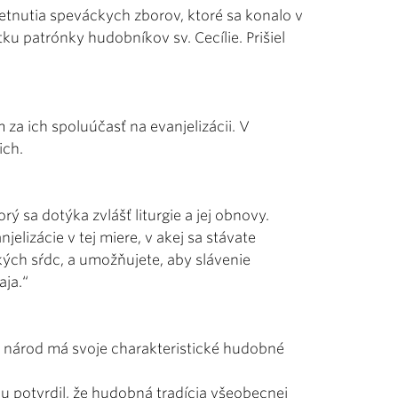
retnutia speváckych zborov, ktoré sa konalo v
tku patrónky hudobníkov sv. Cecílie. Prišiel
za ich spoluúčasť na evanjelizácii. V
ich.
ý sa dotýka zvlášť liturgie a jej obnovy.
lizácie v tej miere, v akej sa stávate
kých sŕdc, a umožňujete, aby slávenie
aja.“
 národ má svoje charakteristické hudobné
mu potvrdil, že hudobná tradícia všeobecnej