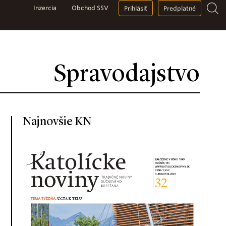
Inzercia
Obchod SSV
Prihlásiť
Predplatné
Spravodajstvo
Najnovšie KN