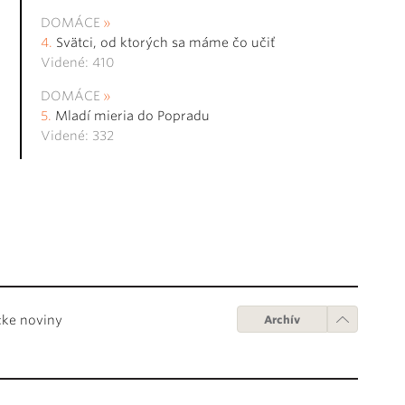
DOMÁCE
Svätci, od ktorých sa máme čo učiť
Videné: 410
DOMÁCE
Mladí mieria do Popradu
Videné: 332
cke noviny
Archív