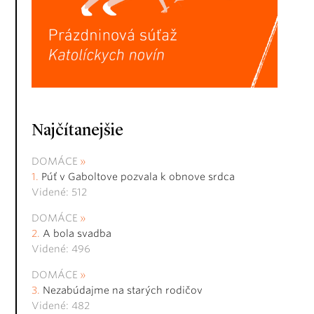
Najčítanejšie
DOMÁCE
Púť v Gaboltove pozvala k obnove srdca
Videné: 512
DOMÁCE
A bola svadba
Videné: 496
DOMÁCE
Nezabúdajme na starých rodičov
Videné: 482