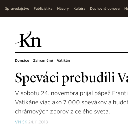
Spravodajstvo
Publicistika
Názory
Kultúra
Duchovná obnova
Ne
Domáce
Zahraničné
Vatikán
Speváci prebudili V
V sobotu 24. novembra prijal pápež Franti
Vatikáne viac ako 7 000 spevákov a hudo
chrámových zborov z celého sveta.
VN SK
24.11.2018