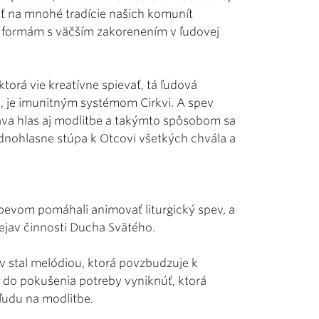
šť na mnohé tradície našich komunít
ť formám s väčším zakorenením v ľudovej
ktorá vie kreatívne spievať, tá ľudová
up, je imunitným systémom Cirkvi. A spev
áva hlas aj modlitbe a takýmto spôsobom sa
dnohlasne stúpa k Otcovi všetkých chvála a
pevom pomáhali animovať liturgický spev, a
rejav činnosti Ducha Svätého.
ev stal melódiou, ktorá povzbudzuje k
k do pokušenia potreby vyniknúť, ktorá
ľudu na modlitbe.