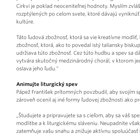
Cirkvi je poklad neoceniteľnej hodnoty. Myslím zvlá
rozptýlených po celom svete, ktoré dávajú vyniknú
kultúre.
Táto ľudová zbožnosť, ktorá sa vie kreatívne modliť, 
zbožnosť, ktorá, ako to povedal istý taliansky bisk
udržiava túto zbožnosť. Cez túto hudbu a spev sa d
vytvára skutočný medzinárodný chorál, v ktorom je
oslava jeho ľudu.“
Animujte liturgický spev
Pápež František prítomných povzbudil, aby svojím s
zároveň ocenil aj iné formy ľudovej zbožnosti ako p
„Študujete a pripravujete sa s cieľom, aby sa váš sp
modlitbe a k liturgickému sláveniu. Neupadnite vša
zatemňuje vašu snahu a znižuje aktívnu spoluúčasť 