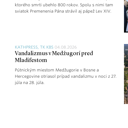
ktorého smrti ubehlo 800 rokov. Spolu s nimi tam
sviatok Premenenia Pána strávil aj pápež Lev XIV.
KATHPRESS, TK KBS
04.08.2026
Vandalizmus v Medžugorí pred
Mladifestom
Pútnickým miestom Medžugorie v Bosne a
Hercegovine otriasol prípad vandalizmu v noci z 27.
júla na 28. júla.