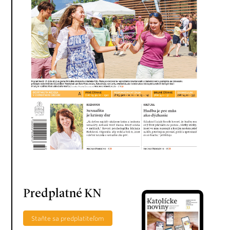
Predplatné KN
Staňte sa predplatiteľom