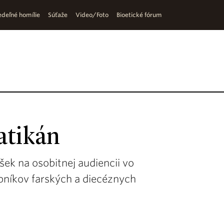
deľné homílie
Súťaže
Video/Foto
Bioetické fórum
atikán
šek na osobitnej audiencii vo
bníkov farských a diecéznych