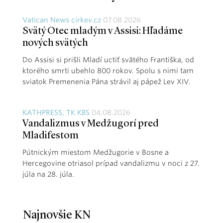
Vatican News cirkev.cz
07.08.2026
Svätý Otec mladým v Assisi: Hľadáme
nových svätých
Do Assisi si prišli Mladí uctiť svätého Františka, od
ktorého smrti ubehlo 800 rokov. Spolu s nimi tam
sviatok Premenenia Pána strávil aj pápež Lev XIV.
KATHPRESS, TK KBS
04.08.2026
Vandalizmus v Medžugorí pred
Mladifestom
Pútnickým miestom Medžugorie v Bosne a
Hercegovine otriasol prípad vandalizmu v noci z 27.
júla na 28. júla.
Najnovšie KN