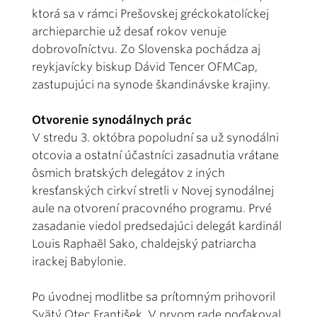
ktorá sa v rámci Prešovskej gréckokatolíckej
archieparchie už desať rokov venuje
dobrovoľníctvu. Zo Slovenska pochádza aj
reykjavícky biskup Dávid Tencer OFMCap,
zastupujúci na synode škandinávske krajiny.
Otvorenie synodálnych prác
V stredu 3. októbra popoludní sa už synodálni
otcovia a ostatní účastníci zasadnutia vrátane
ôsmich bratských delegátov z iných
kresťanských cirkví stretli v Novej synodálnej
aule na otvorení pracovného programu. Prvé
zasadanie viedol predsedajúci delegát kardinál
Louis Raphaël Sako, chaldejský patriarcha
irackej Babylonie.
Po úvodnej modlitbe sa prítomným prihovoril
Svätý Otec František. V prvom rade poďakoval