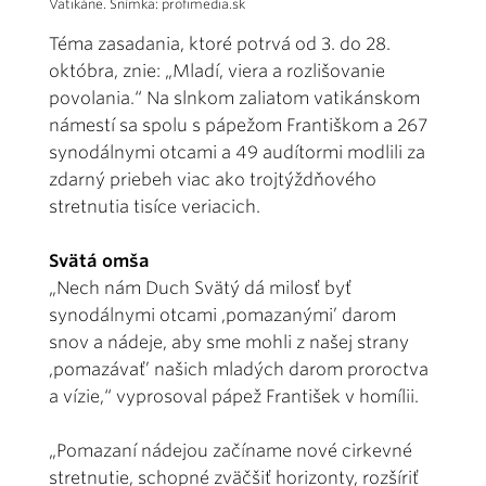
Vatikáne. Snímka: profimedia.sk
Téma zasadania, ktoré potrvá od 3. do 28.
októbra, znie: „Mladí, viera a rozlišovanie
povolania.“ Na slnkom zaliatom vatikánskom
námestí sa spolu s pápežom Františkom a 267
synodálnymi otcami a 49 audítormi modlili za
zdarný priebeh viac ako trojtýždňového
stretnutia tisíce veriacich.
Svätá omša
„Nech nám Duch Svätý dá milosť byť
synodálnymi otcami ,pomazanými’ darom
snov a nádeje, aby sme mohli z našej strany
,pomazávať’ našich mladých darom proroctva
a vízie,“ vyprosoval pápež František v homílii.
„Pomazaní nádejou začíname nové cirkevné
stretnutie, schopné zväčšiť horizonty, rozšíriť