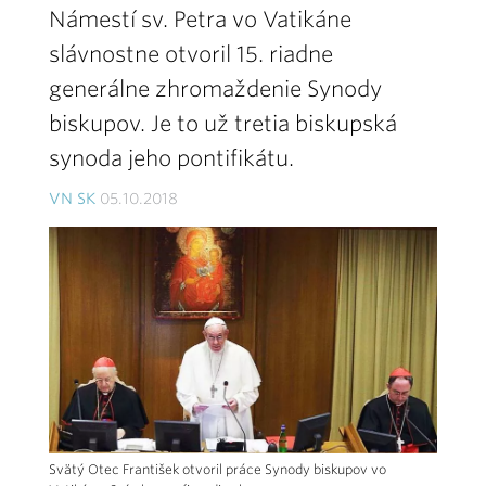
Námestí sv. Petra vo Vatikáne
slávnostne otvoril 15. riadne
generálne zhromaždenie Synody
biskupov. Je to už tretia biskupská
synoda jeho pontifikátu.
VN SK
05.10.2018
Svätý Otec František otvoril práce Synody biskupov vo