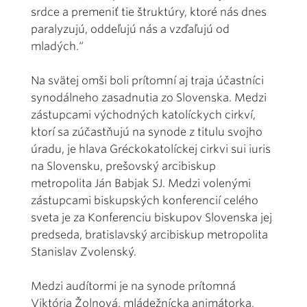
srdce a premeniť tie štruktúry, ktoré nás dnes
paralyzujú, oddeľujú nás a vzďaľujú od
mladých.“
Na svätej omši boli prítomní aj traja účastníci
synodálneho zasadnutia zo Slovenska. Medzi
zástupcami východných katolíckych cirkví,
ktorí sa zúčastňujú na synode z titulu svojho
úradu, je hlava Gréckokatolíckej cirkvi sui iuris
na Slovensku, prešovský arcibiskup
metropolita Ján Babjak SJ. Medzi volenými
zástupcami biskupských konferencií celého
sveta je za Konferenciu biskupov Slovenska jej
predseda, bratislavský arcibiskup metropolita
Stanislav Zvolenský.
Medzi audítormi je na synode prítomná
Viktória Žolnová, mládežnícka animátorka,