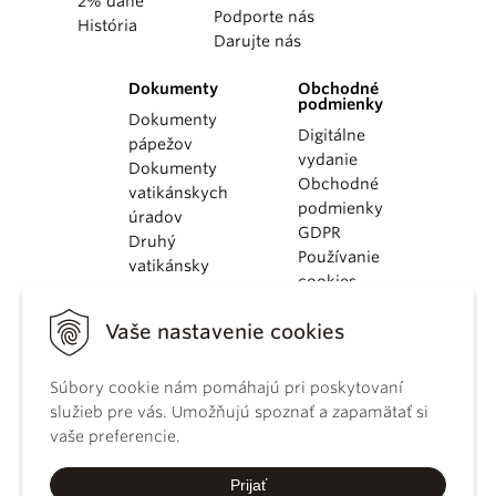
2% dane
Podporte nás
História
Darujte nás
Dokumenty
Obchodné
podmienky
Dokumenty
Digitálne
pápežov
vydanie
Dokumenty
Obchodné
vatikánskych
podmienky
úradov
GDPR
Druhý
Používanie
vatikánsky
cookies
koncil
Dokumenty
Vaše nastavenie cookies
KBS
Kódex
Súbory cookie nám pomáhajú pri poskytovaní
kánonického
služieb pre vás. Umožňujú spoznať a zapamätať si
práva
vaše preferencie.
Katechizmus
Katolíckej
Prijať
cirkvi