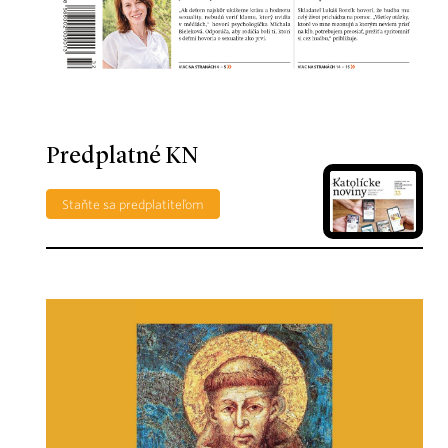
Predplatné KN
Staňte sa predplatiteľom