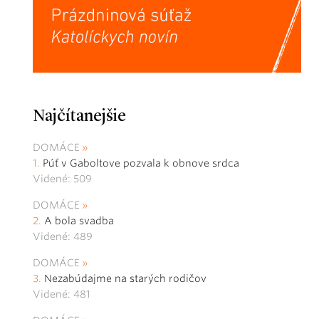
Najčítanejšie
DOMÁCE
Púť v Gaboltove pozvala k obnove srdca
Videné: 509
DOMÁCE
A bola svadba
Videné: 489
DOMÁCE
Nezabúdajme na starých rodičov
Videné: 481