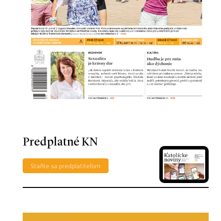
Predplatné KN
Staňte sa predplatiteľom