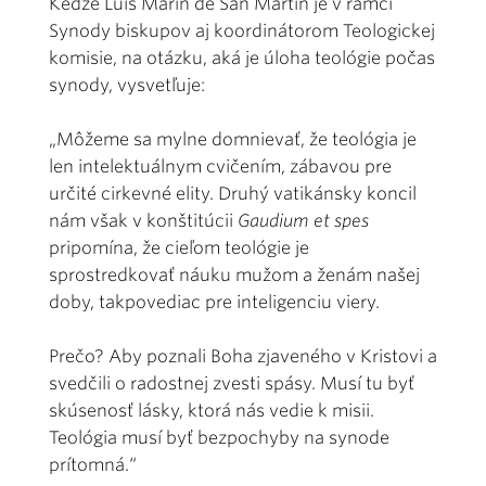
Keďže Luis Marín de San Martín je v rámci
Synody biskupov aj koordinátorom Teologickej
komisie, na otázku, aká je úloha teológie počas
synody, vysvetľuje:
„Môžeme sa mylne domnievať, že teológia je
len intelektuálnym cvičením, zábavou pre
určité cirkevné elity. Druhý vatikánsky koncil
nám však v konštitúcii
Gaudium et spes
pripomína, že cieľom teológie je
sprostredkovať náuku mužom a ženám našej
doby, takpovediac pre inteligenciu viery.
Prečo? Aby poznali Boha zjaveného v Kristovi a
svedčili o radostnej zvesti spásy. Musí tu byť
skúsenosť lásky, ktorá nás vedie k misii.
Teológia musí byť bezpochyby na synode
prítomná.“