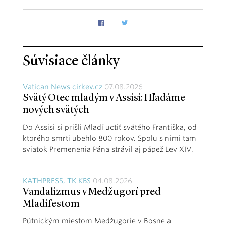
Súvisiace články
Vatican News cirkev.cz
07.08.2026
Svätý Otec mladým v Assisi: Hľadáme
nových svätých
Do Assisi si prišli Mladí uctiť svätého Františka, od
ktorého smrti ubehlo 800 rokov. Spolu s nimi tam
sviatok Premenenia Pána strávil aj pápež Lev XIV.
KATHPRESS, TK KBS
04.08.2026
Vandalizmus v Medžugorí pred
Mladifestom
Pútnickým miestom Medžugorie v Bosne a