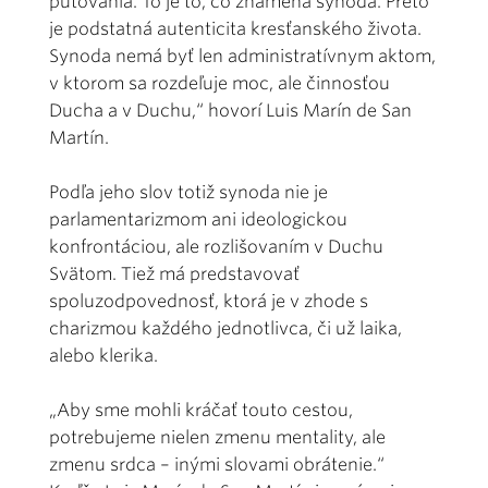
putovania. To je to, čo znamená synoda. Preto
je podstatná autenticita kresťanského života.
Synoda nemá byť len administratívnym aktom,
v ktorom sa rozdeľuje moc, ale činnosťou
Ducha a v Duchu,“ hovorí Luis Marín de San
Martín.
Podľa jeho slov totiž synoda nie je
parlamentarizmom ani ideologickou
konfrontáciou, ale rozlišovaním v Duchu
Svätom. Tiež má predstavovať
spoluzodpovednosť, ktorá je v zhode s
charizmou každého jednotlivca, či už laika,
alebo klerika.
„Aby sme mohli kráčať touto cestou,
potrebujeme nielen zmenu mentality, ale
zmenu srdca – inými slovami obrátenie.“