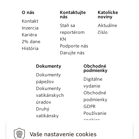
O nás
Kontaktujte
Katolícke
nás
noviny
Kontakt
Staň sa
Aktuálne
Inzercia
reportérom
číslo
Kariéra
KN
2% dane
Podporte nás
História
Darujte nás
Dokumenty
Obchodné
podmienky
Dokumenty
Digitálne
pápežov
vydanie
Dokumenty
Obchodné
vatikánskych
podmienky
úradov
GDPR
Druhý
Používanie
vatikánsky
cookies
koncil
Dokumenty
Vaše nastavenie cookies
KBS