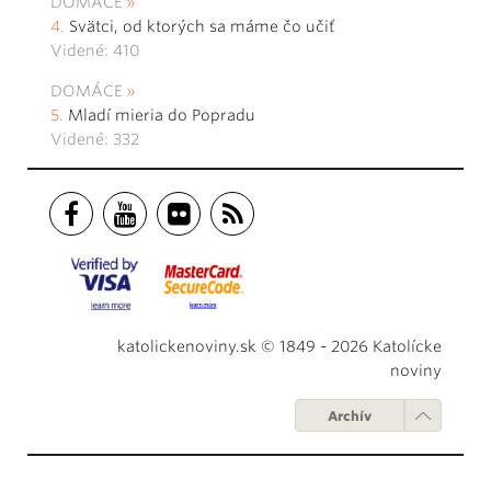
DOMÁCE
Svätci, od ktorých sa máme čo učiť
Videné: 410
DOMÁCE
Mladí mieria do Popradu
Videné: 332
katolickenoviny.sk © 1849 - 2026 Katolícke
noviny
Archív