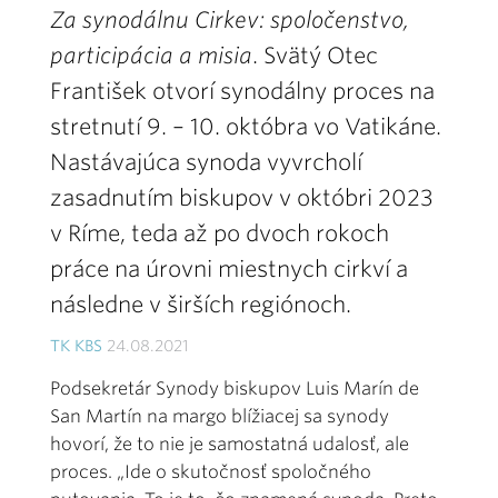
Za synodálnu Cirkev: spoločenstvo,
participácia a misia
. Svätý Otec
František otvorí synodálny proces na
stretnutí 9. – 10. októbra vo Vatikáne.
Nastávajúca synoda vyvrcholí
zasadnutím biskupov v októbri 2023
v Ríme, teda až po dvoch rokoch
práce na úrovni miestnych cirkví a
následne v širších regiónoch.
TK KBS
24.08.2021
Podsekretár Synody biskupov Luis Marín de
San Martín na margo blížiacej sa synody
hovorí, že to nie je samostatná udalosť, ale
proces. „Ide o skutočnosť spoločného