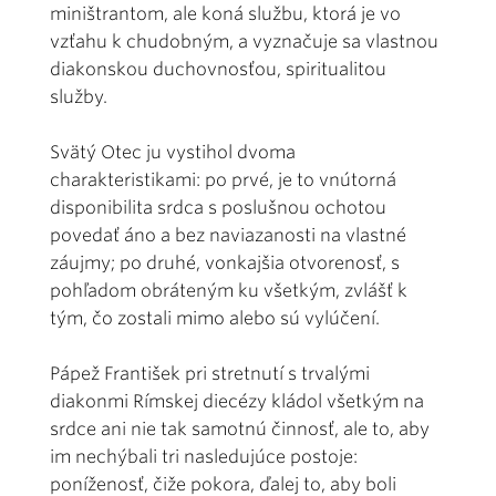
miništrantom, ale koná službu, ktorá je vo
vzťahu k chudobným, a vyznačuje sa vlastnou
diakonskou duchovnosťou, spiritualitou
služby.
Svätý Otec ju vystihol dvoma
charakteristikami: po prvé, je to vnútorná
disponibilita srdca s poslušnou ochotou
povedať áno a bez naviazanosti na vlastné
záujmy; po druhé, vonkajšia otvorenosť, s
pohľadom obráteným ku všetkým, zvlášť k
tým, čo zostali mimo alebo sú vylúčení.
Pápež František pri stretnutí s trvalými
diakonmi Rímskej diecézy kládol všetkým na
srdce ani nie tak samotnú činnosť, ale to, aby
im nechýbali tri nasledujúce postoje:
poníženosť, čiže pokora, ďalej to, aby boli