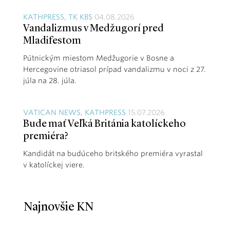
KATHPRESS, TK KBS
04.08.2026
Vandalizmus v Medžugorí pred
Mladifestom
Pútnickým miestom Medžugorie v Bosne a
Hercegovine otriasol prípad vandalizmu v noci z 27.
júla na 28. júla.
VATICAN NEWS, KATHPRESS
15.07.2026
Bude mať Veľká Británia katolíckeho
premiéra?
Kandidát na budúceho britského premiéra vyrastal
v katolíckej viere.
Najnovšie KN