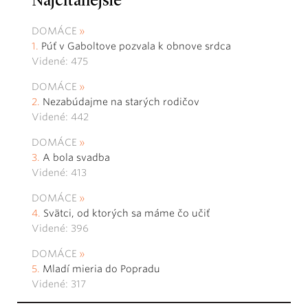
Najčítanejšie
DOMÁCE
Púť v Gaboltove pozvala k obnove srdca
Videné: 475
DOMÁCE
Nezabúdajme na starých rodičov
Videné: 442
DOMÁCE
A bola svadba
Videné: 413
DOMÁCE
Svätci, od ktorých sa máme čo učiť
Videné: 396
DOMÁCE
Mladí mieria do Popradu
Videné: 317