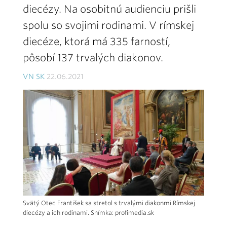
diecézy. Na osobitnú audienciu prišli
spolu so svojimi rodinami. V rímskej
diecéze, ktorá má 335 farností,
pôsobí 137 trvalých diakonov.
VN SK
22.06.2021
Svätý Otec František sa stretol s trvalými diakonmi Rímskej
diecézy a ich rodinami. Snímka: profimedia.sk