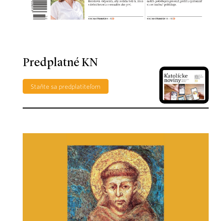
Predplatné KN
Staňte sa predplatiteľom