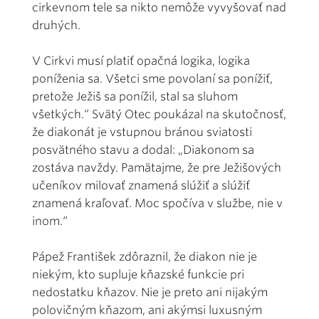
cirkevnom tele sa nikto nemôže vyvyšovať nad
druhých.
V Cirkvi musí platiť opačná logika, logika
poníženia sa. Všetci sme povolaní sa ponížiť,
pretože Ježiš sa ponížil, stal sa sluhom
všetkých.“ Svätý Otec poukázal na skutočnosť,
že diakonát je vstupnou bránou sviatosti
posvätného stavu a dodal: „Diakonom sa
zostáva navždy. Pamätajme, že pre Ježišových
učeníkov milovať znamená slúžiť a slúžiť
znamená kraľovať. Moc spočíva v službe, nie v
inom.“
Pápež František zdôraznil, že diakon nie je
niekým, kto supluje kňazské funkcie pri
nedostatku kňazov. Nie je preto ani nijakým
polovičným kňazom, ani akýmsi luxusným