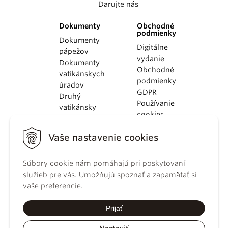
Darujte nás
Dokumenty
Obchodné
podmienky
Dokumenty
Digitálne
pápežov
vydanie
Dokumenty
Obchodné
vatikánskych
podmienky
úradov
GDPR
Druhý
Používanie
vatikánsky
cookies
koncil
Dokumenty
Vaše nastavenie cookies
KBS
Kódex
Súbory cookie nám pomáhajú pri poskytovaní
kánonického
služieb pre vás. Umožňujú spoznať a zapamätať si
práva
vaše preferencie.
Katechizmus
Katolíckej
Prijať
cirkvi