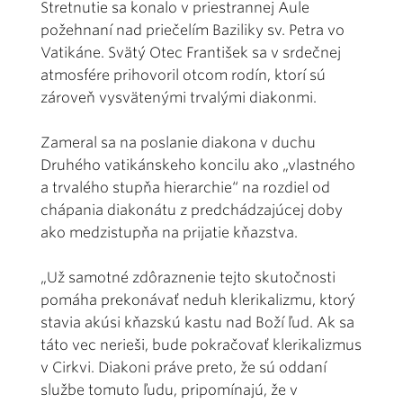
Stretnutie sa konalo v priestrannej Aule
požehnaní nad priečelím Baziliky sv. Petra vo
Vatikáne. Svätý Otec František sa v srdečnej
atmosfére prihovoril otcom rodín, ktorí sú
zároveň vysvätenými trvalými diakonmi.
Zameral sa na poslanie diakona v duchu
Druhého vatikánskeho koncilu ako „vlastného
a trvalého stupňa hierarchie“ na rozdiel od
chápania diakonátu z predchádzajúcej doby
ako medzistupňa na prijatie kňazstva.
„Už samotné zdôraznenie tejto skutočnosti
pomáha prekonávať neduh klerikalizmu, ktorý
stavia akúsi kňazskú kastu nad Boží ľud. Ak sa
táto vec nerieši, bude pokračovať klerikalizmus
v Cirkvi. Diakoni práve preto, že sú oddaní
službe tomuto ľudu, pripomínajú, že v