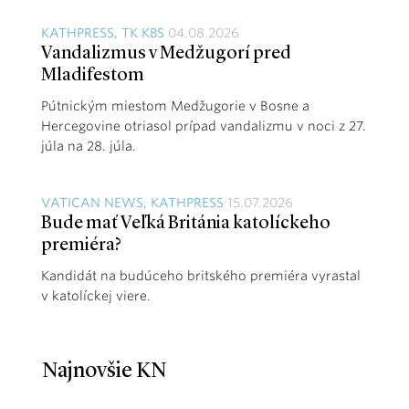
KATHPRESS, TK KBS
04.08.2026
Vandalizmus v Medžugorí pred
Mladifestom
Pútnickým miestom Medžugorie v Bosne a
Hercegovine otriasol prípad vandalizmu v noci z 27.
júla na 28. júla.
VATICAN NEWS, KATHPRESS
15.07.2026
Bude mať Veľká Británia katolíckeho
premiéra?
Kandidát na budúceho britského premiéra vyrastal
v katolíckej viere.
Najnovšie KN