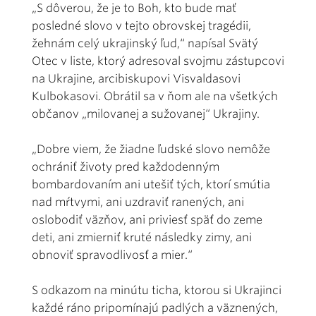
„S dôverou, že je to Boh, kto bude mať
posledné slovo v tejto obrovskej tragédii,
žehnám celý ukrajinský ľud,“ napísal Svätý
Otec v liste, ktorý adresoval svojmu zástupcovi
na Ukrajine, arcibiskupovi Visvaldasovi
Kulbokasovi. Obrátil sa v ňom ale na všetkých
občanov „milovanej a sužovanej“ Ukrajiny.
„Dobre viem, že žiadne ľudské slovo nemôže
ochrániť životy pred každodenným
bombardovaním ani utešiť tých, ktorí smútia
nad mŕtvymi, ani uzdraviť ranených, ani
oslobodiť väzňov, ani priviesť späť do zeme
deti, ani zmierniť kruté následky zimy, ani
obnoviť spravodlivosť a mier.“
S odkazom na minútu ticha, ktorou si Ukrajinci
každé ráno pripomínajú padlých a väznených,