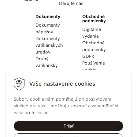
Darujte nás
Dokumenty
Obchodné
podmienky
Dokumenty
Digitálne
pápežov
vydanie
Dokumenty
Obchodné
vatikánskych
podmienky
úradov
GDPR
Druhý
Používanie
vatikánsky
cookies
koncil
Dokumenty
Vaše nastavenie cookies
KBS
Kódex
Súbory cookie nám pomáhajú pri poskytovaní
kánonického
služieb pre vás. Umožňujú spoznať a zapamätať si
práva
vaše preferencie.
Katechizmus
Katolíckej
Prijať
cirkvi