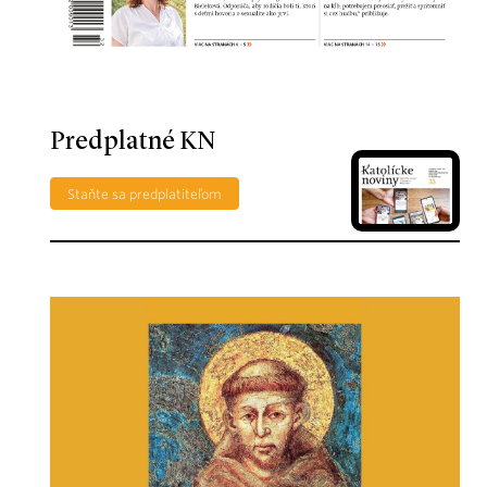
Predplatné KN
Staňte sa predplatiteľom