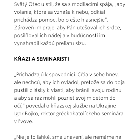
Svätý Otec uistil, že sa s modliacimi spája, „aby
volanie, ktoré sa vznáša k nebu, odkiaľ
prichádza pomoc, bolo ešte hlasnejšie“.
Zároveň im praje, aby Pán utešoval ich srdce,
posilňoval ich nádej a v budúcnosti im
vynahradil každú preliatu slzu.
KŇAZI A SEMINARISTI
„Prichádzajú k spovednici. Cítia v sebe hnev,
ale nechcú, aby ich ovládol, pretože sa do boja
pustili z lásky k vlasti, aby bránili svoju rodinu
a aby sa raz mohli pozrieť svojim deťom do
očí,“ povedal o kňazskej službe na Ukrajine
Igor Bojko, rektor gréckokatolíckeho seminára
v Ľvove.
„Nie je to ľahké, sme unavení, ale nemáme na