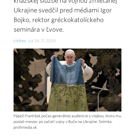
kňazskej službe na vojnou zmietanej
Ukrajine svedčil pred médiami Igor
Bojko, rektor gréckokatolíckeho
seminára v Ľvove.
cirkev .cz
26.11.2024
Pápež František počas generálnej audiencie s vlajkou, ktorú mu
poslali mesiac po začatí vojny z Buče na Ukrajine. Snímka:
profimedia.sk