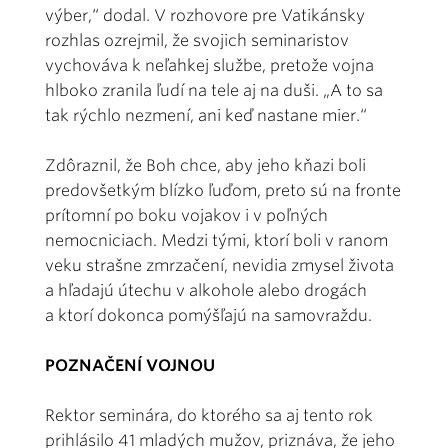
výber,“ dodal. V rozhovore pre Vatikánsky
rozhlas ozrejmil, že svojich seminaristov
vychováva k neľahkej službe, pretože vojna
hlboko zranila ľudí na tele aj na duši. „A to sa
tak rýchlo nezmení, ani keď nastane mier.“
Zdôraznil, že Boh chce, aby jeho kňazi boli
predovšetkým blízko ľuďom, preto sú na fronte
prítomní po boku vojakov i v poľných
nemocniciach. Medzi tými, ktorí boli v ranom
veku strašne zmrzačení, nevidia zmysel života
a hľadajú útechu v alkohole alebo drogách
a ktorí dokonca pomýšľajú na samovraždu.
POZNAČENÍ VOJNOU
Rektor seminára, do ktorého sa aj tento rok
prihlásilo 41 mladých mužov, priznáva, že jeho