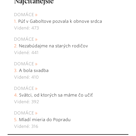
Najčítanejšie
DOMÁCE
Púť v Gaboltove pozvala k obnove srdca
Videné: 473
DOMÁCE
Nezabúdajme na starých rodičov
Videné: 441
DOMÁCE
A bola svadba
Videné: 410
DOMÁCE
Svätci, od ktorých sa máme čo učiť
Videné: 392
DOMÁCE
Mladí mieria do Popradu
Videné: 316