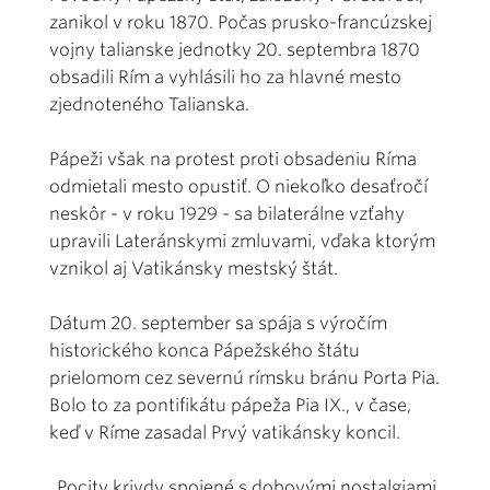
zanikol v roku 1870. Počas prusko-francúzskej
vojny talianske jednotky 20. septembra 1870
obsadili Rím a vyhlásili ho za hlavné mesto
zjednoteného Talianska.
Pápeži však na protest proti obsadeniu Ríma
odmietali mesto opustiť. O niekoľko desaťročí
neskôr - v roku 1929 - sa bilaterálne vzťahy
upravili Lateránskymi zmluvami, vďaka ktorým
vznikol aj Vatikánsky mestský štát.
Dátum 20. september sa spája s výročím
historického konca Pápežského štátu
prielomom cez severnú rímsku bránu Porta Pia.
Bolo to za pontifikátu pápeža Pia IX., v čase,
keď v Ríme zasadal Prvý vatikánsky koncil.
„Pocity krivdy spojené s dobovými nostalgiami