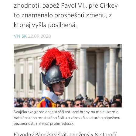
zhodnotil pápež Pavol VI., pre Cirkev
to znamenalo prospešnú zmenu, z
ktorej vyšla posilnená.
VN SK
22.09.2020
Švajčiarska garda dnes stráži vstupné brány na malé územie
Vatikánskeho mestského štátu a zároveň sa stará o pápežovu
bezpečnosť. Snímka: profimedia.sk
Pôvodný Pápežský štát, založený v 8. storočí,