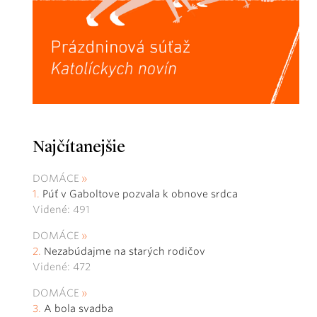
Najčítanejšie
DOMÁCE
Púť v Gaboltove pozvala k obnove srdca
Videné: 491
DOMÁCE
Nezabúdajme na starých rodičov
Videné: 472
DOMÁCE
A bola svadba