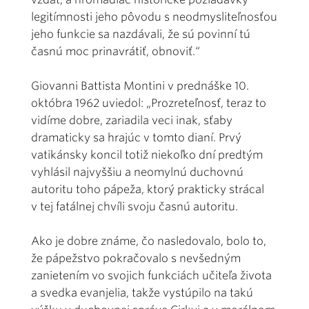
legitímnosti jeho pôvodu s neodmysliteľnosťou
jeho funkcie sa nazdávali, že sú povinní tú
časnú moc prinavrátiť, obnoviť.“
Giovanni Battista Montini v prednáške 10.
októbra 1962 uviedol: „Prozreteľnosť, teraz to
vidíme dobre, zariadila veci inak, sťaby
dramaticky sa hrajúc v tomto dianí. Prvý
vatikánsky koncil totiž niekoľko dní predtým
vyhlásil najvyššiu a neomylnú duchovnú
autoritu toho pápeža, ktorý prakticky strácal
v tej fatálnej chvíli svoju časnú autoritu.
Ako je dobre známe, čo nasledovalo, bolo to,
že pápežstvo pokračovalo s nevšedným
zanietením vo svojich funkciách učiteľa života
a svedka evanjelia, takže vystúpilo na takú