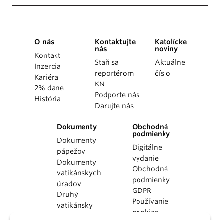
O nás
Kontaktujte
Katolícke
nás
noviny
Kontakt
Staň sa
Aktuálne
Inzercia
reportérom
číslo
Kariéra
KN
2% dane
Podporte nás
História
Darujte nás
Dokumenty
Obchodné
podmienky
Dokumenty
Digitálne
pápežov
vydanie
Dokumenty
Obchodné
vatikánskych
podmienky
úradov
GDPR
Druhý
Používanie
vatikánsky
cookies
koncil