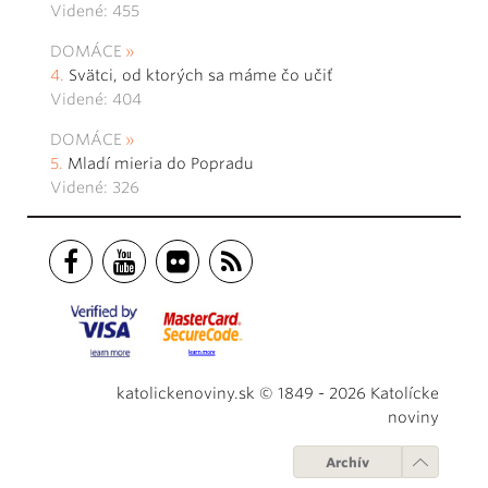
Videné: 455
DOMÁCE
Svätci, od ktorých sa máme čo učiť
Videné: 404
DOMÁCE
Mladí mieria do Popradu
Videné: 326
katolickenoviny.sk © 1849 - 2026 Katolícke
noviny
Archív