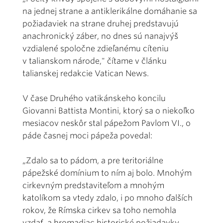
na jednej strane a antiklerikálne domáhanie sa
požiadaviek na strane druhej predstavujú
anachronický záber, no dnes sú nanajvýš
vzdialené spoločne zdieľanému cíteniu
v talianskom národe," čítame v článku
talianskej redakcie Vatican News.
V čase Druhého vatikánskeho koncilu
Giovanni Battista Montini, ktorý sa o niekoľko
mesiacov neskôr stal pápežom Pavlom VI., o
páde časnej moci pápeža povedal:
„Zdalo sa to pádom, a pre teritoriálne
pápežské domínium to ním aj bolo. Mnohým
cirkevným predstaviteľom a mnohým
katolíkom sa vtedy zdalo, i po mnoho ďalších
rokov, že Rímska cirkev sa toho nemohla
vzdať, a hromadiac historické požiadavky