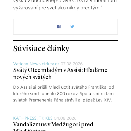
výšku v duchovnej správe Cirkvi a v morálnom
vyžarovaní pre svet ako nikdy predtým.“
Súvisiace články
Vatican News cirkev.cz
07.08.2026
Svätý Otec mladým v Assisi: Hľadáme
nových svätých
Do Assisi si prišli Mladí uctiť svätého Františka, od
ktorého smrti ubehlo 800 rokov. Spolu s nimi tam
sviatok Premenenia Pána strávil aj pápež Lev XIV.
KATHPRESS, TK KBS
04.08.2026
Vandalizmus v Medžugorí pred