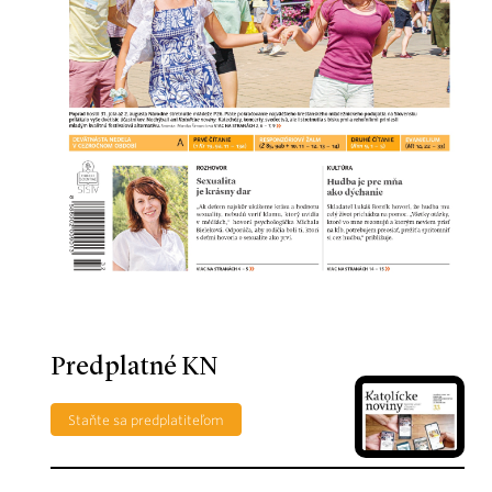
Predplatné KN
Staňte sa predplatiteľom