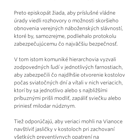
Preto episkopát žiada, aby príslušné vládne
úrady viedli rozhovory o možnosti skoršieho
obnovenia verejných náboženských slávností,
ktoré by, samozrejme, podliehalo protokolu
zabezpečujúcemu čo najväčšiu bezpečnosť.
V tom istom komuniké hierarchovia vyzvali
zodpovedných ľudí v jednotlivých farnostiach,
aby zabezpečili čo najdlhšie otvorenie kostolov
počas sviatočných dní a vítali v nich veriacich,
ktorí by sa jednotlivo alebo s najbližšími
príbuznými prišli modliť, zapáliť sviečku alebo
priniesť milodar núdznym.
Tiež odporúčajú, aby veriaci mohli na Vianoce
navštíviť jasličky v kostoloch pri zachovaní
všetkých preventívnych opatrení na