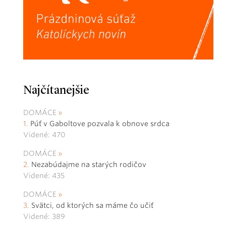
Najčítanejšie
DOMÁCE
Púť v Gaboltove pozvala k obnove srdca
Videné: 470
DOMÁCE
Nezabúdajme na starých rodičov
Videné: 435
DOMÁCE
Svätci, od ktorých sa máme čo učiť
Videné: 389