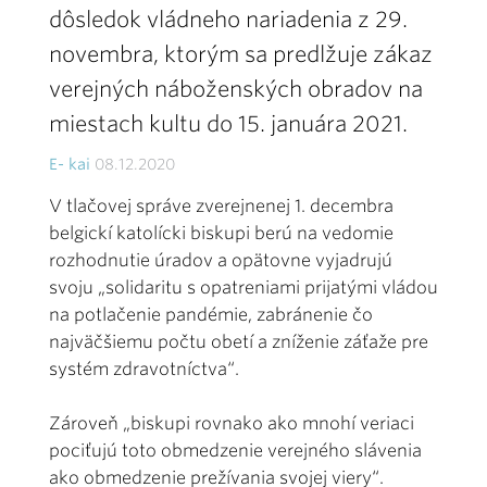
dôsledok vládneho nariadenia z 29.
novembra, ktorým sa predlžuje zákaz
verejných náboženských obradov na
miestach kultu do 15. januára 2021.
E- kai
08.12.2020
V tlačovej správe zverejnenej 1. decembra
belgickí katolícki biskupi berú na vedomie
rozhodnutie úradov a opätovne vyjadrujú
svoju „solidaritu s opatreniami prijatými vládou
na potlačenie pandémie, zabránenie čo
najväčšiemu počtu obetí a zníženie záťaže pre
systém zdravotníctva“.
Zároveň „biskupi rovnako ako mnohí veriaci
pociťujú toto obmedzenie verejného slávenia
ako obmedzenie prežívania svojej viery“.