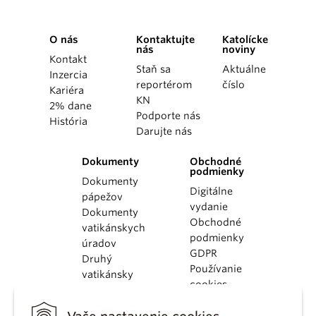
O nás
Kontaktujte
Katolícke
nás
noviny
Kontakt
Staň sa
Aktuálne
Inzercia
reportérom
číslo
Kariéra
KN
2% dane
Podporte nás
História
Darujte nás
Dokumenty
Obchodné
podmienky
Dokumenty
Digitálne
pápežov
vydanie
Dokumenty
Obchodné
vatikánskych
podmienky
úradov
GDPR
Druhý
Používanie
vatikánsky
cookies
koncil
Dokumenty