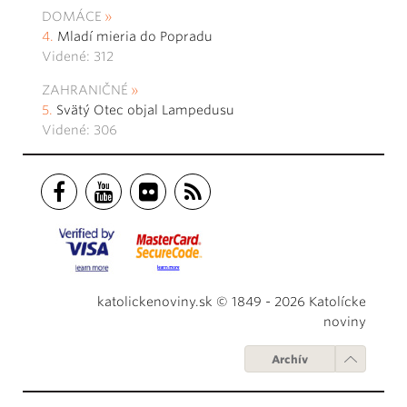
DOMÁCE
Mladí mieria do Popradu
Videné: 312
ZAHRANIČNÉ
Svätý Otec objal Lampedusu
Videné: 306
katolickenoviny.sk © 1849 - 2026 Katolícke
noviny
Archív