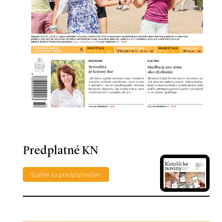
Predplatné KN
Staňte sa predplatiteľom