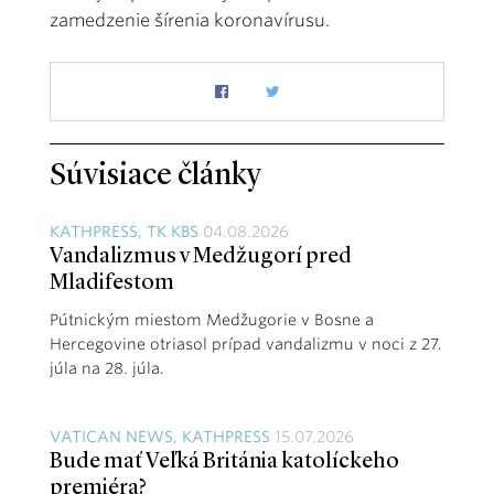
zamedzenie šírenia koronavírusu.
Súvisiace články
KATHPRESS, TK KBS
04.08.2026
Vandalizmus v Medžugorí pred
Mladifestom
Pútnickým miestom Medžugorie v Bosne a
Hercegovine otriasol prípad vandalizmu v noci z 27.
júla na 28. júla.
VATICAN NEWS, KATHPRESS
15.07.2026
Bude mať Veľká Británia katolíckeho
premiéra?