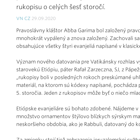
rukopisu o celých šesť storočí.
VN CZ
29.09.2020
Pravoslávny kláštor Abba Garima bol založený pravd
mnohokrát vypálený a znova založený. Zachovali sa
obsahujúce všetky štyri evanjeliá napísané v klasicke
Význam nového datovania pre Vatikánsky rozhlas vys
starovekú Etiópiu, páter Rafał Zarzeczna, SJ, z Pápe
„rukopisy boli v posledných rokoch preskúmané uhl
materiál, na ktorom sú kódexy napísané, pochádza 
5. storočia. Jeden z rukopisov môže byť o niečo mladš
Etiópske evanjeliáre sú bohato zdobené. Nájdeme v ni
množstvo ornamentov štýlovo blízkych sýrskym ma
neskoršieho obdobia, ako je Rabbuli, datovaný do ko
Za zmienku stojí tiež zobrazenie jeruzalemskej sväty