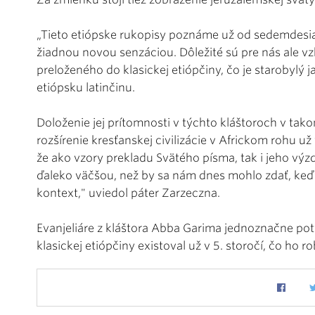
„Tieto etiópske rukopisy poznáme už od sedemdesiat
žiadnou novou senzáciou. Dôležité sú pre nás ale v
preloženého do klasickej etiópčiny, čo je starobylý 
etiópsku latinčinu.
Doloženie jej prítomnosti v týchto kláštoroch v t
rozšírenie kresťanskej civilizácie v Africkom rohu už 
že ako vzory prekladu Svätého písma, tak i jeho vý
ďaleko väčšou, než by sa nám dnes mohlo zdať, ke
kontext," uviedol páter Zarzeczna.
Evanjeliáre z kláštora Abba Garima jednoznačne po
klasickej etiópčiny existoval už v 5. storočí, čo ho r