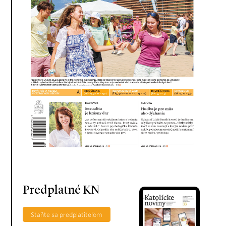
Predplatné KN
Staňte sa predplatiteľom