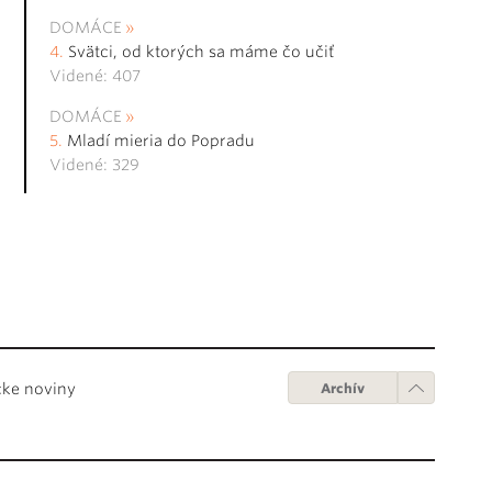
DOMÁCE
Svätci, od ktorých sa máme čo učiť
Videné: 407
DOMÁCE
Mladí mieria do Popradu
Videné: 329
cke noviny
Archív