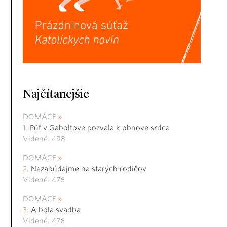
Najčítanejšie
DOMÁCE
Púť v Gaboltove pozvala k obnove srdca
Videné: 498
DOMÁCE
Nezabúdajme na starých rodičov
Videné: 476
DOMÁCE
A bola svadba
Videné: 476