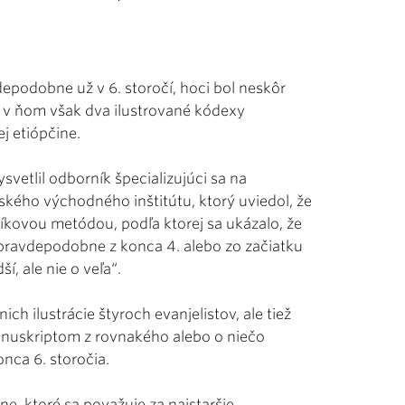
epodobne už v 6. storočí, hoci bol neskôr
 v ňom však dva ilustrované kódexy
j etiópčine.
vetlil odborník špecializujúci sa na
žského východného inštitútu, ktorý uviedol, že
íkovou metódou, podľa ktorej sa ukázalo, že
pravdepodobne z konca 4. alebo zo začiatku
í, ale nie o veľa“.
ch ilustrácie štyroch evanjelistov, ale tiež
nuskriptom z rovnakého alebo o niečo
nca 6. storočia.
ne, ktoré sa považuje za najstaršie.