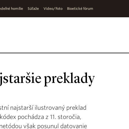
deľné homílie
Súťaže
Video/Foto
Bioetické fórum
ajstaršie preklady
tní najstarší ilustrovaný preklad
kódex pochádza z 11. storočia,
etódou však posunul datovanie