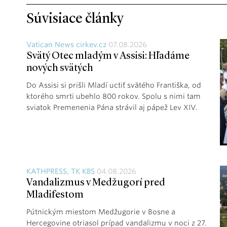
Súvisiace články
Vatican News cirkev.cz
07.08.2026
Svätý Otec mladým v Assisi: Hľadáme
nových svätých
Do Assisi si prišli Mladí uctiť svätého Františka, od
ktorého smrti ubehlo 800 rokov. Spolu s nimi tam
sviatok Premenenia Pána strávil aj pápež Lev XIV.
KATHPRESS, TK KBS
04.08.2026
Vandalizmus v Medžugorí pred
Mladifestom
Pútnickým miestom Medžugorie v Bosne a
Hercegovine otriasol prípad vandalizmu v noci z 27.