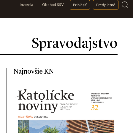
Inzercia
Obchod SSV
Prihlásiť
Predplatné
Spravodajstvo
Najnovšie KN