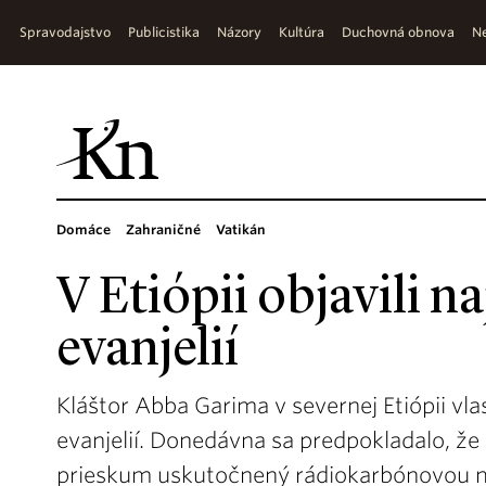
Spravodajstvo
Publicistika
Názory
Kultúra
Duchovná obnova
Ne
Domáce
Zahraničné
Vatikán
V Etiópii objavili n
evanjelií
Kláštor Abba Garima v severnej Etiópii vlas
evanjelií. Donedávna sa predpokladalo, že 
prieskum uskutočnený rádiokarbónovou m