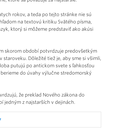
ych rokov, a teda po tejto stránke nie sú
zhľadom na textovú kritiku Svätého písma,
jazyk, ktorý si môžeme predstaviť ako akúsi
akom skorom období potvrdzuje predovšetkým
v staroveku. Dôležité tiež je, aby sme si všimli,
zdoba putujú po antickom svete s ľahkosťou
ď berieme do úvahy výlučne stredomorský
tvrdzujú, že preklad Nového zákona do
obí jedným z najstarších v dejinách.