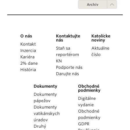
Archív
O nás
Kontaktujte
Katolícke
nás
noviny
Kontakt
Staň sa
Aktuálne
Inzercia
reportérom
číslo
Kariéra
KN
2% dane
Podporte nás
História
Darujte nás
Dokumenty
Obchodné
podmienky
Dokumenty
Digitálne
pápežov
vydanie
Dokumenty
Obchodné
vatikánskych
podmienky
úradov
GDPR
Druhý