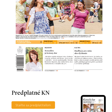
Predplatné KN
Staňte sa predplatiteľom