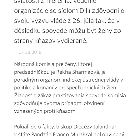
sviatosti zmierenia. Vedenie
organizácie so sídlom Dillí zdôvodnilo
svoju výzvu vláde z 26. júla tak, že v
dôsledku spovede môžu byť ženy zo
strany kňazov vydierané.
07.08.2018
Národná komisia pre ženy, ktorej
predsedníčkou je Rekha Sharmaová, je
poradným orgánom indickej ústrednej vlády v
politike a konaní v prospech indických žien.
Žiadosť o zákaz praktizovania spovede komisia
zdôvodňuje dvoma prípadmi obvinení
vznesených proti kňazom.
Pokiaľ ide o fakty, biskup Diecézy Jalandhar
v štáte Pandžáb Franco Mulakkal bol obvinený