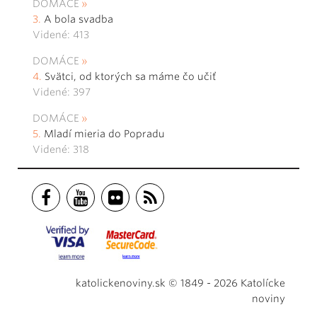
DOMÁCE
A bola svadba
Videné: 413
DOMÁCE
Svätci, od ktorých sa máme čo učiť
Videné: 397
DOMÁCE
Mladí mieria do Popradu
Videné: 318
katolickenoviny.sk © 1849 - 2026 Katolícke
noviny