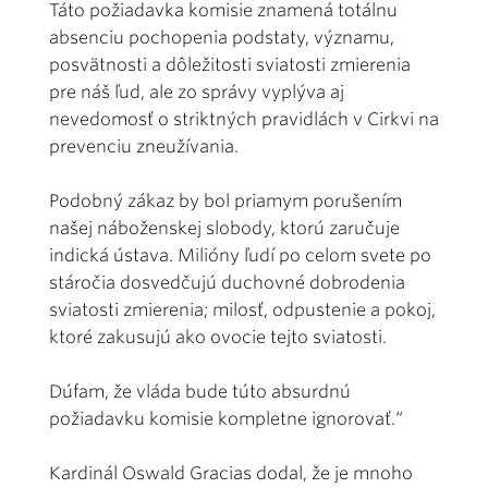
Táto požiadavka komisie znamená totálnu
absenciu pochopenia podstaty, významu,
posvätnosti a dôležitosti sviatosti zmierenia
pre náš ľud, ale zo správy vyplýva aj
nevedomosť o striktných pravidlách v Cirkvi na
prevenciu zneužívania.
Podobný zákaz by bol priamym porušením
našej náboženskej slobody, ktorú zaručuje
indická ústava. Milióny ľudí po celom svete po
stáročia dosvedčujú duchovné dobrodenia
sviatosti zmierenia; milosť, odpustenie a pokoj,
ktoré zakusujú ako ovocie tejto sviatosti.
Dúfam, že vláda bude túto absurdnú
požiadavku komisie kompletne ignorovať.“
Kardinál Oswald Gracias dodal, že je mnoho