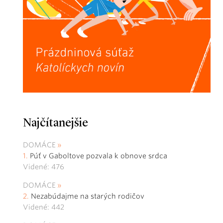
Najčítanejšie
DOMÁCE
Púť v Gaboltove pozvala k obnove srdca
Videné: 476
DOMÁCE
Nezabúdajme na starých rodičov
Videné: 442