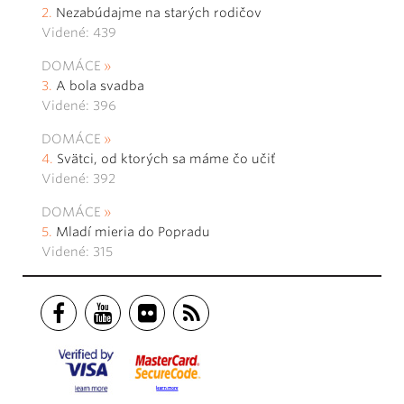
Nezabúdajme na starých rodičov
Videné: 439
DOMÁCE
A bola svadba
Videné: 396
DOMÁCE
Svätci, od ktorých sa máme čo učiť
Videné: 392
DOMÁCE
Mladí mieria do Popradu
Videné: 315