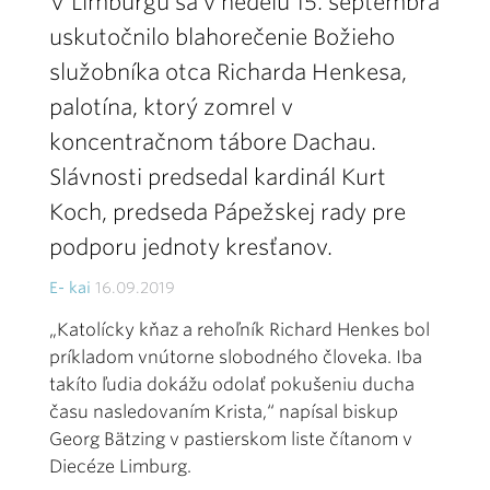
V Limburgu sa v nedeľu 15. septembra
uskutočnilo blahorečenie Božieho
služobníka otca Richarda Henkesa,
palotína, ktorý zomrel v
koncentračnom tábore Dachau.
Slávnosti predsedal kardinál Kurt
Koch, predseda Pápežskej rady pre
podporu jednoty kresťanov.
E- kai
16.09.2019
„Katolícky kňaz a rehoľník Richard Henkes bol
príkladom vnútorne slobodného človeka. Iba
takíto ľudia dokážu odolať pokušeniu ducha
času nasledovaním Krista,“ napísal biskup
Georg Bätzing v pastierskom liste čítanom v
Diecéze Limburg.