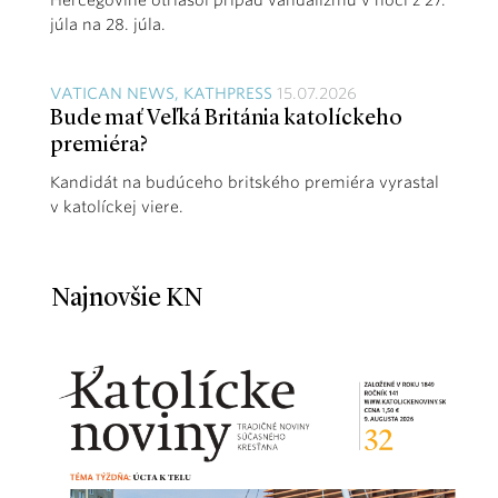
Hercegovine otriasol prípad vandalizmu v noci z 27.
júla na 28. júla.
VATICAN NEWS, KATHPRESS
15.07.2026
Bude mať Veľká Británia katolíckeho
premiéra?
Kandidát na budúceho britského premiéra vyrastal
v katolíckej viere.
Najnovšie KN