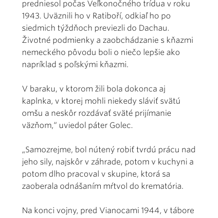
predniesol počas Veľkonočného trídua v roku
1943. Uväznili ho v Ratiboří, odkiaľ ho po
siedmich týždňoch previezli do Dachau.
Životné podmienky a zaobchádzanie s kňazmi
nemeckého pôvodu boli o niečo lepšie ako
napríklad s poľskými kňazmi.
V baraku, v ktorom žili bola dokonca aj
kaplnka, v ktorej mohli niekedy sláviť svätú
omšu a neskôr rozdávať sväté prijímanie
väzňom,“ uviedol páter Golec.
„Samozrejme, bol nútený robiť tvrdú prácu nad
jeho sily, najskôr v záhrade, potom v kuchyni a
potom dlho pracoval v skupine, ktorá sa
zaoberala odnášaním mŕtvol do krematória.
Na konci vojny, pred Vianocami 1944, v tábore