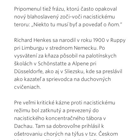
Pripomenul tiež frázu, ktorú často opakoval
nový blahoslavený zoči-voči nacistickému
teroru: „Niekto tu musí byť a povedať o ňom.“
Richard Henkes sa narodil v roku 1900 v Ruppy
pri Limburgu v strednom Nemecku. Po
vysvätení za kňaza pôsobil na palotínskych
školách v Schönstatte a Alpene pri
Düsseldorfe, ako aj v Sliezsku, kde sa preslávil
ako kazateľ a sprievodca na duchovných
cvičeniach.
Pre veľmi kritické kázne proti nacistickému
režimu bol zatknutý a prevezený do
nacistického koncentračného tábora v
Dachau. Tam sa dobrovoľne prihlásil k
ošetrovaniu chorých na týfus v tzv. Českom