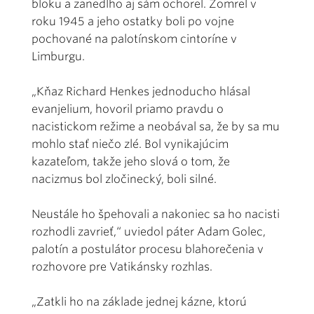
bloku a zanedlho aj sám ochorel. Zomrel v
roku 1945 a jeho ostatky boli po vojne
pochované na palotínskom cintoríne v
Limburgu.
„Kňaz Richard Henkes jednoducho hlásal
evanjelium, hovoril priamo pravdu o
nacistickom režime a neobával sa, že by sa mu
mohlo stať niečo zlé. Bol vynikajúcim
kazateľom, takže jeho slová o tom, že
nacizmus bol zločinecký, boli silné.
Neustále ho špehovali a nakoniec sa ho nacisti
rozhodli zavrieť,“ uviedol páter Adam Golec,
palotín a postulátor procesu blahorečenia v
rozhovore pre Vatikánsky rozhlas.
„Zatkli ho na základe jednej kázne, ktorú