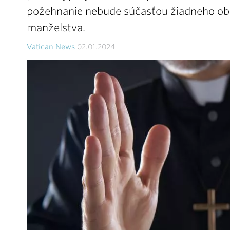
požehnanie nebude súčasťou žiadneho ob
manželstva.
Vatican News
02.01.2024