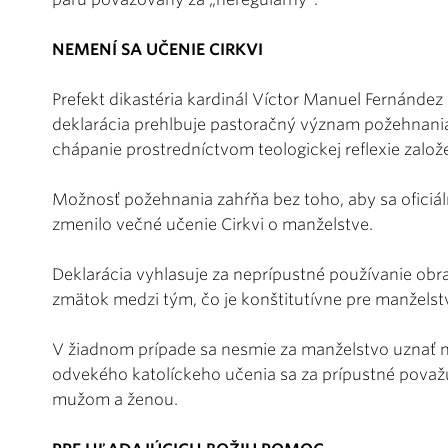
NEMENÍ SA UČENIE CIRKVI
Prefekt dikastéria kardinál Víctor Manuel Fernánde
deklarácia prehlbuje pastoračný význam požehnania 
chápanie prostredníctvom teologickej reflexie založe
Možnosť požehnania zahŕňa bez toho, aby sa oficiáln
zmenilo večné učenie Cirkvi o manželstve.
Deklarácia vyhlasuje za neprípustné používanie obra
zmätok medzi tým, čo je konštitutívne pre manželst
V žiadnom prípade sa nesmie za manželstvo uznať nie
odvekého katolíckeho učenia sa za prípustné považ
mužom a ženou.