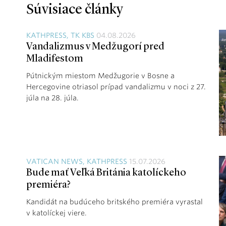
Súvisiace články
KATHPRESS, TK KBS
04.08.2026
Vandalizmus v Medžugorí pred
Mladifestom
Pútnickým miestom Medžugorie v Bosne a
Hercegovine otriasol prípad vandalizmu v noci z 27.
júla na 28. júla.
VATICAN NEWS, KATHPRESS
15.07.2026
Bude mať Veľká Británia katolíckeho
premiéra?
Kandidát na budúceho britského premiéra vyrastal
v katolíckej viere.