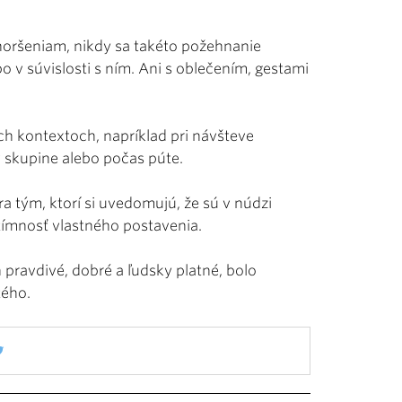
oršeniam, nikdy sa takéto požehnanie
v súvislosti s ním. Ani s oblečením, gestami
ch kontextoch, napríklad pri návšteve
v skupine alebo počas púte.
a tým, ktorí si uvedomujú, že sú v núdzi
tímnosť vlastného postavenia.
h pravdivé, dobré a ľudsky platné, bolo
tého.