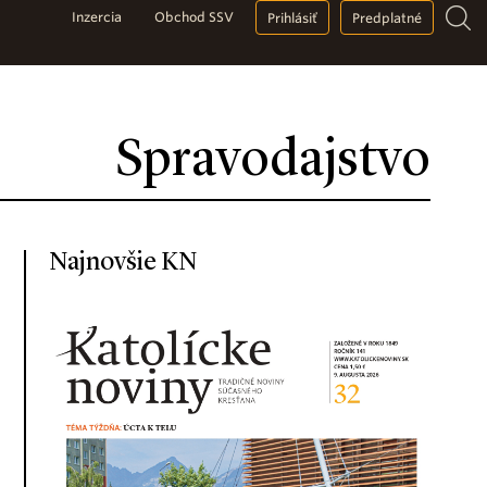
Inzercia
Obchod SSV
Prihlásiť
Predplatné
Spravodajstvo
Najnovšie KN