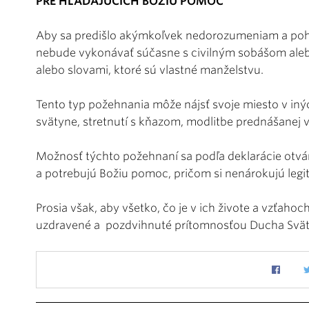
PRE HĽADAJÚCICH BOŽIU POMOC
Aby sa predišlo akýmkoľvek nedorozumeniam a poh
nebude vykonávať súčasne s civilným sobášom alebo 
alebo slovami, ktoré sú vlastné manželstvu.
Tento typ požehnania môže nájsť svoje miesto v iný
svätyne, stretnutí s kňazom, modlitbe prednášanej 
Možnosť týchto požehnaní sa podľa deklarácie otvár
a potrebujú Božiu pomoc, pričom si nenárokujú legi
Prosia však, aby všetko, čo je v ich živote a vzťahoc
uzdravené a pozdvihnuté prítomnosťou Ducha Svä