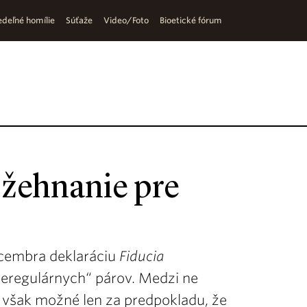
deľné homílie
Súťaže
Video/Foto
Bioetické fórum
žehnanie pre
ecembra deklaráciu
Fiducia
eregulárnych“ párov. Medzi ne
o však možné len za predpokladu, že