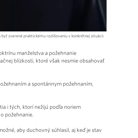
yť zverené praktickému rozlišovaniu v konkrétnej situácii.
doktrínu manželstva a požehnanie
ačnej blízkosti, ktoré však nesmie obsahovať
 požehnaním a spontánnym požehnaním,
tia i tých, ktorí nežijú podľa noriem
 o požehnanie.
ožné, aby duchovný súhlasil, aj keď je stav