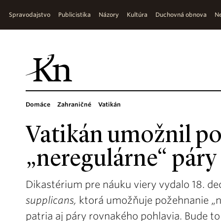
Spravodajstvo
Publicistika
Názory
Kultúra
Duchovná obnova
Ne
Domáce
Zahraničné
Vatikán
Vatikán umožnil po
„neregulárne“ páry
Dikastérium pre náuku viery vydalo 18. d
supplicans,
ktorá umožňuje požehnanie „n
patria aj páry rovnakého pohlavia. Bude t