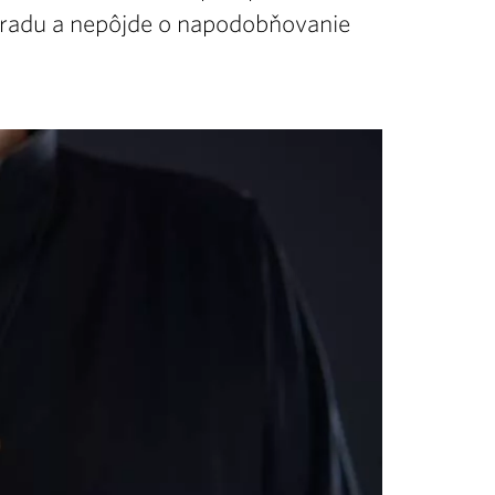
radu a nepôjde o napodobňovanie