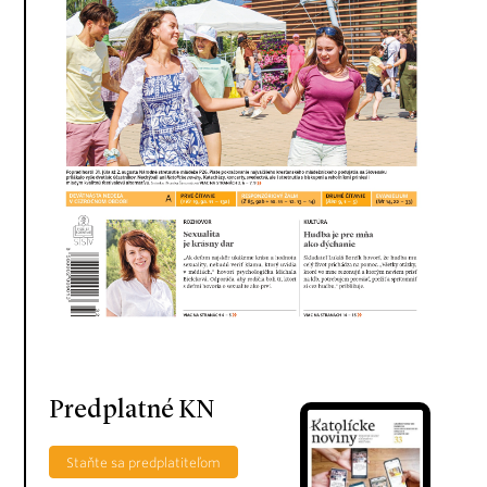
Predplatné KN
Staňte sa predplatiteľom