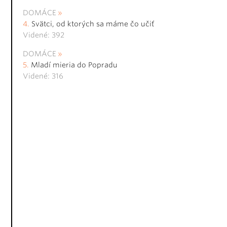
DOMÁCE
Svätci, od ktorých sa máme čo učiť
Videné: 392
DOMÁCE
Mladí mieria do Popradu
Videné: 316