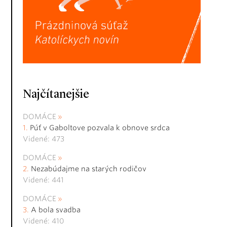
Najčítanejšie
DOMÁCE
Púť v Gaboltove pozvala k obnove srdca
Videné: 473
DOMÁCE
Nezabúdajme na starých rodičov
Videné: 441
DOMÁCE
A bola svadba
Videné: 410