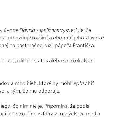
z v úvode
Fiducia supplicans
vysvetľuje, že
a umožňuje rozšíriť a obohatiť jeho klasické
nej na pastoračnej vízii pápeža Františka.
e potvrdil ich status alebo sa akokoľvek
dov a modlitieb, ktoré by mohli spôsobiť
vo, a tým, čo mu odporuje.
čo, čo ním nie je. Pripomína, že podľa
ujú len sexuálne vzťahy v manželstve medzi