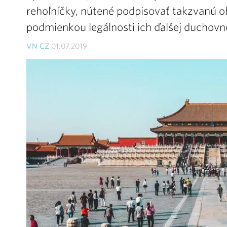
rehoľníčky, nútené podpisovať takzvanú ob
podmienkou legálnosti ich ďalšej duchovne
VN CZ
01.07.2019