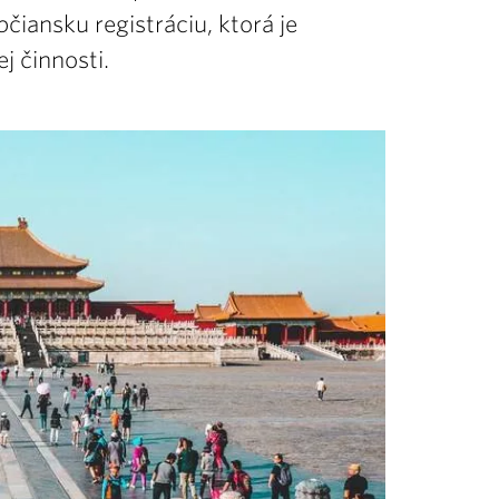
čiansku registráciu, ktorá je
j činnosti.