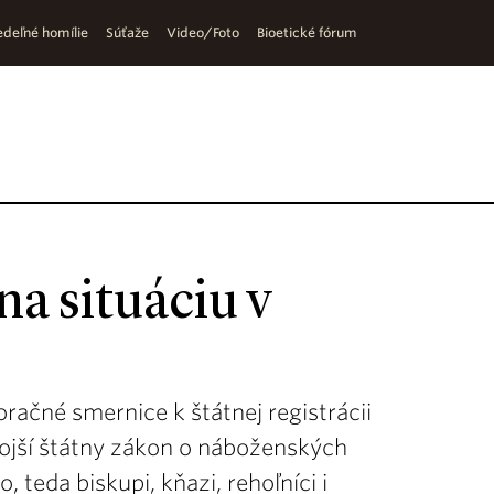
deľné homílie
Súťaže
Video/Foto
Bioetické fórum
na situáciu v
oračné smernice k štátnej registrácii
mojší štátny zákon o náboženských
 teda biskupi, kňazi, rehoľníci i