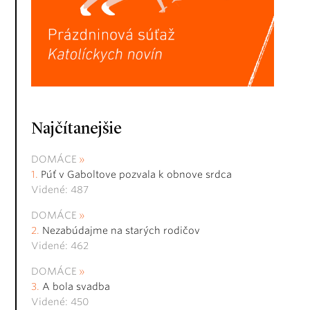
Najčítanejšie
DOMÁCE
Púť v Gaboltove pozvala k obnove srdca
Videné: 487
DOMÁCE
Nezabúdajme na starých rodičov
Videné: 462
DOMÁCE
A bola svadba
Videné: 450