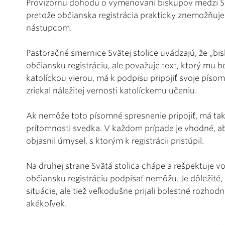
Provizórnu dohodu o vymenovaní biskupov medzi Sv
pretože občianska registrácia prakticky znemožňuje
nástupcom.
Pastoračné smernice Svätej stolice uvádzajú, že „bi
občiansku registráciu, ale považuje text, ktorý mu b
katolíckou vierou, má k podpisu pripojiť svoje písom
zriekal náležitej vernosti katolíckemu učeniu.
Ak nemôže toto písomné spresnenie pripojiť, má tak
prítomnosti svedka. V každom prípade je vhodné, 
objasnil úmysel, s ktorým k registrácii pristúpil.
Na druhej strane Svätá stolica chápe a rešpektuje vo
občiansku registráciu podpísať nemôžu. Je dôležité, ab
situácie, ale tiež veľkodušne prijali bolestné rozhod
akékoľvek.