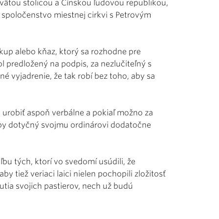
ätou stolicou a Čínskou ľudovou republikou,
 spoločenstvo miestnej cirkvi s Petrovým
skup alebo kňaz, ktorý sa rozhodne pre
ol predložený na podpis, za nezlučiteľný s
né vyjadrenie, že tak robí bez toho, aby sa
 urobiť aspoň verbálne a pokiaľ možno za
aby dotyčný svojmu ordinárovi dodatočne
ľbu tých, ktorí vo svedomí usúdili, že
y tiež veriaci laici nielen pochopili zložitosť
nutia svojich pastierov, nech už budú