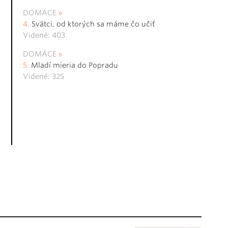
DOMÁCE
Svätci, od ktorých sa máme čo učiť
Videné: 403
DOMÁCE
Mladí mieria do Popradu
Videné: 325