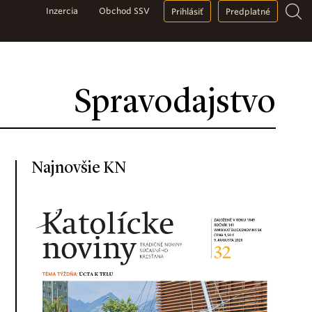
Inzercia
Obchod SSV
Prihlásiť
Predplatné
Spravodajstvo
Najnovšie KN