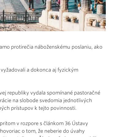
riamo protirečia náboženskému poslaniu, ako
 vyžadovali a dokonca aj fyzickým
dovej republiky vydala spomínané pastoračné
trácie na slobode svedomia jednotlivých
h prístupov k tejto povinnosti.
 pritom v rozpore s článkom 36 Ústavy
ehovoriac o tom, že neberie do úvahy