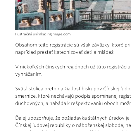
Ilustračná snímka: ingimage.com
Obsahom tejto registrácie sú však záväzky, ktoré p
napríklad prestať katechizovať deti a mládež.
V niekoľkých čínskych regiónoch už túto registráciu
vyhrážaním.
Svätá stolica preto na žiadosť biskupov Čínskej ľu
smernice, ktoré nechávajú podpis spomínanej regis
duchovných, a nabáda k rešpektovaniu oboch možnýc
Ďalej upozorňuje, že požiadavka štátnych úradov je
Čínskej ľudovej republiky o náboženskej slobode, n