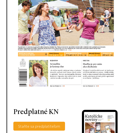
Predplatné KN
Staňte sa predplatiteľom