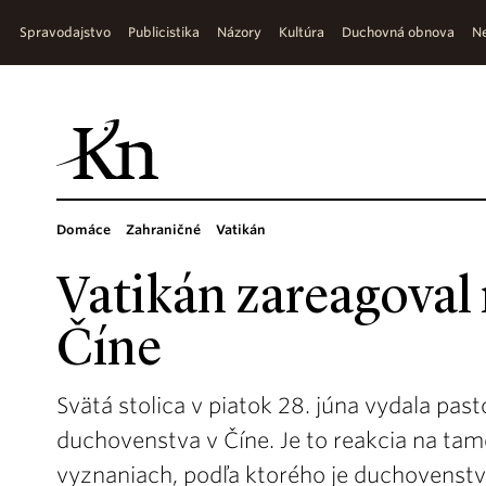
Spravodajstvo
Publicistika
Názory
Kultúra
Duchovná obnova
Ne
Domáce
Zahraničné
Vatikán
Vatikán zareagoval 
Číne
Svätá stolica v piatok 28. júna vydala past
duchovenstva v Číne. Je to reakcia na ta
vyznaniach, podľa ktorého je duchovenstvo,