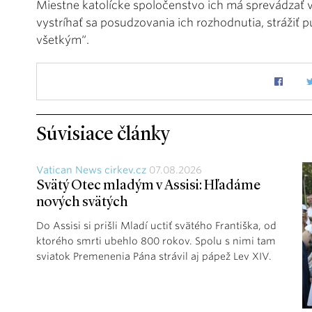
Miestne katolícke spoločenstvo ich má sprevádzať v
vystríhať sa posudzovania ich rozhodnutia, strážiť 
všetkým“.
Súvisiace články
Vatican News cirkev.cz
07.08.2026
Svätý Otec mladým v Assisi: Hľadáme
nových svätých
Do Assisi si prišli Mladí uctiť svätého Františka, od
ktorého smrti ubehlo 800 rokov. Spolu s nimi tam
sviatok Premenenia Pána strávil aj pápež Lev XIV.