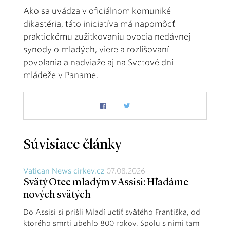
Ako sa uvádza v oficiálnom komuniké
dikastéria, táto iniciatíva má napomôcť
praktickému zužitkovaniu ovocia nedávnej
synody o mladých, viere a rozlišovaní
povolania a nadviaže aj na Svetové dni
mládeže v Paname.
Súvisiace články
Vatican News cirkev.cz
07.08.2026
Svätý Otec mladým v Assisi: Hľadáme
nových svätých
Do Assisi si prišli Mladí uctiť svätého Františka, od
ktorého smrti ubehlo 800 rokov. Spolu s nimi tam