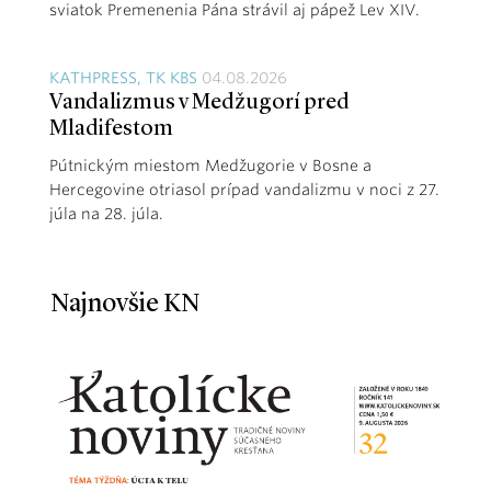
sviatok Premenenia Pána strávil aj pápež Lev XIV.
KATHPRESS, TK KBS
04.08.2026
Vandalizmus v Medžugorí pred
Mladifestom
Pútnickým miestom Medžugorie v Bosne a
Hercegovine otriasol prípad vandalizmu v noci z 27.
júla na 28. júla.
Najnovšie KN