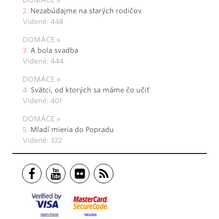
DOMÁCE
Nezabúdajme na starých rodičov
Videné: 448
DOMÁCE
A bola svadba
Videné: 444
DOMÁCE
Svätci, od ktorých sa máme čo učiť
Videné: 401
DOMÁCE
Mladí mieria do Popradu
Videné: 322