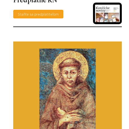
Predplatné KN
Staňte sa predplatiteľom