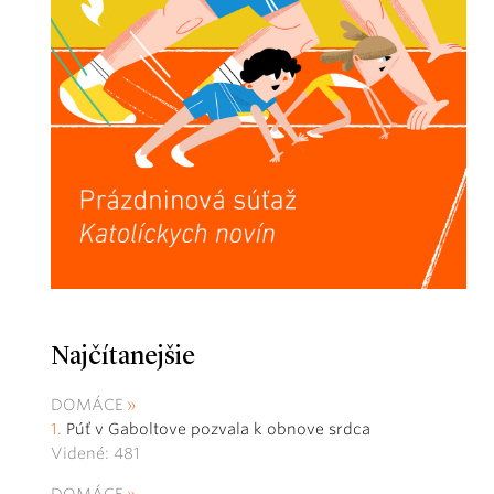
Najčítanejšie
DOMÁCE
Púť v Gaboltove pozvala k obnove srdca
Videné: 481