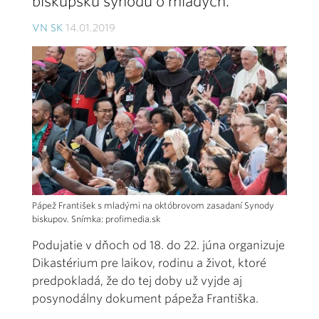
biskupskú synodu o mladých.
VN SK
14.01.2019
Pápež František s mladými na októbrovom zasadaní Synody
biskupov. Snímka: profimedia.sk
Podujatie v dňoch od 18. do 22. júna organizuje
Dikastérium pre laikov, rodinu a život, ktoré
predpokladá, že do tej doby už vyjde aj
posynodálny dokument pápeža Františka.